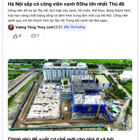
Hà Nội sắp có công viên xanh 65ha lớn nhất Thủ đô
Công viên 65 ha tại Tây Hồ, tích hợp cây xanh, hồ nước, thể thao, đang thành hình,
hứa hẹn nâng chất lượng sống và định hình trung tâm mới của Hà Nội. Công viên
xanh quy mô lớn thành hình tại Tây Hồ Trong bối cảnh Hà Nội ngày…
13:51
60s Thị trường
Vương Tống Thùy Linh
0
1
Chính phủ đề xuất cơ chế mới cho nhà ở xã hội