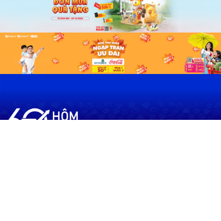
60shomnay.vn là trang mạng xã hội
chia sẻ thông tin hữu ích về xu hướng
tài chính, kinh doanh
Thông Tin
Điều khoản sử dụng