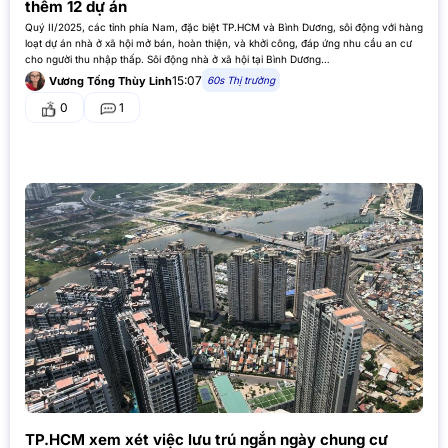
thêm 12 dự án
Quý II/2025, các tỉnh phía Nam, đặc biệt TP.HCM và Bình Dương, sôi động với hàng
loạt dự án nhà ở xã hội mở bán, hoàn thiện, và khởi công, đáp ứng nhu cầu an cư
cho người thu nhập thấp. Sôi động nhà ở xã hội tại Bình Dương…
15:07
60s Thị trường
Vương Tống Thùy Linh
0
1
TP.HCM xem xét việc lưu trú ngắn ngày chung cư