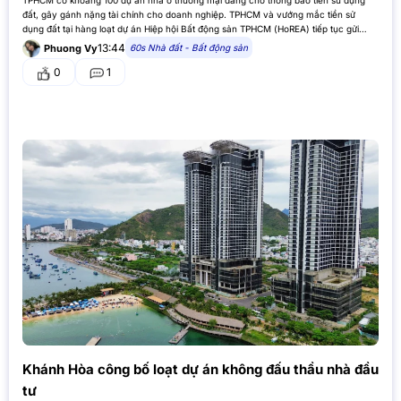
TPHCM có khoảng 100 dự án nhà ở thương mại đang chờ thông báo tiền sử dụng
đất, gây gánh nặng tài chính cho doanh nghiệp. TPHCM và vướng mắc tiền sử
dụng đất tại hàng loạt dự án Hiệp hội Bất động sản TPHCM (HoREA) tiếp tục gửi
kiến…
13:44
60s Nhà đất - Bất động sản
Phuong Vy
0
1
Khánh Hòa công bố loạt dự án không đấu thầu nhà đầu
tư