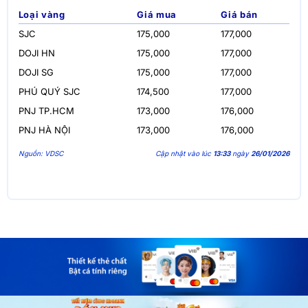
Loại vàng
Giá mua
Giá bán
SJC
175,000
177,000
DOJI HN
175,000
177,000
DOJI SG
175,000
177,000
PHÚ QUÝ SJC
174,500
177,000
PNJ TP.HCM
173,000
176,000
PNJ HÀ NỘI
173,000
176,000
Nguồn: VDSC
Cập nhật vào lúc
13:33
ngày
26/01/2026