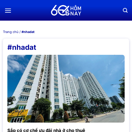
Chuyển
đến
nội
dung
Trang chủ
/
#nhadat
#nhadat
Sắp có cơ chế ưu đãi nhà ở cho thuê