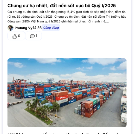
Chung cư hạ nhiệt, đất nền sốt cục bộ Quý I/2025
Giá chung cư ổn định, đất nền tăng nóng 16,4% giao dịch do sáp nhập tỉnh, tiềm ẩn
rủi ro. Bất động sản Quý I/2025: Chung cư ổn định, đất nền sôi động Thị trường bất
động sản (BĐS) Việt Nam quý I/2025 ghi nhận sự phục hồi mạnh mẽ,…
14:56
Cộng đồng
Phuong Vy
0
1