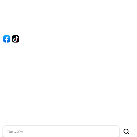
Quy Định Viết Bài
Liên hệ
Quảng cáo
60s Tài chính
60s Kinh doanh
60s Thị trường
60s Chứng khoán
Cộng đồng