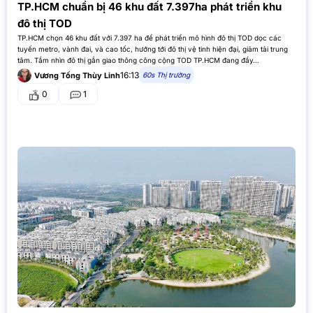
TP.HCM chuẩn bị 46 khu đất 7.397ha phát triển khu
đô thị TOD
TP.HCM chọn 46 khu đất với 7.397 ha để phát triển mô hình đô thị TOD dọc các
tuyến metro, vành đai, và cao tốc, hướng tới đô thị vệ tinh hiện đại, giảm tải trung
tâm. Tầm nhìn đô thị gắn giao thông công cộng TOD TP.HCM đang đẩy…
16:13
60s Thị trường
Vương Tống Thùy Linh
0
1