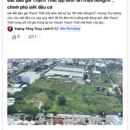
Đất đấu giá Thạch Thất lập đỉnh 181 triệu đồng/m²,
chính phủ siết đầu cơ
Giá đất đấu giá Thạch Thất (Hà Nội) đạt kỷ lục 181 triệu đồng/m², nhưng Thủ tướng
yêu cầu siết đầu cơ, sửa quy định để ổn định thị trường bất động sản. Đất Thạch
Thất nóng sốt với giá trúng kỷ lục Huyện Thạch Thất (Hà Nội) vừa ghi…
10:52
60s Thị trường
Vương Tống Thùy Linh
0
1