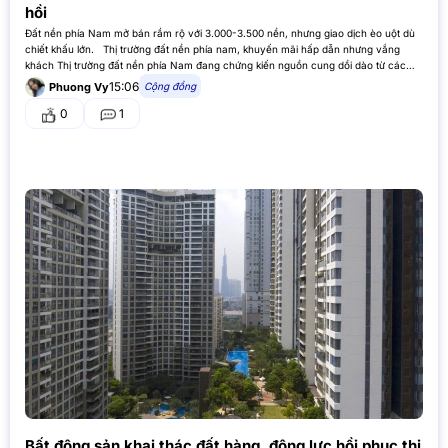
hồi
Đất nền phía Nam mở bán rầm rộ với 3.000-3.500 nền, nhưng giao dịch èo uột dù
chiết khấu lớn. Thị trường đất nền phía nam, khuyến mãi hấp dẫn nhưng vắng
khách Thị trường đất nền phía Nam đang chứng kiến nguồn cung dồi dào từ các
dự…
15:06
Cộng đồng
Phuong Vy
0
1
Bất động sản khai thác đất hàng, động lực hồi phục thị