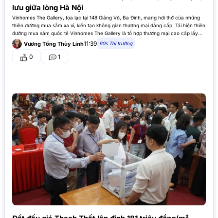
lưu giữa lòng Hà Nội
Vinhomes The Gallery, tọa lạc tại 148 Giảng Võ, Ba Đình, mang hơi thở của những
thiên đường mua sắm xa xỉ, kiến tạo không gian thương mại đẳng cấp. Tái hiện thiên
đường mua sắm quốc tế Vinhomes The Gallery là tổ hợp thương mại cao cấp lấy
cảm…
11:39
60s Thị trường
Vương Tống Thùy Linh
0
1