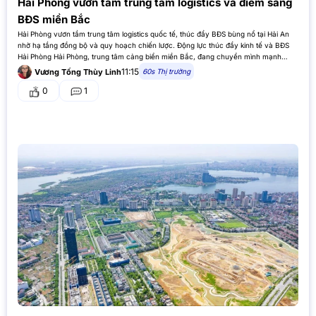
Hải Phòng vươn tầm trung tâm logistics và điểm sáng
BĐS miền Bắc
Hải Phòng vươn tầm trung tâm logistics quốc tế, thúc đẩy BĐS bùng nổ tại Hải An
nhờ hạ tầng đồng bộ và quy hoạch chiến lược. Động lực thúc đẩy kinh tế và BĐS
Hải Phòng Hải Phòng, trung tâm cảng biển miền Bắc, đang chuyển mình mạnh
mẽ…
11:15
60s Thị trường
Vương Tống Thùy Linh
0
1