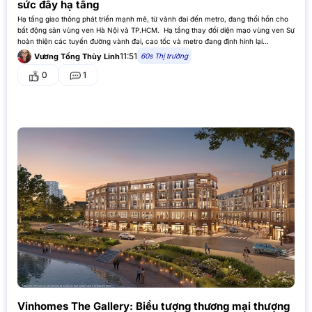
sức đẩy hạ tầng
Hạ tầng giao thông phát triển mạnh mẽ, từ vành đai đến metro, đang thổi hồn cho
bất động sản vùng ven Hà Nội và TP.HCM. Hạ tầng thay đổi diện mạo vùng ven Sự
hoàn thiện các tuyến đường vành đai, cao tốc và metro đang định hình lại…
11:51
60s Thị trường
Vương Tống Thùy Linh
0
1
Vinhomes The Gallery: Biểu tượng thương mại thượng