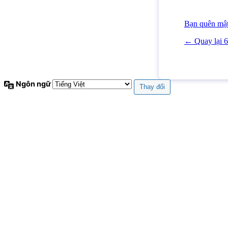
Bạn quên mậ
← Quay lại 
Ngôn ngữ