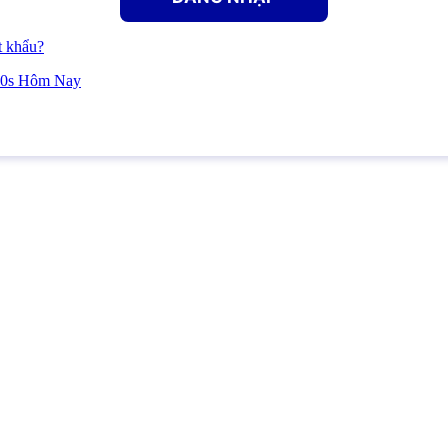
t khẩu?
60s Hôm Nay