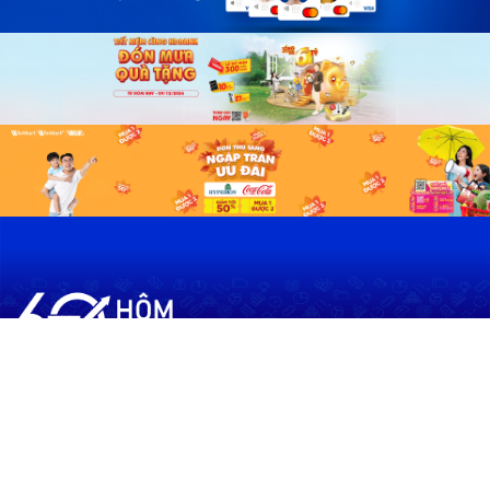
60shomnay.vn là trang mạng xã hội
chia sẻ thông tin hữu ích về xu hướng
tài chính, kinh doanh
Thông Tin