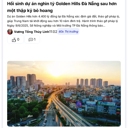
Hồi sinh dự án nghìn tỷ Golden Hills Đà Nẵng sau hơn
một thập kỷ bỏ hoang
Dự án Golden Hills hơn 4.400 tỷ đồng tại Đà Nẵng xác định giá đất, tháo gỡ pháp lý,
giúp Trung Nam tái khởi động sau hơn 10 năm đình trệ. Hành trình tháo gỡ pháp lý
Ngày 9/6/2025, Sở Nông nghiệp và Môi trường TP Đà Nẵng thông báo…
11:02
60s Thị trường
Vương Tống Thùy Linh
0
1