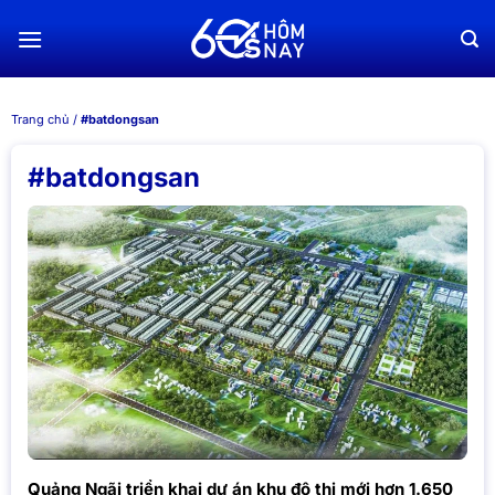
Chuyển
đến
nội
dung
Trang chủ
/
#batdongsan
#batdongsan
Quảng Ngãi triển khai dự án khu đô thị mới hơn 1.650