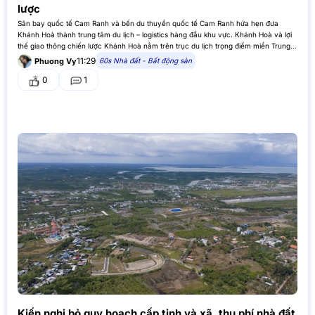
lược
Sân bay quốc tế Cam Ranh và bến du thuyền quốc tế Cam Ranh hứa hẹn đưa
Khánh Hoà thành trung tâm du lịch – logistics hàng đầu khu vực. Khánh Hoà và lợi
thế giao thông chiến lược Khánh Hoà nằm trên trục du lịch trọng điểm miền Trung,
…
11:29
60s Nhà đất - Bất động sản
Phuong Vy
0
1
Kiến nghị bỏ quy hoạch cấp tỉnh và xã, thu phí nhà đất