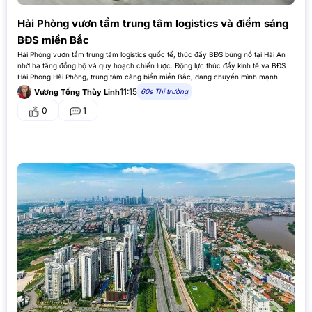
Hải Phòng vươn tầm trung tâm logistics và điểm sáng
BĐS miền Bắc
Hải Phòng vươn tầm trung tâm logistics quốc tế, thúc đẩy BĐS bùng nổ tại Hải An
nhờ hạ tầng đồng bộ và quy hoạch chiến lược. Động lực thúc đẩy kinh tế và BĐS
Hải Phòng Hải Phòng, trung tâm cảng biển miền Bắc, đang chuyển mình mạnh
mẽ…
11:15
60s Thị trường
Vương Tống Thùy Linh
0
1