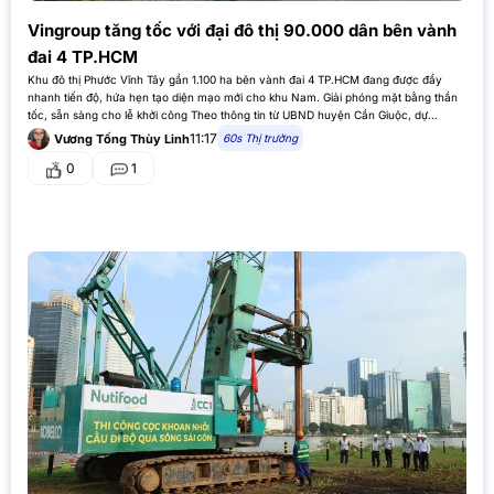
Vingroup tăng tốc với đại đô thị 90.000 dân bên vành
đai 4 TP.HCM
Khu đô thị Phước Vĩnh Tây gần 1.100 ha bên vành đai 4 TP.HCM đang được đẩy
nhanh tiến độ, hứa hẹn tạo diện mạo mới cho khu Nam. Giải phóng mặt bằng thần
tốc, sẵn sàng cho lễ khởi công Theo thông tin từ UBND huyện Cần Giuộc, dự…
11:17
60s Thị trường
Vương Tống Thùy Linh
0
1