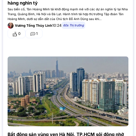
hàng nghìn tỷ
Sau biến cố, Tân Hoàng Minh tái khởi động mạnh mẽ với các dự án nghìn tỷ tại Nha
Trang, Quảng Bình, Hà Nội và Đà Lạt. Hành trình tái hợp thị trường Tập đoàn Tân
Hoàng Minh, dưới sự dẫn dắt của Chủ tịch Đỗ Anh Dũng sau khi…
10:24
60s Thị trường
Vương Tống Thùy Linh
0
1
Bất động sản vùng ven Hà Nội, TP.HCM sôi động nhờ