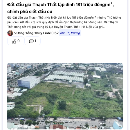
Đất đấu giá Thạch Thất lập đỉnh 181 triệu đồng/m²,
chính phủ siết đầu cơ
Giá đất đấu giá Thạch Thất (Hà Nội) đạt kỷ lục 181 triệu đồng/m², nhưng Thủ tướng
yêu cầu siết đầu cơ, sửa quy định để ổn định thị trường bất động sản. Đất Thạch
Thất nóng sốt với giá trúng kỷ lục Huyện Thạch Thất (Hà Nội) vừa ghi…
10:52
60s Thị trường
Vương Tống Thùy Linh
0
1