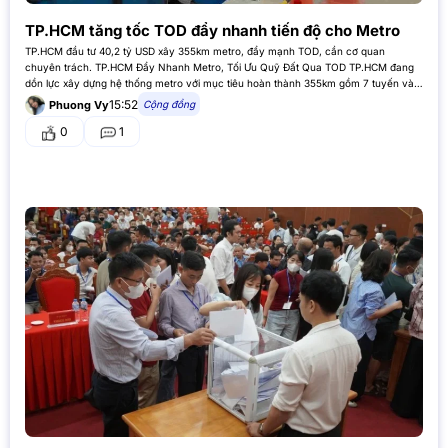
TP.HCM tăng tốc TOD đẩy nhanh tiến độ cho Metro
TP.HCM đầu tư 40,2 tỷ USD xây 355km metro, đẩy mạnh TOD, cần cơ quan
chuyên trách. TP.HCM Đẩy Nhanh Metro, Tối Ưu Quỹ Đất Qua TOD TP.HCM đang
dồn lực xây dựng hệ thống metro với mục tiêu hoàn thành 355km gồm 7 tuyến vào
năm 2035, tổng vốn…
15:52
Cộng đồng
Phuong Vy
0
1