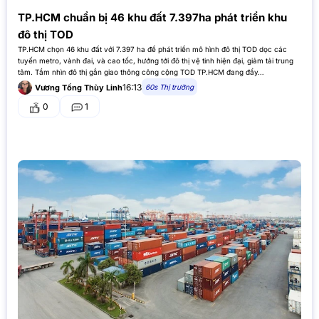
TP.HCM chuẩn bị 46 khu đất 7.397ha phát triển khu
đô thị TOD
TP.HCM chọn 46 khu đất với 7.397 ha để phát triển mô hình đô thị TOD dọc các
tuyến metro, vành đai, và cao tốc, hướng tới đô thị vệ tinh hiện đại, giảm tải trung
tâm. Tầm nhìn đô thị gắn giao thông công cộng TOD TP.HCM đang đẩy…
16:13
60s Thị trường
Vương Tống Thùy Linh
0
1