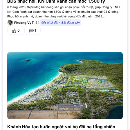
BĐS phục hồi, KN Cam Ranh cán mốc 1.500 tỷ
6 tháng 2025, thị trường bất động sản ghi nhận phục hồi rõ rệt, giúp Công ty TNHH
KN Cam Ranh đạt doanh thu hơn 1.500 tỷ đồng và lợi nhuận sau thuế 94 tỷ đồng.
Phục hồi mạnh mẽ, doanh thu tăng vượt kỳ vọng Nửa đầu năm 2025…
11:54
60s Nhà đất - Bất động sản
Phuong Vy
0
1
Khánh Hòa tạo bước ngoặt với bộ đôi hạ tầng chiến