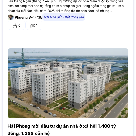
Sau tháng Ngâu (tháng 7 Âm lịch), thị trường địa ốc phía Nam được kỳ vọng xuất
hiện làn sóng mới nhờ hạ tầng và sáp nhập địa giới. Sóng ngầm tăng giá sau sáp
nhập địa giới Nửa đầu năm 2025, thị trường địa ốc phía Nam đã chứng…
14:38
60s Nhà đất - Bất động sản
Phuong Vy
0
1
Hải Phòng mời đầu tư dự án nhà ở xã hội 1.400 tỷ
đồng, 1.388 căn hộ