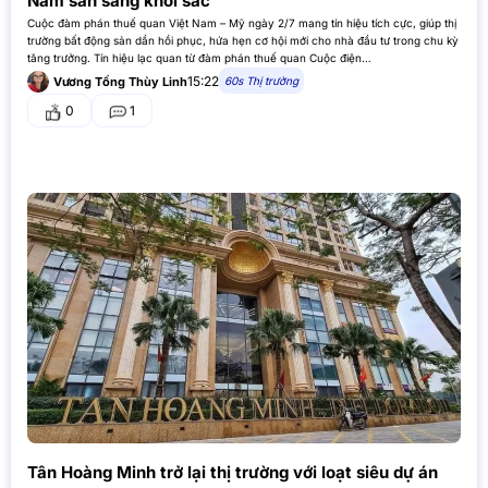
Nam sẵn sàng khởi sắc
Cuộc đàm phán thuế quan Việt Nam – Mỹ ngày 2/7 mang tín hiệu tích cực, giúp thị
trường bất động sản dần hồi phục, hứa hẹn cơ hội mới cho nhà đầu tư trong chu kỳ
tăng trưởng. Tín hiệu lạc quan từ đàm phán thuế quan Cuộc điện…
15:22
60s Thị trường
Vương Tống Thùy Linh
0
1
Tân Hoàng Minh trở lại thị trường với loạt siêu dự án