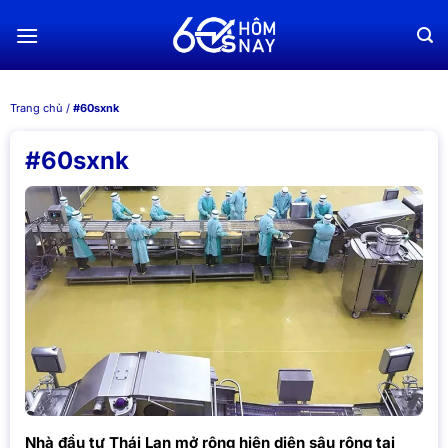
Chuyển
đến
nội
dung
Trang chủ
/
#60sxnk
#60sxnk
Nhà đầu tư Thái Lan mở rộng hiện diện sâu rộng tại