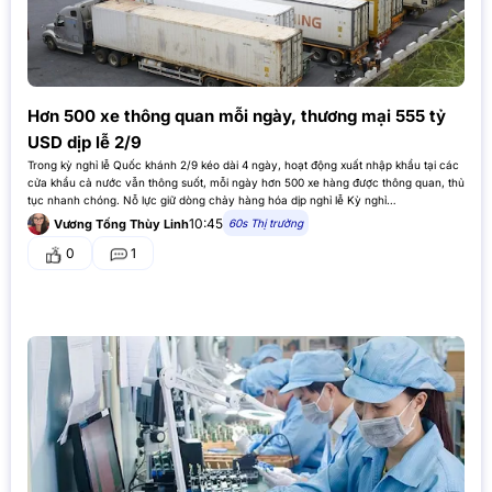
Hơn 500 xe thông quan mỗi ngày, thương mại 555 tỷ
USD dịp lễ 2/9
Trong kỳ nghỉ lễ Quốc khánh 2/9 kéo dài 4 ngày, hoạt động xuất nhập khẩu tại các
cửa khẩu cả nước vẫn thông suốt, mỗi ngày hơn 500 xe hàng được thông quan, thủ
tục nhanh chóng. Nỗ lực giữ dòng chảy hàng hóa dịp nghỉ lễ Kỳ nghỉ…
10:45
60s Thị trường
Vương Tống Thùy Linh
0
1