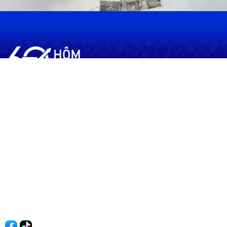
60shomnay.vn là trang mạng xã hội
chia sẻ thông tin hữu ích về xu hướng
tài chính, kinh doanh
Thông Tin
Điều khoản sử dụng
Quy Định Viết Bài
Liên hệ
Quảng cáo