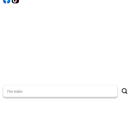
60s Tài chính
60s Kinh doanh
60s Thị trường
60s Chứng khoán
Cộng đồng
Giấy phép thiết lập Mạng xã hội số: 201/GP-BTTT, do Bộ thông
tin và Truyền thông cấp ngày 23/07/2024
Phụ trách nội dung: Vũ Minh Khoa