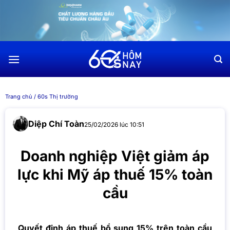
Chuyển
đến
nội
dung
Trang chủ
/
60s Thị trường
Diệp Chí Toàn
25/02/2026 lúc 10:51
Doanh nghiệp Việt giảm áp
lực khi Mỹ áp thuế 15% toàn
cầu
Quyết định áp thuế bổ sung 15% trên toàn cầu