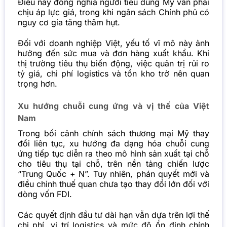
Điều này đồng nghĩa người tiêu dùng Mỹ vẫn phải
chịu áp lực giá, trong khi ngân sách Chính phủ có
nguy cơ gia tăng thâm hụt.
Đối với doanh nghiệp Việt, yếu tố vĩ mô này ảnh
hưởng đến sức mua và đơn hàng xuất khẩu. Khi
thị trường tiêu thụ biến động, việc quản trị rủi ro
tỷ giá, chi phí logistics và tồn kho trở nên quan
trọng hơn.
Xu hướng chuỗi cung ứng và vị thế của Việt
Nam
Trong bối cảnh chính sách thương mại Mỹ thay
đổi liên tục, xu hướng đa dạng hóa chuỗi cung
ứng tiếp tục diễn ra theo mô hình sản xuất tại chỗ
cho tiêu thụ tại chỗ, trên nền tảng chiến lược
“Trung Quốc + N”. Tuy nhiên, phán quyết mới và
điều chỉnh thuế quan chưa tạo thay đổi lớn đối với
dòng vốn FDI.
Các quyết định đầu tư dài hạn vẫn dựa trên lợi thế
chi phí, vị trí logistics và mức độ ổn định chính