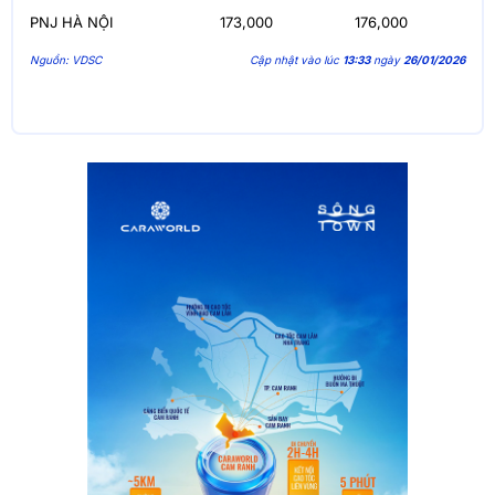
PNJ HÀ NỘI
173,000
176,000
Nguồn: VDSC
Cập nhật vào lúc
13:33
ngày
26/01/2026