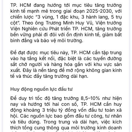
TP. HCM đang hướng tới mục tiêu tăng trưởng
kinh tế mạnh mẽ trong giai đoạn 2025-2030, với
chiến lược “3 vùng, 1 đặc khu, 3 hành lang, 5 trụ
cột”. Theo ông Trương Minh Huy Vũ, Viện trưởng
Viện Nghiên cứu Phát triển TP. HCM, tăng trưởng
bền vững phải đi đôi với ổn định kinh tế, giảm bất
bình đẳng và bảo vệ môi trường.
Để đạt được mục tiêu này, TP. HCM cần tập trung
vào hạ tầng kết nối, đặc biệt là các tuyến đường
sắt chở người và hàng hóa gắn với khu vực sản
xuất. Đây là nền tảng để mở rộng không gian kinh
tế và thúc đẩy tăng trưởng dài hạn.
Huy động nguồn lực đầu tư
Để duy trì tốc độ tăng trưởng 8,5–10% như hiện
nay và hướng tới hai con số, TP. HCM cần huy
động khoảng 3 triệu tỷ đồng vốn đầu tư toàn xã
hội. Các nguồn lực bao gồm đầu tư công, tư nhân
và tiêu dùng. Trong trung và dài hạn, việc kích
thích tổng cung thông qua môi trường kinh doanh