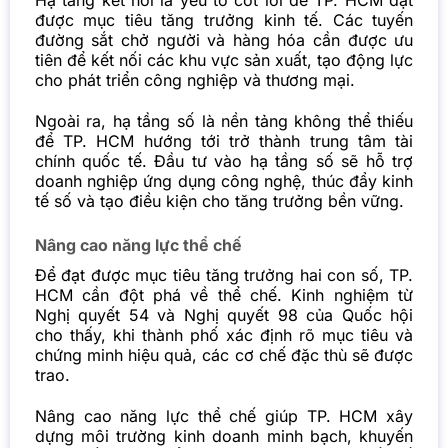
Hạ tầng kết nối là yếu tố cốt lõi để TP. HCM đạt
được mục tiêu tăng trưởng kinh tế. Các tuyến
đường sắt chở người và hàng hóa cần được ưu
tiên để kết nối các khu vực sản xuất, tạo động lực
cho phát triển công nghiệp và thương mại.
Ngoài ra, hạ tầng số là nền tảng không thể thiếu
để TP. HCM hướng tới trở thành trung tâm tài
chính quốc tế. Đầu tư vào hạ tầng số sẽ hỗ trợ
doanh nghiệp ứng dụng công nghệ, thúc đẩy kinh
tế số và tạo điều kiện cho tăng trưởng bền vững.
Nâng cao năng lực thể chế
Để đạt được mục tiêu tăng trưởng hai con số, TP.
HCM cần đột phá về thể chế. Kinh nghiệm từ
Nghị quyết 54 và Nghị quyết 98 của Quốc hội
cho thấy, khi thành phố xác định rõ mục tiêu và
chứng minh hiệu quả, các cơ chế đặc thù sẽ được
trao.
Nâng cao năng lực thể chế giúp TP. HCM xây
dựng môi trường kinh doanh minh bạch, khuyến