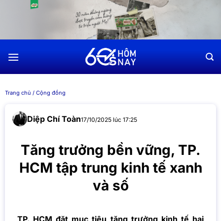
Chuyển
đến
nội
dung
Trang chủ
/
Cộng đồng
Diệp Chí Toàn
17/10/2025 lúc 17:25
Tăng trưởng bền vững, TP.
HCM tập trung kinh tế xanh
và số
TP. HCM đặt mục tiêu tăng trưởng kinh tế hai