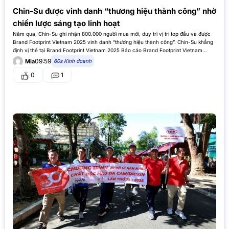
Chin-Su được vinh danh “thương hiệu thành công” nhờ
chiến lược sáng tạo linh hoạt
Năm qua, Chin-Su ghi nhận 800.000 người mua mới, duy trì vị trí top đầu và được
Brand Footprint Vietnam 2025 vinh danh “thương hiệu thành công”. Chin-Su khẳng
định vị thế tại Brand Footprint Vietnam 2025 Báo cáo Brand Footprint Vietnam
2025, trực thuộc Worldpanel by Numerator, đã đưa…
09:59
60s Kinh doanh
Mia
0
1