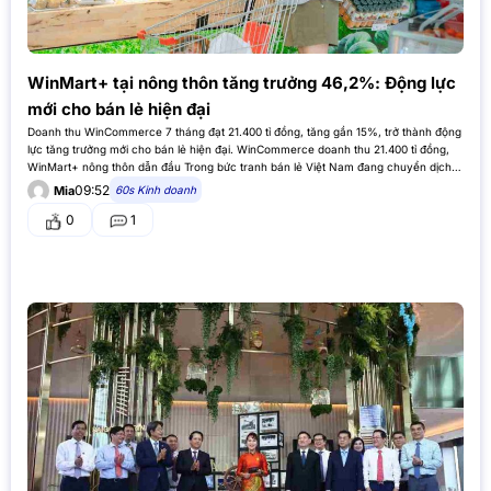
WinMart+ tại nông thôn tăng trưởng 46,2%: Động lực
mới cho bán lẻ hiện đại
Doanh thu WinCommerce 7 tháng đạt 21.400 tỉ đồng, tăng gần 15%, trở thành động
lực tăng trưởng mới cho bán lẻ hiện đại. WinCommerce doanh thu 21.400 tỉ đồng,
WinMart+ nông thôn dẫn đầu Trong bức tranh bán lẻ Việt Nam đang chuyển dịch
mạnh mẽ, WinCommerce (WCM), thành…
09:52
60s Kinh doanh
Mia
0
1