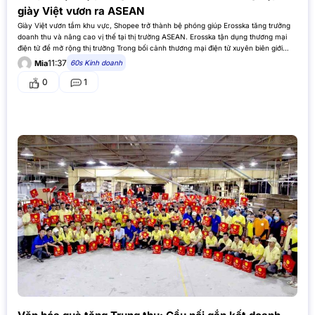
giày Việt vươn ra ASEAN
Giày Việt vươn tầm khu vực, Shopee trở thành bệ phóng giúp Erosska tăng trưởng
doanh thu và nâng cao vị thế tại thị trường ASEAN. Erosska tận dụng thương mại
điện tử để mở rộng thị trường Trong bối cảnh thương mại điện tử xuyên biên giới
(hình thức…
11:37
60s Kinh doanh
Mia
0
1