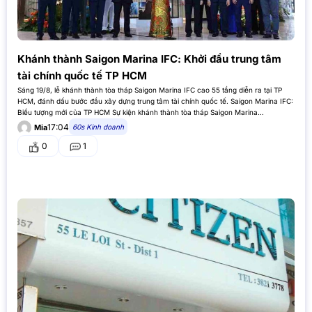
Khánh thành Saigon Marina IFC: Khởi đầu trung tâm
tài chính quốc tế TP HCM
Sáng 19/8, lễ khánh thành tòa tháp Saigon Marina IFC cao 55 tầng diễn ra tại TP
HCM, đánh dấu bước đầu xây dựng trung tâm tài chính quốc tế. Saigon Marina IFC:
Biểu tượng mới của TP HCM Sự kiện khánh thành tòa tháp Saigon Marina
International Financial Centre,…
17:04
60s Kinh doanh
Mia
0
1