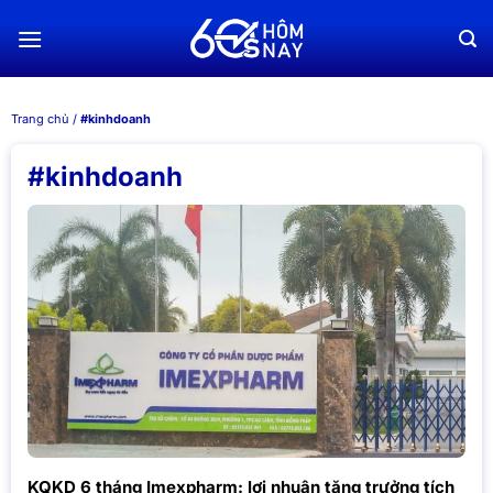
Chuyển
đến
nội
dung
Trang chủ
/
#kinhdoanh
#kinhdoanh
KQKD 6 tháng Imexpharm: lợi nhuận tăng trưởng tích