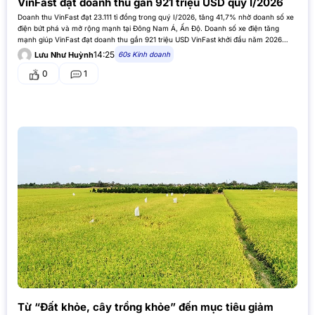
VinFast đạt doanh thu gần 921 triệu USD quý I/2026
Doanh thu VinFast đạt 23.111 tỉ đồng trong quý I/2026, tăng 41,7% nhờ doanh số xe
điện bứt phá và mở rộng mạnh tại Đông Nam Á, Ấn Độ. Doanh số xe điện tăng
mạnh giúp VinFast đạt doanh thu gần 921 triệu USD VinFast khởi đầu năm 2026
với…
14:25
60s Kinh doanh
Lưu Như Huỳnh
0
1
Từ “Đất khỏe, cây trồng khỏe” đến mục tiêu giảm