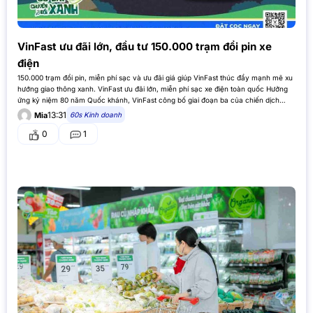
VinFast ưu đãi lớn, đầu tư 150.000 trạm đổi pin xe
điện
150.000 trạm đổi pin, miễn phí sạc và ưu đãi giá giúp VinFast thúc đẩy mạnh mẽ xu
hướng giao thông xanh. VinFast ưu đãi lớn, miễn phí sạc xe điện toàn quốc Hưởng
ứng kỷ niệm 80 năm Quốc khánh, VinFast công bố giai đoạn ba của chiến dịch…
13:31
60s Kinh doanh
Mia
0
1