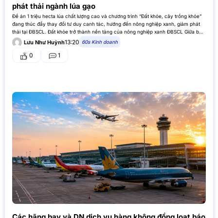
phát thải ngành lúa gạo
Đề án 1 triệu hecta lúa chất lượng cao và chương trình “Đất khỏe, cây trồng khỏe”
đang thúc đẩy thay đổi tư duy canh tác, hướng đến nông nghiệp xanh, giảm phát
thải tại ĐBSCL. Đất khỏe trở thành nền tảng của nông nghiệp xanh ĐBSCL Giữa bối
cảnh…
13:20
60s Kinh doanh
Lưu Như Huỳnh
0
1
Các hãng bay và DN dịch vụ hàng không đồng loạt báo