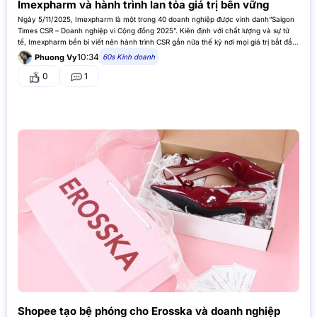
Imexpharm và hành trình lan tỏa giá trị bền vững
Ngày 5/11/2025, Imexpharm là một trong 40 doanh nghiệp được vinh danh“Saigon
Times CSR – Doanh nghiệp vì Cộng đồng 2025”. Kiên định với chất lượng và sự tử
tế, Imexpharm bền bỉ viết nên hành trình CSR gần nửa thế kỷ nơi mọi giá trị bắt đầu
từ hai…
10:34
60s Kinh doanh
Phuong Vy
0
1
Shopee tạo bệ phóng cho Erosska và doanh nghiệp