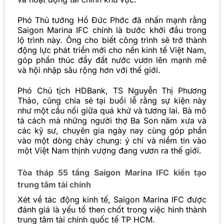
Phó Thủ tướng Hồ Đức Phớc đã nhấn mạnh rằng
Saigon Marina IFC chính là bước khởi đầu trong
lộ trình này. Ông cho biết công trình sẽ trở thành
động lực phát triển mới cho nền kinh tế Việt Nam,
góp phần thúc đẩy đất nước vươn lên mạnh mẽ
và hội nhập sâu rộng hơn với thế giới.
Phó Chủ tịch HDBank, TS Nguyễn Thị Phương
Thảo, cũng chia sẻ tại buổi lễ rằng sự kiện này
như một cầu nối giữa quá khứ và tương lai. Bà mô
tả cách mà những người thợ Ba Son năm xưa và
các kỹ sư, chuyên gia ngày nay cùng góp phần
vào một dòng chảy chung: ý chí và niềm tin vào
một Việt Nam thịnh vượng đang vươn ra thế giới.
Tòa tháp 55 tầng Saigon Marina IFC kiến tạo
trung tâm tài chính
Xét về tác động kinh tế, Saigon Marina IFC được
đánh giá là yếu tố then chốt trong việc hình thành
trung tâm tài chính quốc tế TP HCM.