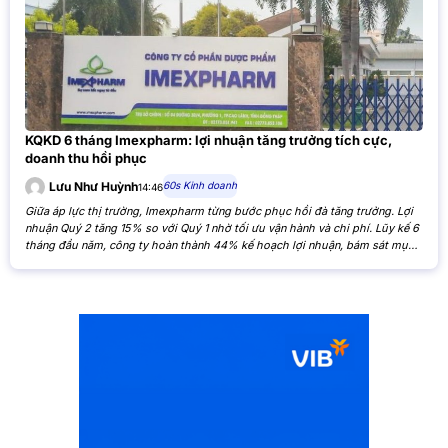
KQKD 6 tháng Imexpharm: lợi nhuận tăng trưởng tích cực,
doanh thu hồi phục
60s Kinh doanh
Lưu Như Huỳnh
14:46
Giữa áp lực thị trường, Imexpharm từng bước phục hồi đà tăng trưởng. Lợi
nhuận Quý 2 tăng 15% so với Quý 1 nhờ tối ưu vận hành và chi phí. Lũy kế 6
tháng đầu năm, công ty hoàn thành 44% kế hoạch lợi nhuận, bám sát mục
tiêu cả năm. Theo Báo cáo