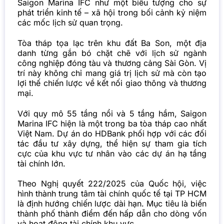
Saigon Marina IFC như một biểu tượng cho sự
phát triển kinh tế – xã hội trong bối cảnh kỷ niệm
các mốc lịch sử quan trọng.
Tòa tháp tọa lạc trên khu đất Ba Son, một địa
danh từng gắn bó chặt chẽ với lịch sử ngành
công nghiệp đóng tàu và thương cảng Sài Gòn. Vị
trí này không chỉ mang giá trị lịch sử mà còn tạo
lợi thế chiến lược về kết nối giao thông và thương
mại.
Với quy mô 55 tầng nổi và 5 tầng hầm, Saigon
Marina IFC hiện là một trong ba tòa tháp cao nhất
Việt Nam. Dự án do HDBank phối hợp với các đối
tác đầu tư xây dựng, thể hiện sự tham gia tích
cực của khu vực tư nhân vào các dự án hạ tầng
tài chính lớn.
Theo Nghị quyết 222/2025 của Quốc hội, việc
hình thành trung tâm tài chính quốc tế tại TP HCM
là định hướng chiến lược dài hạn. Mục tiêu là biến
thành phố thành điểm đến hấp dẫn cho dòng vốn
và hoạt động tài chính khu vực.