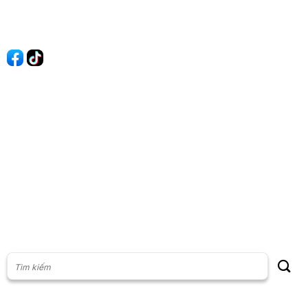
Liên hệ
Quảng cáo
60s Tài chính
60s Kinh doanh
60s Thị trường
60s Chứng khoán
Cộng đồng
Giấy phép thiết lập Mạng xã hội số: 201/GP-BTTT, do Bộ thông