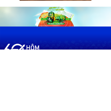
60shomnay.vn là trang mạng xã hội
chia sẻ thông tin hữu ích về xu hướng
tài chính, kinh doanh
Thông Tin
Điều khoản sử dụng
Quy Định Viết Bài