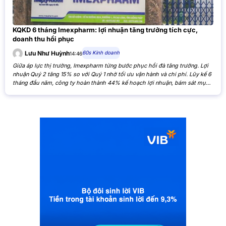
KQKD 6 tháng Imexpharm: lợi nhuận tăng trưởng tích cực,
doanh thu hồi phục
60s Kinh doanh
Lưu Như Huỳnh
14:46
Giữa áp lực thị trường, Imexpharm từng bước phục hồi đà tăng trưởng. Lợi
nhuận Quý 2 tăng 15% so với Quý 1 nhờ tối ưu vận hành và chi phí. Lũy kế 6
tháng đầu năm, công ty hoàn thành 44% kế hoạch lợi nhuận, bám sát mục
tiêu cả năm. Theo Báo cáo