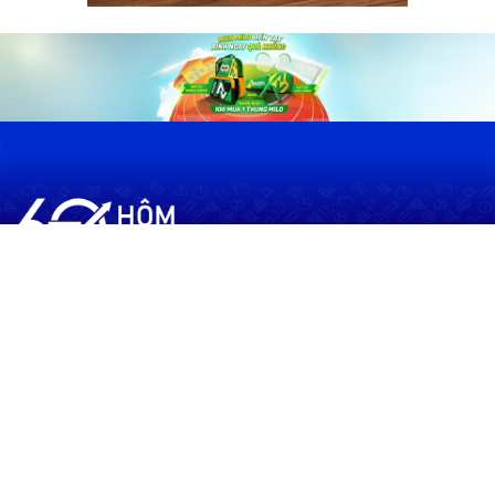
60shomnay.vn là trang mạng xã hội
chia sẻ thông tin hữu ích về xu hướng
tài chính, kinh doanh
Thông Tin
Điều khoản sử dụng
Quy Định Viết Bài