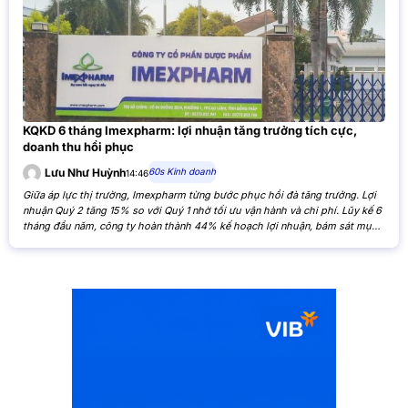
KQKD 6 tháng Imexpharm: lợi nhuận tăng trưởng tích cực,
doanh thu hồi phục
60s Kinh doanh
Lưu Như Huỳnh
14:46
Giữa áp lực thị trường, Imexpharm từng bước phục hồi đà tăng trưởng. Lợi
nhuận Quý 2 tăng 15% so với Quý 1 nhờ tối ưu vận hành và chi phí. Lũy kế 6
tháng đầu năm, công ty hoàn thành 44% kế hoạch lợi nhuận, bám sát mục
tiêu cả năm. Theo Báo cáo