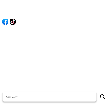
Liên hệ
Quảng cáo
60s Tài chính
60s Kinh doanh
60s Thị trường
60s Chứng khoán
Cộng đồng
Giấy phép thiết lập Mạng xã hội số: 201/GP-BTTT, do Bộ thông