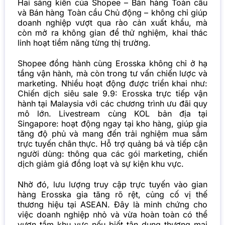
Hai sáng kiến của Shopee – Bán hàng Toàn cầu
và Bán hàng Toàn cầu Chủ động – không chỉ giúp
doanh nghiệp vượt qua rào cản xuất khẩu, mà
còn mở ra không gian để thử nghiệm, khai thác
linh hoạt tiềm năng từng thị trường.
Shopee đồng hành cùng Erosska không chỉ ở hạ
tầng vận hành, mà còn trong tư vấn chiến lược và
marketing. Nhiều hoạt động được triển khai như:
Chiến dịch siêu sale 9.9: Erosska trực tiếp vận
hành tại Malaysia với các chương trình ưu đãi quy
mô lớn.
Livestream cùng KOL bản địa tại
Singapore: hoạt động ngay tại kho hàng, giúp gia
tăng độ phủ và mang đến trải nghiệm mua sắm
trực tuyến chân thực.
Hỗ trợ quảng bá và tiếp cận
người dùng: thông qua các gói marketing, chiến
dịch giảm giá đồng loạt và sự kiện khu vực.
Nhờ đó, lưu lượng truy cập trực tuyến vào gian
hàng Erosska gia tăng rõ rệt, củng cố vị thế
thương hiệu tại ASEAN. Đây là minh chứng cho
việc doanh nghiệp nhỏ và vừa hoàn toàn có thể
vươn tầm khu vực nếu biết tận dụng thương mại