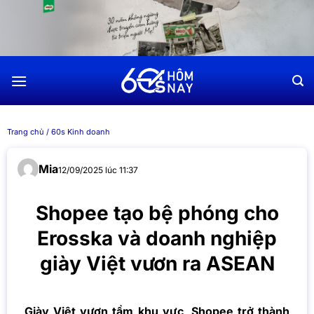
Chuyển
đến
nội
dung
Trang chủ
/
60s Kinh doanh
Mia
12/09/2025 lúc 11:37
Shopee tạo bệ phóng cho
Erosska và doanh nghiệp
giày Việt vươn ra ASEAN
Giày Việt vươn tầm khu vực, Shopee trở thành