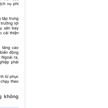
ịch vụ phi
 tập trung
trưởng lợi
vụ sân bay
 cải thiện
y tăng cao
c biến động
 Ngoài ra,
ghiệp phải
nh từ phục
 chạy theo
g không