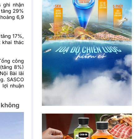
s ghi nhận
, tăng 29%
khoảng 6,9
, tăng 17%,
 khai thác
 Tổng công
 (tăng 8%)
ội Bài lãi
ồng. SASCO
 lợi nhuận
g không