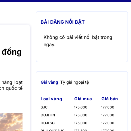
BÀI ĐĂNG NỔI BẬT
Không có bài viết nổi bật trong
ngày.
g đồng
hàng loạt
Giá vàng
Tỷ giá ngoại tệ
ch quốc tế
Loại vàng
Giá mua
Giá bán
SJC
175,000
177,000
DOJI HN
175,000
177,000
DOJI SG
175,000
177,000
PHÚ QUÝ SJC
174,500
177,000