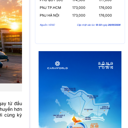
PNJ TP.HCM
173,000
176,000
PNJ HÀ NỘI
173,000
176,000
Nguồn: VDSC
Cập nhật vào lúc
13:33
ngày
26/01/2026
gay từ đầu
chuyển hơn
ới cùng kỳ