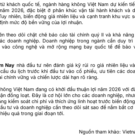
 từ khách quốc tế, ngành hàng không Việt Nam dự kiến tiế
 năm 2026, đặc biệt ở phân khúc vận tải hành khách và d
uy nhiên, biến động giá nhiên liệu và cạnh tranh khu vực s
định mức độ bền vững của lợi nhuận.
n theo dõi chặt chẽ báo cáo tài chính quý II và khả năng
các doanh nghiệp. Doanh nghiệp trong ngành cần duy trì k
ư vào công nghệ và mở rộng mạng bay quốc tế để bảo v
m Nay
nhà đầu tư nên đánh giá kỹ rủi ro giá nhiên liệu v
cầu du lịch trước khi đầu tư vào cổ phiếu, ưu tiên các do
ài chính vững và chiến lược dài hạn rõ ràng.
hông Việt Nam đang có khởi đầu thuận lợi năm 2026 với đ
uận đồng loạt. Đây là cơ hội lớn cho các doanh nghiệp, nh
ăng kiểm soát chi phí và thích ứng linh hoạt trước biến động
ầu tư và doanh nghiệp cần theo dõi sát sao để nắm bắt cơ 
 hiệu quả trong giai đoạn tới.
Nguồn tham khảo: Viet