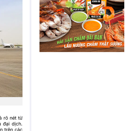
 rõ nét từ
 đại dịch.
n trên các