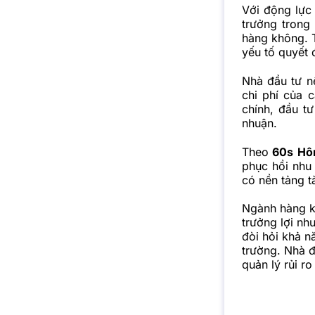
Với động lực
trưởng trong
hàng không. T
yếu tố quyết 
Nhà đầu tư nê
chi phí của 
chính, đầu t
nhuận.
Theo
60s Hô
phục hồi nhu 
có nền tảng t
Ngành hàng k
trưởng lợi nh
đòi hỏi khả n
trường. Nhà đ
quản lý rủi ro