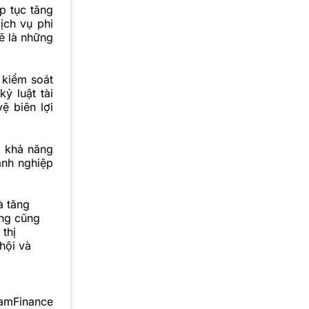
p tục tăng
ịch vụ phi
ẽ là những
 kiểm soát
ỷ luật tài
ệ biên lợi
à khả năng
anh nghiệp
à tăng
ưng cũng
 thị
hội và
namFinance