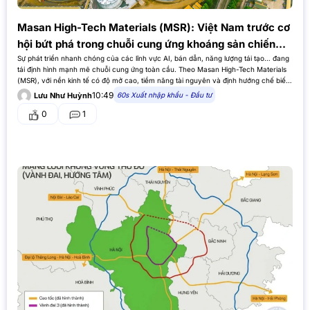
Masan High-Tech Materials (MSR): Việt Nam trước cơ
hội bứt phá trong chuỗi cung ứng khoáng sản chiến
lược toàn cầu
Sự phát triển nhanh chóng của các lĩnh vực AI, bán dẫn, năng lượng tái tạo… đang
tái định hình mạnh mẽ chuỗi cung ứng toàn cầu. Theo Masan High-Tech Materials
(MSR), với nền kinh tế có độ mở cao, tiềm năng tài nguyên và định hướng chế biến
sâu,…
10:49
60s Xuất nhập khẩu - Đầu tư
Lưu Như Huỳnh
0
1