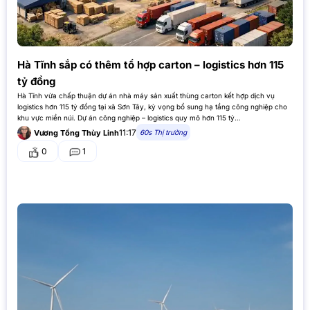
Hà Tĩnh sắp có thêm tổ hợp carton – logistics hơn 115
tỷ đồng
Hà Tĩnh vừa chấp thuận dự án nhà máy sản xuất thùng carton kết hợp dịch vụ
logistics hơn 115 tỷ đồng tại xã Sơn Tây, kỳ vọng bổ sung hạ tầng công nghiệp cho
khu vực miền núi. Dự án công nghiệp – logistics quy mô hơn 115 tỷ…
11:17
60s Thị trường
Vương Tống Thùy Linh
0
1