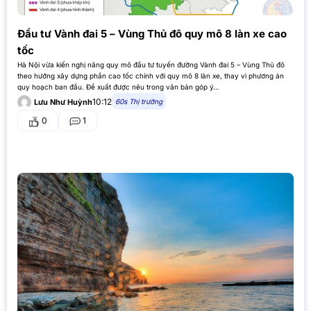
Đầu tư Vành đai 5 – Vùng Thủ đô quy mô 8 làn xe cao
tốc
Hà Nội vừa kiến nghị nâng quy mô đầu tư tuyến đường Vành đai 5 – Vùng Thủ đô
theo hướng xây dựng phần cao tốc chính với quy mô 8 làn xe, thay vì phương án
quy hoạch ban đầu. Đề xuất được nêu trong văn bản góp ý…
10:12
60s Thị trường
Lưu Như Huỳnh
0
1