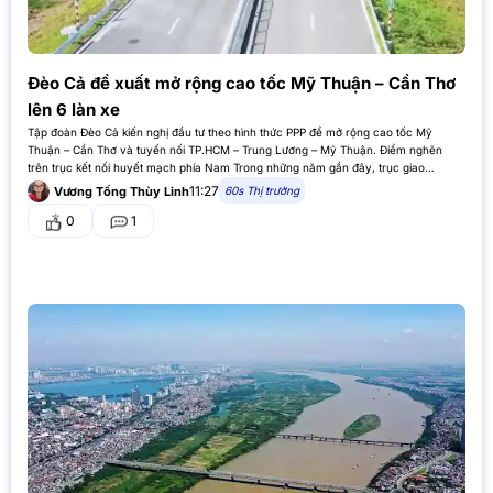
Đèo Cả đề xuất mở rộng cao tốc Mỹ Thuận – Cần Thơ
lên 6 làn xe
Tập đoàn Đèo Cả kiến nghị đầu tư theo hình thức PPP để mở rộng cao tốc Mỹ
Thuận – Cần Thơ và tuyến nối TP.HCM – Trung Lương – Mỹ Thuận. Điểm nghẽn
trên trục kết nối huyết mạch phía Nam Trong những năm gần đây, trục giao
thông…
11:27
60s Thị trường
Vương Tống Thùy Linh
0
1