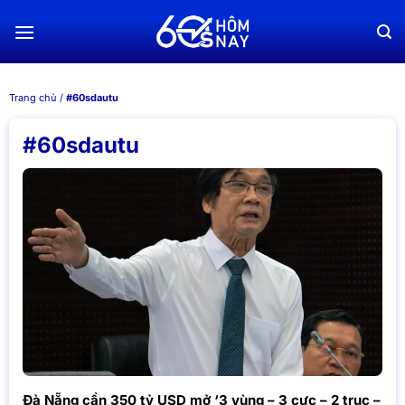
Chuyển
đến
nội
dung
Trang chủ
/
#60sdautu
#60sdautu
Đà Nẵng cần 350 tỷ USD mở ‘3 vùng – 3 cực – 2 trục –