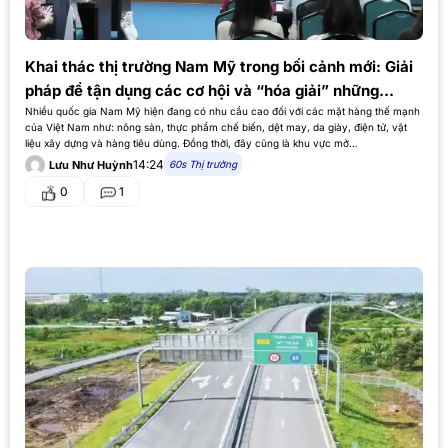
Khai thác thị trường Nam Mỹ trong bối cảnh mới: Giải
pháp để tận dụng các cơ hội và “hóa giải” những
thách thức
Nhiều quốc gia Nam Mỹ hiện đang có nhu cầu cao đối với các mặt hàng thế mạnh
của Việt Nam như: nông sản, thực phẩm chế biến, dệt may, da giày, điện tử, vật
liệu xây dựng và hàng tiêu dùng. Đồng thời, đây cũng là khu vực mở…
14:24
60s Thị trường
Lưu Như Huỳnh
0
1