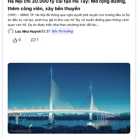
Hà Nội chi 30.000 tỷ cải tạo Hồ Tây: Mở rộng đường,
thêm công viên, xây bến thuyền
(VNF) – HĐND TP. Hà Nội đã thông qua nghị quyết phê duyệt chủ trương đầu tư Dự
án đầu tư, cải tạo, phát huy giá trị khu vực hồ Tây và tuyến đường giao thông cảnh
quan ven hồ. Dự án được triển khai theo phương thức đối tác…
10:37
60s Thị trường
Lưu Như Huỳnh
0
1