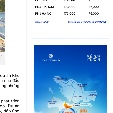
PNJ TP.HCM
173,000
176,000
PNJ HÀ NỘI
173,000
176,000
Nguồn: VDSC
Cập nhật vào lúc
13:33
ngày
26/01/2026
g.
 dự án Khu
ọn nhà đầu
rong những
phát triển
 đó. Dự án
ộ, đáp ứng