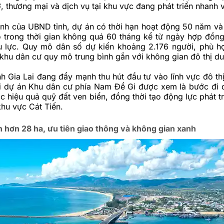
, thương mại và dịch vụ tại khu vực đang phát triển nhanh 
ịnh của UBND tỉnh, dự án có thời hạn hoạt động 50 năm và
ộ trong thời gian không quá 60 tháng kể từ ngày hợp đồng
u lực. Quy mô dân số dự kiến khoảng 2.176 người, phù hợ
khu dân cư quy mô trung bình gắn với không gian đô thị du 
h Gia Lai đang đẩy mạnh thu hút đầu tư vào lĩnh vực đô thị
hai dự án Khu dân cư phía Nam Đề Gi được xem là bước đi 
c hiệu quả quỹ đất ven biển, đồng thời tạo động lực phát tr
khu vực Cát Tiến.
 hơn 28 ha, ưu tiên giao thông và không gian xanh