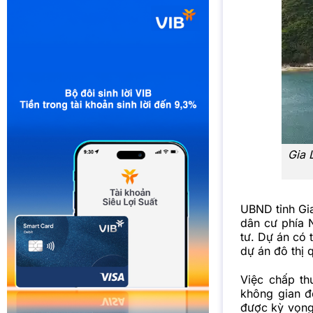
Gia 
UBND tỉnh Gia
dân cư phía N
tư. Dự án có 
dự án đô thị 
Việc chấp th
không gian đô
được kỳ vọng