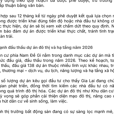
ây dựng theo quy hoạch đã được phê duyệt, trừ trường
ấp thuận bằng văn bản.
 hợp sau 12 tháng kể từ ngày phê duyệt kết quả lựa chọn 
ng được triển khai đúng tiến độ hoặc nhà đầu tư không 
 thực hiện, dự án sẽ bị xem xét chấm dứt theo quy định. 
 bảo đảm dự án được triển khai thực chất, tránh tình trạ
àn trải.
mạnh đấu thầu dự án đô thị và hạ tầng năm 2026
n cư phía Nam Đề Gi nằm trong danh mục các dự án mà tỉ
hức đấu giá, đấu thầu trong năm 2026. Theo kế hoạch, to
u thầu, đấu giá 138 dự án thuộc nhiều lĩnh vực khác nhau, 
, thương mại – dịch vụ, du lịch, năng lượng và hạ tầng xã hộ
g số lượng dự án kêu gọi đầu tư cho thấy Gia Lai đang c
ian phát triển, đồng thời tìm kiếm các nhà đầu tư có n
ong quá trình đô thị hóa. Các dự án đô thị như Khu dân c
ỳ vọng sẽ góp phần cải thiện diện mạo đô thị, nâng cao 
u hút dân cư về sinh sống, làm việc.
nh thị trường bất động sản đang có sự sàng lọc mạnh mẽ