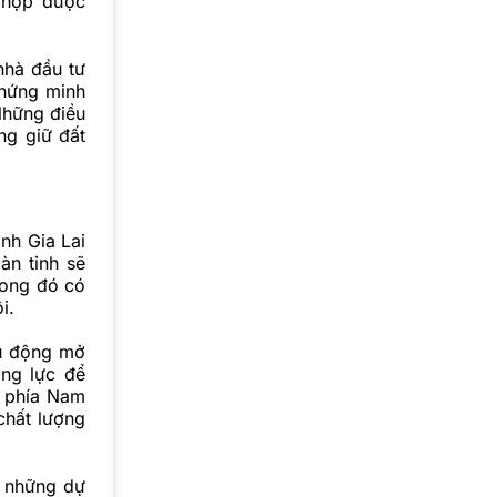
 hợp được
nhà đầu tư
chứng minh
Những điều
ng giữ đất
nh Gia Lai
àn tỉnh sẽ
trong đó có
i.
hủ động mở
ăng lực để
ư phía Nam
chất lượng
, những dự