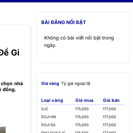
BÀI ĐĂNG NỔI BẬT
Không có bài viết nổi bật trong
ngày.
Đề Gi
a chọn nhà
Giá vàng
Tỷ giá ngoại tệ
ỷ đồng.
Loại vàng
Giá mua
Giá bán
SJC
175,000
177,000
DOJI HN
175,000
177,000
DOJI SG
175,000
177,000
PHÚ QUÝ SJC
174,500
177,000