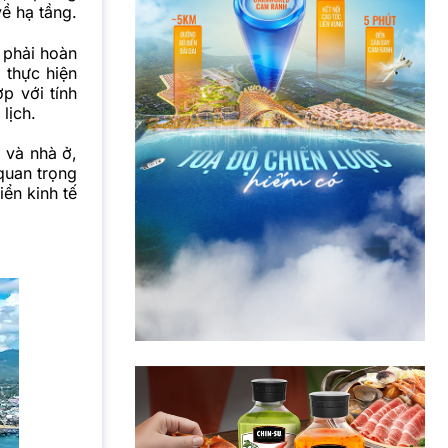
về hạ tầng.
 phải hoàn
 thực hiện
p với tính
lịch.
 và nhà ở,
quan trọng
iển kinh tế