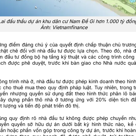
Lai đấu thầu dự án khu dân cư Nam Đề Gi hơn 1.000 tỷ đồn
Ảnh:
Vietnamfinance
ững điểm đáng chú ý của quyết định chấp thuận chủ trương
hặt chẽ đối với nhà đầu tư được lựa chọn. Theo đó, nhà đ
m đầu tư đồng bộ hạ tầng kỹ thuật và các công trình công
ch được phê duyệt, trước khi bàn giao cho Nhà nước quả
ông trình nhà ở, nhà đầu tư được phép kinh doanh theo hình
 cho thuê mua theo quy định pháp luật. Tuy nhiên, trong 
uyển nhượng quyền sử dụng đất theo hình thức phân lô bá
xây dựng phần thô nhà ở tương ứng với 20% diện tích đ
 lượng và tiến độ phát triển đô thị.
ũng quy định rõ nhà đầu tư không được phép chuyển nh
yển quyền sở hữu dự án dưới bất kỳ hình thức nào, kể
ần hoặc phần vốn góp trong công ty dự án, trước khi hoàn