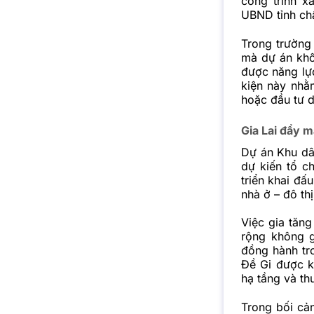
công trình x
UBND tỉnh ch
Trong trường
mà dự án khô
được năng lực
kiện này nhằm
hoặc đầu tư d
Gia Lai đẩy 
Dự án Khu dâ
dự kiến tổ c
triển khai đấ
nhà ở – đô thị
Việc gia tăn
rộng không g
đồng hành tr
Đề Gi được k
hạ tầng và th
Trong bối cả