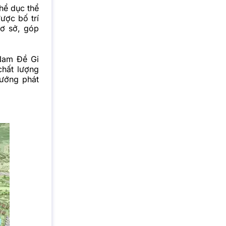
hể dục thể
ược bố trí
cơ sở, góp
 Nam Đề Gi
chất lượng
hướng phát