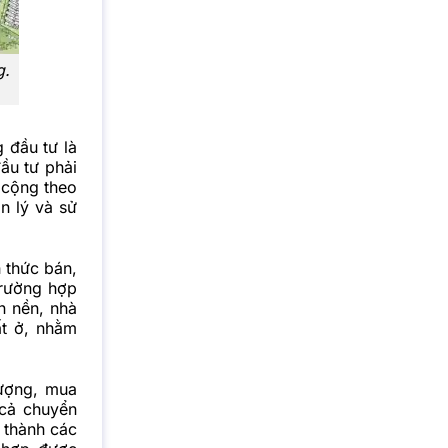
g.
 đầu tư là
ầu tư phải
 cộng theo
n lý và sử
 thức bán,
trường hợp
n nền, nhà
ất ở, nhằm
ượng, mua
 cả chuyển
 thành các