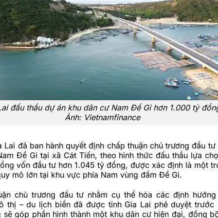
Lai đấu thầu dự án khu dân cư Nam Đề Gi hơn 1.000 tỷ đồn
Ảnh: Vietnamfinance
 Lai đã ban hành quyết định chấp thuận chủ trương đầu tư
am Đề Gi tại xã Cát Tiến, theo hình thức đấu thầu lựa ch
tổng vốn đầu tư hơn 1.045 tỷ đồng, được xác định là một t
quy mô lớn tại khu vực phía Nam vùng đầm Đề Gi.
uận chủ trương đầu tư nhằm cụ thể hóa các định hướng 
 thị – du lịch biển đã được tỉnh Gia Lai phê duyệt trước
 sẽ góp phần hình thành một khu dân cư hiện đại, đồng b