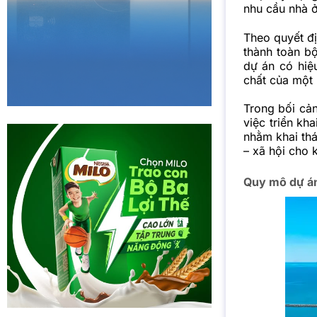
nhu cầu nhà ở
Theo quyết đ
thành toàn b
dự án có hiệ
chất của một 
Trong bối cản
việc triển k
nhằm khai thá
– xã hội cho 
Quy mô dự án