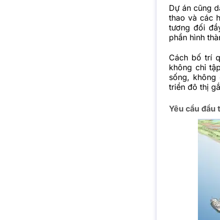
Dự án cũng dà
thao và các h
tương đối đầ
phần hình thà
Cách bố trí 
không chỉ tậ
sống, không 
triển đô thị g
Yêu cầu đầu 