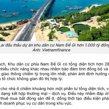
Lai đấu thầu dự án khu dân cư Nam Đề Gi hơn 1.000 tỷ đồn
Ảnh: Vietnamfinance
ch, Khu dân cư phía Nam Đề Gi có tổng diện tích hơn 2
nhiều chức năng khác nhau nhằm bảo đảm tính đồng bộ và
 giao thông chiếm tỷ trọng lớn nhất, phản ánh định hướng ư
à tổ chức không gian đô thị hợp lý.
cho nhà ở chiếm khoảng hơn một phần tư tổng diện tích, vớ
a dạng kết hợp thương mại – dịch vụ. Điều này nhằm đáp ứ
thuê mua bất động sản để ở, đồng thời tạo điều kiện phát
nh doanh phục vụ cư dân trong khu vực.