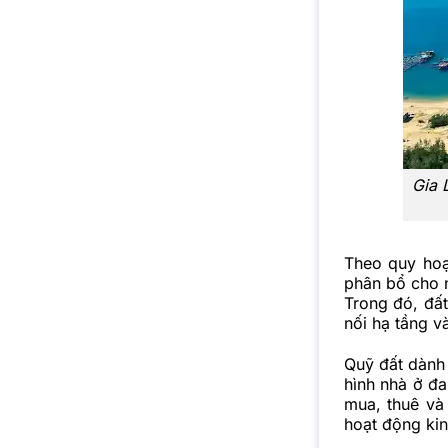
Gia 
Theo quy hoạ
phân bổ cho 
Trong đó, đất
nối hạ tầng v
Quỹ đất dành 
hình nhà ở đ
mua, thuê và 
hoạt động ki