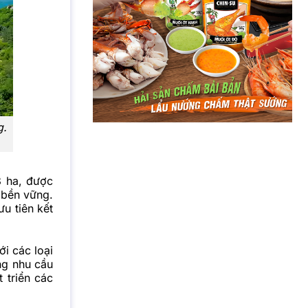
g.
8 ha, được
 bền vững.
u tiên kết
i các loại
ng nhu cầu
 triển các