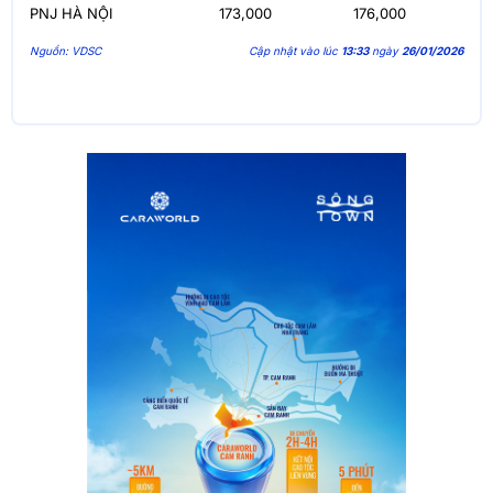
PNJ HÀ NỘI
173,000
176,000
Nguồn: VDSC
Cập nhật vào lúc
13:33
ngày
26/01/2026