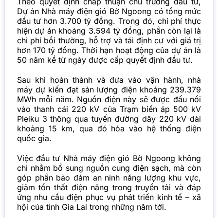
Theo quyết định chấp thuận chủ trương đầu tư,
Dự án Nhà máy điện gió Bờ Ngoong có tổng mức
đầu tư hơn 3.700 tỷ đồng. Trong đó, chi phí thực
hiện dự án khoảng 3.594 tỷ đồng, phần còn lại là
chi phí bồi thường, hỗ trợ và tái định cư với giá trị
hơn 170 tỷ đồng. Thời hạn hoạt động của dự án là
50 năm kể từ ngày được cấp quyết định đầu tư.
Sau khi hoàn thành và đưa vào vận hành, nhà
máy dự kiến đạt sản lượng điện khoảng 239.379
MWh mỗi năm. Nguồn điện này sẽ được đấu nối
vào thanh cái 220 kV của Trạm biến áp 500 kV
Pleiku 3 thông qua tuyến đường dây 220 kV dài
khoảng 15 km, qua đó hòa vào hệ thống điện
quốc gia.
Việc đầu tư Nhà máy điện gió Bờ Ngoong không
chỉ nhằm bổ sung nguồn cung điện sạch, mà còn
góp phần bảo đảm an ninh năng lượng khu vực,
giảm tổn thất điện năng trong truyền tải và đáp
ứng nhu cầu điện phục vụ phát triển kinh tế – xã
hội của tỉnh Gia Lai trong những năm tới.