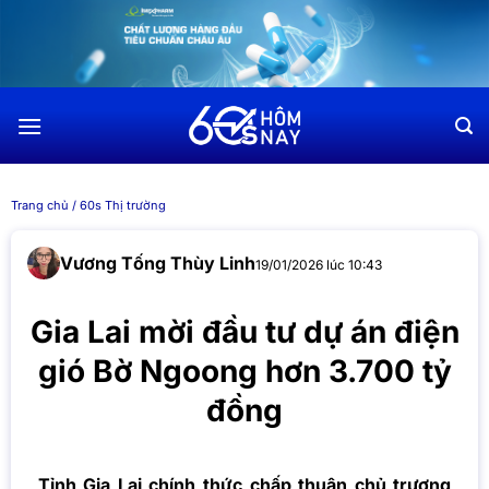
Chuyển
đến
nội
dung
Trang chủ
/
60s Thị trường
Vương Tống Thùy Linh
19/01/2026 lúc 10:43
Gia Lai mời đầu tư dự án điện
gió Bờ Ngoong hơn 3.700 tỷ
đồng
Tỉnh Gia Lai chính thức chấp thuận chủ trương