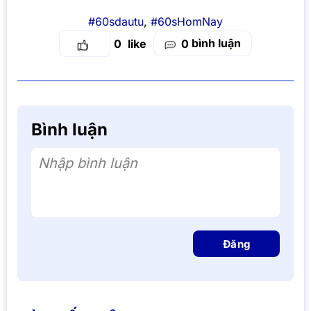
#60sdautu
,
#60sHomNay
bình luận
0
0
Bình luận
Nhập bình luận
Đăng