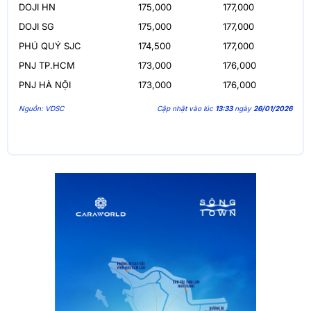
DOJI HN
175,000
177,000
DOJI SG
175,000
177,000
PHÚ QUÝ SJC
174,500
177,000
PNJ TP.HCM
173,000
176,000
PNJ HÀ NỘI
173,000
176,000
Nguồn: VDSC
Cập nhật vào lúc
13:33
ngày
26/01/2026