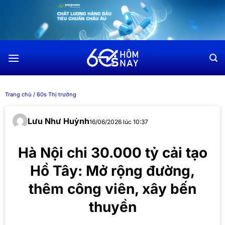
Chuyển
đến
nội
dung
Trang chủ
/
60s Thị trường
Lưu Như Huỳnh
16/06/2026 lúc 10:37
Hà Nội chi 30.000 tỷ cải tạo
Hồ Tây: Mở rộng đường,
thêm công viên, xây bến
thuyền