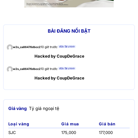
BÀI ĐĂNG NỔI BẬT
60s Tài chính
10 giờ trước
w2s_ca86476dbcc2
Hacked by CoupDeGrace
60s Tài chính
10 giờ trước
w2s_ca86476dbcc2
Hacked by CoupDeGrace
Giá vàng
Tỷ giá ngoại tệ
Loại vàng
Giá mua
Giá bán
SJC
175,000
177,000