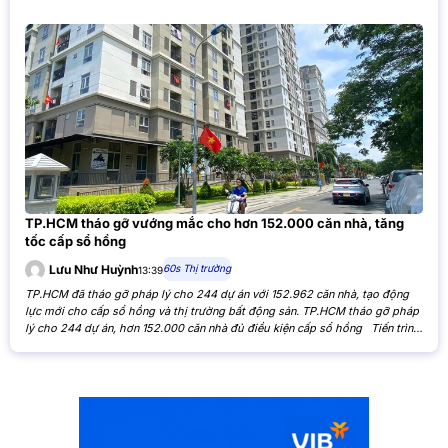
TP.HCM tháo gỡ vướng mắc cho hơn 152.000 căn nhà, tăng
tốc cấp sổ hồng
60s Thị trường
Lưu Như Huỳnh
13:39
TP.HCM đã tháo gỡ pháp lý cho 244 dự án với 152.962 căn nhà, tạo động
lực mới cho cấp sổ hồng và thị trường bất động sản. TP.HCM tháo gỡ pháp
lý cho 244 dự án, hơn 152.000 căn nhà đủ điều kiện cấp sổ hồng Tiến trình
xử lý các tồn đọng