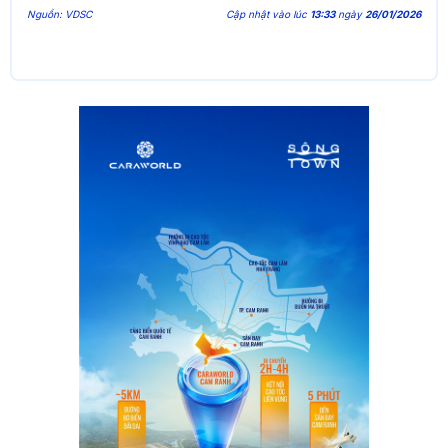
Nguồn: VDSC
Cập nhật vào lúc
13:33
ngày
26/01/2026