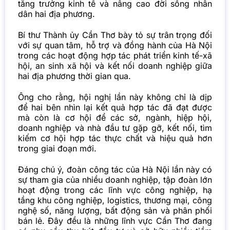
tăng trưởng kinh tế và nâng cao đời sống nhân
dân hai địa phương.
Bí thư Thành ủy Cần Thơ bày tỏ sự trân trọng đối
với sự quan tâm, hỗ trợ và đồng hành của Hà Nội
trong các hoạt động hợp tác phát triển kinh tế-xã
hội, an sinh xã hội và kết nối doanh nghiệp giữa
hai địa phương thời gian qua.
Ông cho rằng, hội nghị lần này không chỉ là dịp
để hai bên nhìn lại kết quả hợp tác đã đạt được
mà còn là cơ hội để các sở, ngành, hiệp hội,
doanh nghiệp và nhà đầu tư gặp gỡ, kết nối, tìm
kiếm cơ hội hợp tác thực chất và hiệu quả hơn
trong giai đoạn mới.
Đáng chú ý, đoàn công tác của Hà Nội lần này có
sự tham gia của nhiều doanh nghiệp, tập đoàn lớn
hoạt động trong các lĩnh vực công nghiệp, hạ
tầng khu công nghiệp, logistics, thương mại, công
nghệ số, năng lượng, bất động sản và phân phối
bán lẻ. Đây đều là những lĩnh vực Cần Thơ đang