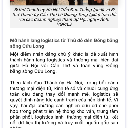
Bí thư Thành ủy Hà Nội Trần Đức Thắng (phải) và Bí
thư Thành ủy Cần Thơ Lê Quang Tùng (giữa) trao đổi
với các doanh nghiệp tham dự Hội nghị – Ảnh:
VGP/LS
Mở hành lang logistics từ Thủ đô đến Đồng bằng
sông Cửu Long
Một điểm nhấn đáng chú ý khác là đề xuất hình
thành hành lang logistics và thương mại hiện đại
giữa Hà Nội với Cần Thơ và toàn vùng Đồng
bằng sông Cửu Long.
Theo lãnh đạo Thành ủy Hà Nội, trong bối cảnh
thương mại điện tử, kinh tế số và chuỗi cung ứng
toàn cầu đang thay đổi mạnh mẽ, logistics sẽ
quyết định năng lực cạnh tranh của nền kinh tế. Vì
vậy, hai địa phương cần nghiên cứu cơ chế phối
hợp trong phát triển hệ thống kho vận, trung tâm
phân phối, logistics lạnh, thương mại điện tử, kết
nối dữ liệu thị trường và truy xuất nguồn gốc sản