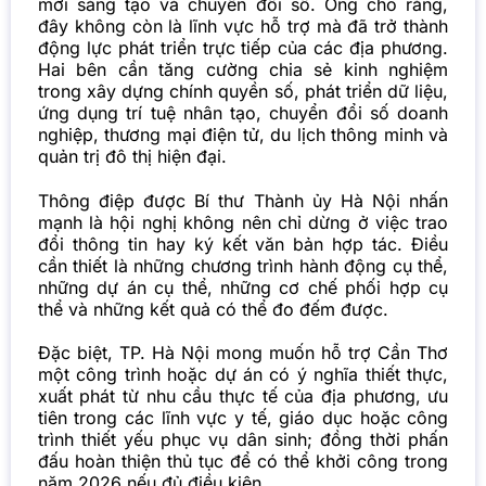
mới sáng tạo và chuyển đổi số. Ông cho rằng,
đây không còn là lĩnh vực hỗ trợ mà đã trở thành
động lực phát triển trực tiếp của các địa phương.
Hai bên cần tăng cường chia sẻ kinh nghiệm
trong xây dựng chính quyền số, phát triển dữ liệu,
ứng dụng trí tuệ nhân tạo, chuyển đổi số doanh
nghiệp, thương mại điện tử, du lịch thông minh và
quản trị đô thị hiện đại.
Thông điệp được Bí thư Thành ủy Hà Nội nhấn
mạnh là hội nghị không nên chỉ dừng ở việc trao
đổi thông tin hay ký kết văn bản hợp tác. Điều
cần thiết là những chương trình hành động cụ thể,
những dự án cụ thể, những cơ chế phối hợp cụ
thể và những kết quả có thể đo đếm được.
Đặc biệt, TP. Hà Nội mong muốn hỗ trợ Cần Thơ
một công trình hoặc dự án có ý nghĩa thiết thực,
xuất phát từ nhu cầu thực tế của địa phương, ưu
tiên trong các lĩnh vực y tế, giáo dục hoặc công
trình thiết yếu phục vụ dân sinh; đồng thời phấn
đấu hoàn thiện thủ tục để có thể khởi công trong
năm 2026 nếu đủ điều kiện.