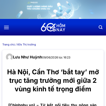
Chuyển
đến
nội
dung
Trang chủ
/
60s Thị trường
Lưu Như Huỳnh
09/06/2026 lúc 16:23
Hà Nội, Cần Thơ ‘bắt tay’ mở
trục tăng trưởng mới giữa 2
vùng kinh tế trọng điểm
(Chinhphu.vn) – Từ kết nối tiêu thụ nông sản,