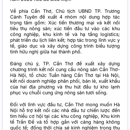
Về phía Cần Thơ, Chủ tịch UBND TP. Trương
Cảnh Tuyên đề xuất 4 nhóm nội dung hợp tác
trọng tâm gồm: Xúc tiến thương mại và kết nối
tiêu thụ nông sản; xúc tiến đầu tư vào các khu
công nghiệp, khu kinh tế và hạ tầng logistics;
phát triển du lịch liên kết; hợp tác trong lĩnh vực y
tế, giáo dục và xây dựng công trình biểu tượng
tình hữu nghị giữa hai thành phố.
Đáng chú ý, TP. Cần Thơ đề xuất xây dựng
chương trình kết nối cung cầu nông sản Cần Thơ-
Hà Nội, tổ chức Tuần hàng Cần Thơ tại Hà Nội,
kết nối doanh nghiệp phân phối, bán lẻ, xuất khẩu
của hai địa phương và thu hút đầu tư kho lạnh
phục vụ chuỗi cung ứng nông sản tươi sống.
Đối với lĩnh vực đầu tư, Cần Thơ mong muốn Hà
Nội hỗ trợ kết nối các nhà đầu tư chiến lược đến
tìm hiểu cơ hội tại các khu công nghiệp, Khu kinh
tế Trần Đề và tổ hợp gắn với cảng hàng không
quốc tế; đồng thời chia sẻ kinh nghiệm trong thu