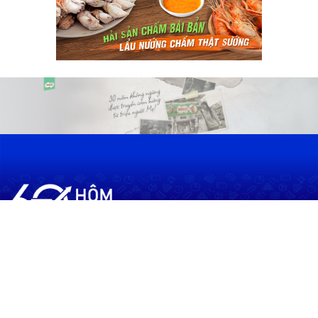
60shomnay.vn là trang mạng xã hội
chia sẻ thông tin hữu ích về xu hướng
tài chính, kinh doanh
Thông Tin