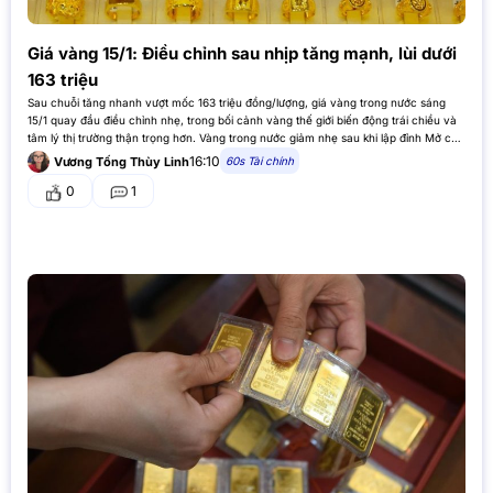
Giá vàng 15/1: Điều chỉnh sau nhịp tăng mạnh, lùi dưới
163 triệu
Sau chuỗi tăng nhanh vượt mốc 163 triệu đồng/lượng, giá vàng trong nước sáng
15/1 quay đầu điều chỉnh nhẹ, trong bối cảnh vàng thế giới biến động trái chiều và
tâm lý thị trường thận trọng hơn. Vàng trong nước giảm nhẹ sau khi lập đỉnh Mở cửa
phiên…
16:10
60s Tài chính
Vương Tống Thùy Linh
0
1