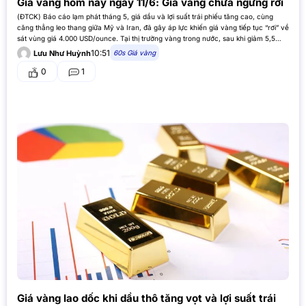
Giá vàng hôm nay ngày 11/6: Giá vàng chưa ngừng rơi
(ĐTCK) Báo cáo lạm phát tháng 5, giá dầu và lợi suất trái phiếu tăng cao, cùng
căng thẳng leo thang giữa Mỹ và Iran, đã gây áp lực khiến giá vàng tiếp tục “rơi” về
sát vùng giá 4.000 USD/ounce. Tại thị trường vàng trong nước, sau khi giảm 5,5…
10:51
60s Giá vàng
Lưu Như Huỳnh
0
1
Giá vàng lao dốc khi dầu thô tăng vọt và lợi suất trái