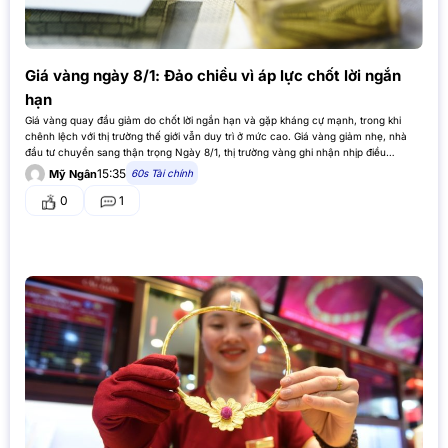
Giá vàng ngày 8/1: Đảo chiều vì áp lực chốt lời ngắn
hạn
Giá vàng quay đầu giảm do chốt lời ngắn hạn và gặp kháng cự mạnh, trong khi
chênh lệch với thị trường thế giới vẫn duy trì ở mức cao. Giá vàng giảm nhẹ, nhà
đầu tư chuyển sang thận trọng Ngày 8/1, thị trường vàng ghi nhận nhịp điều…
15:35
60s Tài chính
Mỹ Ngân
0
1