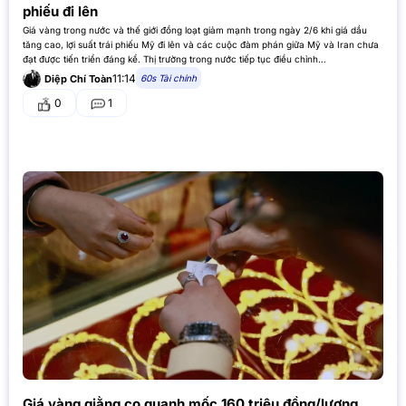
phiếu đi lên
Giá vàng trong nước và thế giới đồng loạt giảm mạnh trong ngày 2/6 khi giá dầu
tăng cao, lợi suất trái phiếu Mỹ đi lên và các cuộc đàm phán giữa Mỹ và Iran chưa
đạt được tiến triển đáng kể. Thị trường trong nước tiếp tục điều chỉnh…
11:14
60s Tài chính
Diệp Chí Toàn
0
1
Giá vàng giằng co quanh mốc 160 triệu đồng/lượng