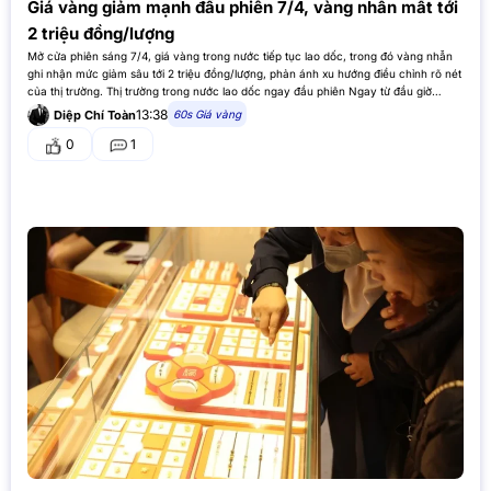
Giá vàng giảm mạnh đầu phiên 7/4, vàng nhẫn mất tới
2 triệu đồng/lượng
Mở cửa phiên sáng 7/4, giá vàng trong nước tiếp tục lao dốc, trong đó vàng nhẫn
ghi nhận mức giảm sâu tới 2 triệu đồng/lượng, phản ánh xu hướng điều chỉnh rõ nét
của thị trường. Thị trường trong nước lao dốc ngay đầu phiên Ngay từ đầu giờ…
13:38
60s Giá vàng
Diệp Chí Toàn
0
1