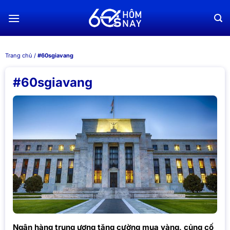
Chuyển
đến
nội
dung
Trang chủ
/
#60sgiavang
#60sgiavang
Ngân hàng trung ương tăng cường mua vàng, củng cố