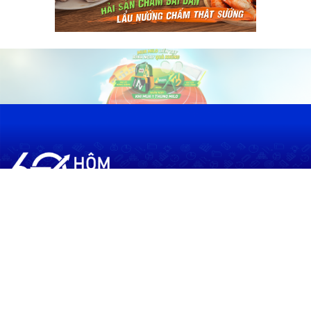
60shomnay.vn là trang mạng xã hội
chia sẻ thông tin hữu ích về xu hướng
tài chính, kinh doanh
Thông Tin
Điều khoản sử dụng