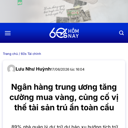
Chuyển
đến
nội
dung
Trang chủ
/
60s Tài chính
Lưu Như Huỳnh
17/06/2026 lúc 16:04
Ngân hàng trung ương tăng
cường mua vàng, củng cố vị
thế tài sản trú ẩn toàn cầu
89% nhà quản lý dự trữ dự báo xu hướng tích trữ