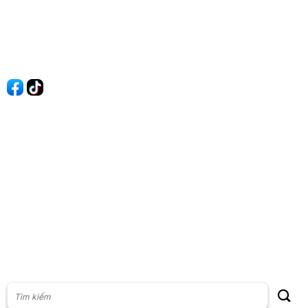
Quy Định Viết Bài
Liên hệ
Quảng cáo
60s Tài chính
60s Kinh doanh
60s Thị trường
60s Chứng khoán
Cộng đồng