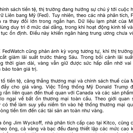
hính sách tiền tệ, thị trường đang hướng sự chú ý tới cuộc 
ữ Liên bang Mỹ (Fed). Tuy nhiên, theo các nhà phân tích, 
 ra thay đổi lớn trong ngắn hạn. Dữ liệu lạm phát của 
 dùng duy trì ở mức dai dẳng, trong khi hoạt động kinh tế và
 tục ổn định. Điều này khiến ngân hàng trung ương chưa vộ
FedWatch cũng phản ánh kỳ vọng tương tự, khi thị trườn
ắt giảm lãi suất trước tháng Sáu. Trong bối cảnh lãi suất
g thời gian dài, vàng vẫn giữ được sức hấp dẫn nhờ vai
 bảo toàn giá trị.
tố tiền tệ, căng thẳng thương mại và chính sách thuế của M
 đẩy cho giá vàng. Việc Tổng thống Mỹ Donald Trump đ
g rắn liên quan đến thuế quan với Canada và các sản phẩ
 lo ngại về bất ổn thương mại toàn cầu. Theo giới quan 
y có thể làm suy yếu niềm tin vào hệ thống thương mại qu
òng tiền tìm đến các tài sản an toàn như vàng.
 ông Jim Wyckoff, nhà phân tích cấp cao tại Kitco, cũng 
heo ông, cả vàng và bạc đều đang thiết lập các mức cao k