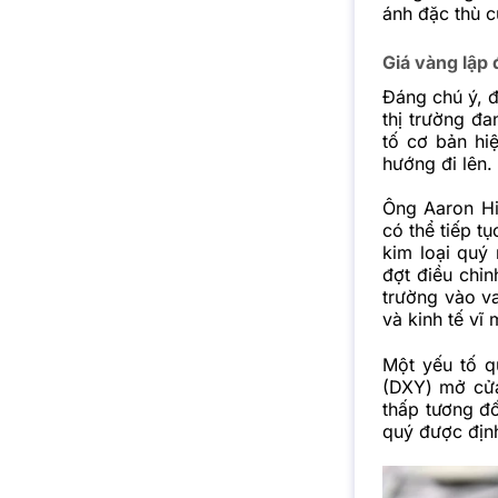
ánh đặc thù c
Giá vàng lập 
Đáng chú ý, đ
thị trường đa
tố cơ bản hiệ
hướng đi lên.
Ông Aaron Hil
có thể tiếp t
kim loại quý
đợt điều chỉn
trường vào va
và kinh tế vĩ
Một yếu tố q
(DXY) mở cửa
thấp tương đố
quý được định