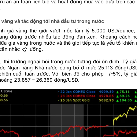
rú ẩn an toàn liên tục và hoạt động mua vào dựa trên các t
.
 vàng và tác động tới nhà đầu tư trong nước
nh giá vàng thế giới vượt mốc tâm lý 5.000 USD/ounce, 
ang đứng trước nhiều tác động đan xen. Khoảng cách hơ
ữa giá vàng trong nước và thế giới tiếp tục là yếu tố khiến
cân nhắc kỹ lưỡng.
á, thị trường ngoại hối trong nước tương đối ổn định. Tỷ gi
ược Ngân hàng Nhà nước công bố ở mức 25.113 đồng/USD
phiên cuối tuần trước. Với biên độ cho phép +/-5%, tỷ g
hoảng 23.857 – 26.369 đồng/USD.