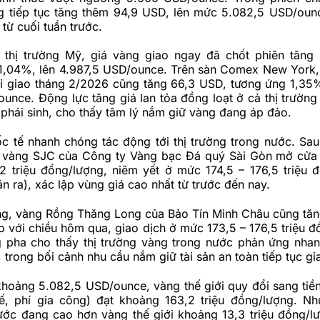
ng tiếp tục tăng thêm 94,9 USD, lên mức 5.082,5 USD/ounc
từ cuối tuần trước.
i thị trường Mỹ, giá vàng giao ngay đã chốt phiên tăng
1,04%, lên 4.987,5 USD/ounce. Trên sàn Comex New York
ai giao tháng 2/2026 cũng tăng 66,3 USD, tương ứng 1,35
unce. Động lực tăng giá lan tỏa đồng loạt ở cả thị trường
g phái sinh, cho thấy tâm lý nắm giữ vàng đang áp đảo.
ốc tế nhanh chóng tác động tới thị trường trong nước. Sa
á vàng SJC của Công ty Vàng bạc Đá quý Sài Gòn mở cửa
2 triệu đồng/lượng, niêm yết ở mức 174,5 – 176,5 triệu 
n ra), xác lập vùng giá cao nhất từ trước đến nay.
g, vàng Rồng Thăng Long của Bảo Tín Minh Châu cũng tăng
 với chiều hôm qua, giao dịch ở mức 173,5 – 176,5 triệu đ
 pha cho thấy thị trường vàng trong nước phản ứng nhan
 trong bối cảnh nhu cầu nắm giữ tài sản an toàn tiếp tục gi
khoảng 5.082,5 USD/ounce, vàng thế giới quy đổi sang tiề
, phí gia công) đạt khoảng 163,2 triệu đồng/lượng. Nh
ước đang cao hơn vàng thế giới khoảng 13,3 triệu đồng/l