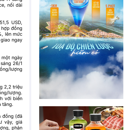
e, nối dài
 51,5 USD,
, hợp đồng
%, lên mức
 giao ngay
u một ngày
 sáng 26/1
đồng/lượng
 2,2 triệu
ồng/lượng.
h với biến
a tăng.
n đồng (đã
ư vậy, giá
ượng, phản