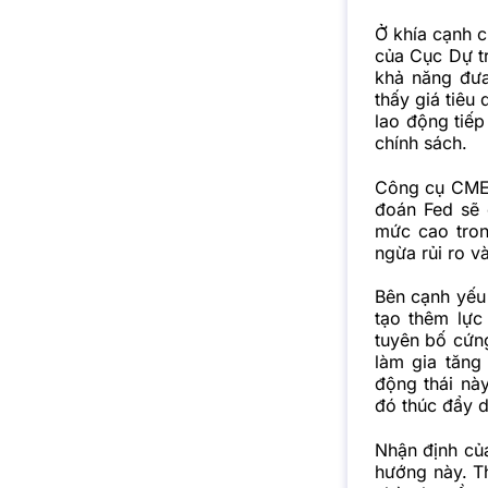
Ở khía cạnh c
của Cục Dự tr
khả năng đưa
thấy giá tiêu
lao động tiếp
chính sách.
Công cụ CME 
đoán Fed sẽ c
mức cao tron
ngừa rủi ro và
Bên cạnh yếu 
tạo thêm lực
tuyên bố cứn
làm gia tăng
động thái nà
đó thúc đẩy d
Nhận định của
hướng này. T