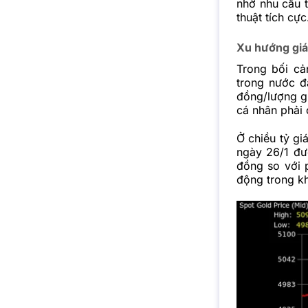
nhờ nhu cầu t
thuật tích cực
Xu hướng giá
Trong bối cả
trong nước đ
đồng/lượng gi
cá nhân phải 
Ở chiều tỷ gi
ngày 26/1 đ
đồng so với 
động trong k