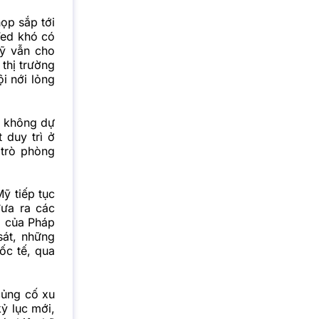
họp sắp tới
Fed khó có
Mỹ vẫn cho
 thị trường
i nới lỏng
g không dự
 duy trì ở
 trò phòng
ỹ tiếp tục
ưa ra các
m của Pháp
sát, những
ốc tế, qua
củng cố xu
ỷ lục mới,