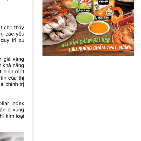
t cho thấy
h, các yếu
duy trì xu
h giá vàng
ừ khả năng
t hiện một
in của thị
a chính trị
llar Index
ẫn ở vùng
i kim loại