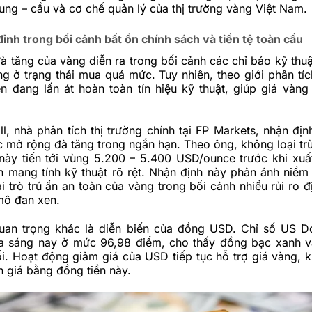
ung – cầu và cơ chế quản lý của thị trường vàng Việt Nam.
đỉnh trong bối cảnh bất ổn chính sách và tiền tệ toàn cầu
à tăng của vàng diễn ra trong bối cảnh các chỉ báo kỹ thuậ
ng ở trạng thái mua quá mức. Tuy nhiên, theo giới phân tíc
n đang lấn át hoàn toàn tín hiệu kỹ thuật, giúp giá vàng 
l, nhà phân tích thị trường chính tại FP Markets, nhận địn
ục mở rộng đà tăng trong ngắn hạn. Theo ông, không loại tr
 này tiến tới vùng 5.200 – 5.400 USD/ounce trước khi xuấ
h mang tính kỹ thuật rõ rệt. Nhận định này phản ánh niềm t
i trò trú ẩn an toàn của vàng trong bối cảnh nhiều rủi ro đị
 mô đan xen.
uan trọng khác là diễn biến của đồng USD. Chỉ số US Do
 sáng nay ở mức 96,98 điểm, cho thấy đồng bạc xanh v
i. Hoạt động giảm giá của USD tiếp tục hỗ trợ giá vàng, kh
 giá bằng đồng tiền này.