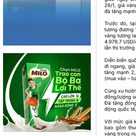
26/1, giá và
đà tăng mạnh 
Trước đó, tạ
tương đương 
vàng tương l
4.979,7 USD/o
lẫn thị trườn
Diễn biến qu
đi ngang, gi
tăng mạnh 2,
(mua vào – bá
Cùng xu hướn
đồng/lượng so
Đà tăng đồng
động quốc tế,
Với mức giá 
bao gồm thuế
vàng trong n