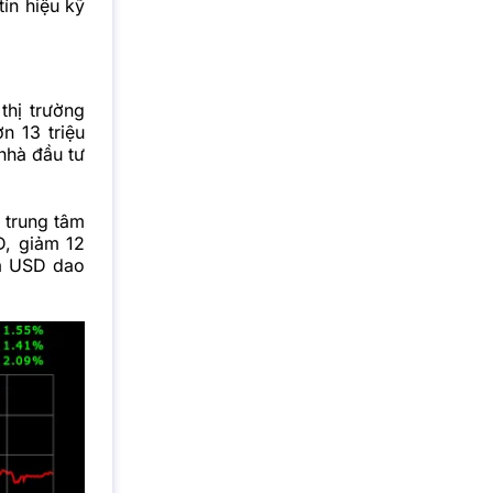
ín hiệu kỹ
thị trường
n 13 triệu
 nhà đầu tư
á trung tâm
, giảm 12
iá USD dao