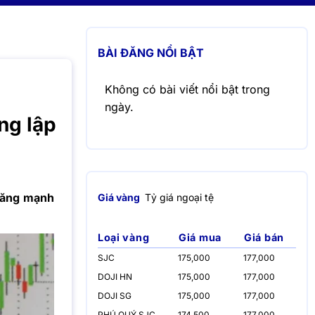
BÀI ĐĂNG NỔI BẬT
Không có bài viết nổi bật trong
ngày.
ng lập
tăng mạnh
Giá vàng
Tỷ giá ngoại tệ
Loại vàng
Giá mua
Giá bán
SJC
175,000
177,000
DOJI HN
175,000
177,000
DOJI SG
175,000
177,000
PHÚ QUÝ SJC
174,500
177,000