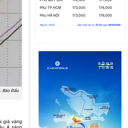
PNJ TP.HCM
173,000
176,000
PNJ HÀ NỘI
173,000
176,000
Nguồn: VDSC
Cập nhật vào lúc
13:33
ngày
26/01/2026
: Báo Đầu
i giá vàng
âu Á sáng