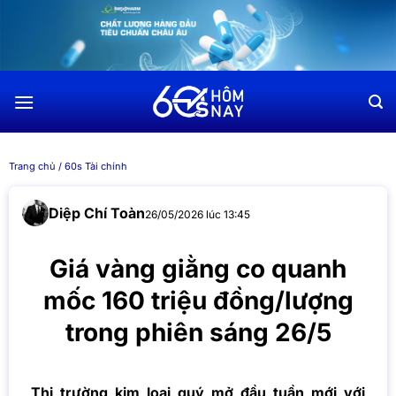
Chuyển
đến
nội
dung
Trang chủ
/
60s Tài chính
Diệp Chí Toàn
26/05/2026 lúc 13:45
Giá vàng giằng co quanh
mốc 160 triệu đồng/lượng
trong phiên sáng 26/5
Thị trường kim loại quý mở đầu tuần mới với