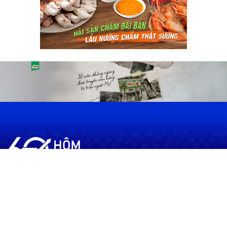
60shomnay.vn là trang mạng xã hội
chia sẻ thông tin hữu ích về xu hướng
tài chính, kinh doanh
Thông Tin