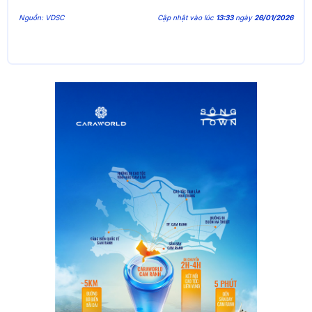
Nguồn: VDSC
Cập nhật vào lúc
13:33
ngày
26/01/2026