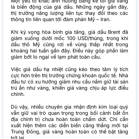
Một yếu tố khác ảnh hưởng đáng kể tới giá vàng
là biến động của giá dầu. Những ngày gần đây,
thị trường năng lượng liên tục thay đổi theo các
thông tin liên quan tới đàm phán Mỹ – Iran.
Khi kỳ vọng hòa bình gia tăng, giá dầu Brent đã
giảm xuống dưới mốc 100 USD/thùng, trong khi
dầu thô Mỹ cũng rơi về vùng thấp nhất trong
khoảng hai tuần gần đây. Điều này góp phần làm
giảm bớt lo ngại về lạm phát toàn cầu.
Việc giá dầu hạ nhiệt cũng kéo theo tâm lý tích
cực hơn trên thị trường chứng khoán quốc tế. Nhà
đầu tư có xu hướng giảm nhu cầu nắm giữ tài sản
trú ẩn như vàng, khiến giá vàng chịu áp lực điều
chỉnh.
Dù vậy, nhiều chuyên gia nhận định kim loại quý
vẫn giữ vai trò quan trọng trong bối cảnh bất ổn
địa chính trị chưa hoàn toàn chấm dứt. Chỉ cần
xuất hiện thêm các diễn biến căng thẳng mới tại
Trung Đông, giá vàng hoàn toàn có thể bật tăng
trở lại.