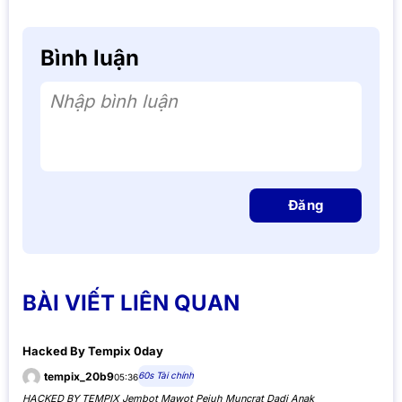
Bình luận
Nhập bình luận
Đăng
BÀI VIẾT LIÊN QUAN
Hacked By Tempix 0day
60s Tài chính
tempix_20b9
05:36
HACKED BY TEMPIX Jembot Mawot Pejuh Muncrat Dadi Anak