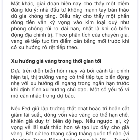
Mặt khác, giai đoạn hiện nay cho thấy một điểm
đáng lưu ý: nhà đầu tư không mạnh tay bán tháo
dù giá không tăng. Điều này cho thấy một phần
dòng tiền vẫn kỳ vọng vào kim loại quý như
phòng chống rủi ro dài hạn, nhất là khi có biến
động địa chính trị. Theo phân tích của chuyên gia,
vàng sẽ tiếp tục tìm điểm cân bằng mới trước khi
có xu hướng rõ rệt tiếp theo.
Xu hướng giá vàng trong thời gian tới
Dựa trên diễn biến hôm nay và bối cảnh tài chính
hiện tại, thị trường vàng có thể tiếp tục biến động
nhẹ với xu hướng đi ngang trong ngắn hạn trước
khi định hình xu hướng chủ đạo. Một số yếu tố vĩ
mô cân nhắc trong dự báo.
Nếu Fed giữ lập trường thắt chặt hoặc trì hoãn cắt
giảm lãi suất, dòng vốn vào vàng có thể hạn chế,
khiến giá duy trì biên độ hẹp. Nếu ngược lại, kỳ
vọng về lãi suất thấp hơn sẽ tạo lực đẩy cho giá
vàng.
Bất cứ leo thang căng thẳng quốc tế nào (ví
dụ vùng Trung Đông hoặc quan hệ Mỹ – Trung)