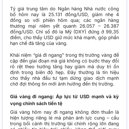
Tỷ giá trung tâm do Ngân hàng Nhà nước công
bố hôm nay là 25.131 đồng/USD, giảm nhẹ 4
đồng so với phiên hôm qua; các ngân hàng
thương mại niêm yết quanh 26.057 – 26.387
đồng/USD. Chỉ số đô la Mỹ (DXY) đứng ở 99,35
điểm, cho thấy USD giữ mức khá mạnh, góp phần
hạn chế đà tăng của vàng.
Khái niệm “giá đi ngang” trong thị trường vàng đề
cập đến giai đoạn mà giá không có bước thay đổi
rõ rệt theo hướng tăng hay giảm mà duy trì ổn
định trong biên độ hẹp. Đây thường là tín hiệu
cho thấy nhà đầu tư tạm dừng giao dịch mạnh
chờ đợi thông tin mới ảnh hưởng đến thị trường.
Giá vàng đi ngang: Áp lực từ USD mạnh và kỳ
vọng chính sách tiền tệ
Giá vàng hôm nay đi ngang không đơn thuần là
hiện tượng riêng lẻ mà phản ánh lực cung – cầu
trong bối cảnh thị trường tài chính rộng lớn đang