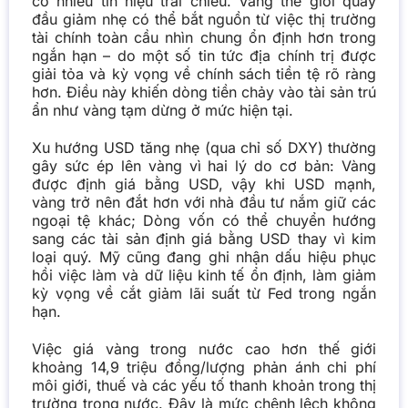
có nhiều tín hiệu trái chiều. Vàng thế giới quay
đầu giảm nhẹ có thể bắt nguồn từ việc thị trường
tài chính toàn cầu nhìn chung ổn định hơn trong
ngắn hạn – do một số tin tức địa chính trị được
giải tỏa và kỳ vọng về chính sách tiền tệ rõ ràng
hơn. Điều này khiến dòng tiền chảy vào tài sản trú
ẩn như vàng tạm dừng ở mức hiện tại.
Xu hướng USD tăng nhẹ (qua chỉ số DXY) thường
gây sức ép lên vàng vì hai lý do cơ bản:
Vàng
được định giá bằng USD, vậy khi USD mạnh,
vàng trở nên đắt hơn với nhà đầu tư nắm giữ các
ngoại tệ khác;
Dòng vốn có thể chuyển hướng
sang các tài sản định giá bằng USD thay vì kim
loại quý. Mỹ cũng đang ghi nhận dấu hiệu phục
hồi việc làm và dữ liệu kinh tế ổn định, làm giảm
kỳ vọng về cắt giảm lãi suất từ Fed trong ngắn
hạn.
Việc giá vàng trong nước cao hơn thế giới
khoảng 14,9 triệu đồng/lượng phản ánh chi phí
môi giới, thuế và các yếu tố thanh khoản trong thị
trường trong nước. Đây là mức chênh lệch không