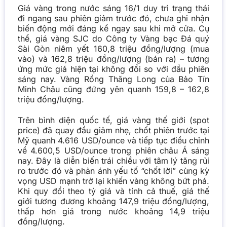
Giá vàng trong nước sáng 16/1 duy trì trạng thái
đi ngang sau phiên giảm trước đó, chưa ghi nhận
biến động mới đáng kể ngay sau khi mở cửa. Cụ
thể, giá vàng SJC do Công ty Vàng bạc Đá quý
Sài Gòn niêm yết 160,8 triệu đồng/lượng (mua
vào) và 162,8 triệu đồng/lượng (bán ra) – tương
ứng mức giá hiện tại không đổi so với đầu phiên
sáng nay. Vàng Rồng Thăng Long của Bảo Tín
Minh Châu cũng đứng yên quanh 159,8 – 162,8
triệu đồng/lượng.
Trên bình diện quốc tế, giá vàng thế giới (spot
price) đã quay đầu giảm nhẹ, chốt phiên trước tại
Mỹ quanh 4.616 USD/ounce và tiếp tục điều chỉnh
về 4.600,5 USD/ounce trong phiên châu Á sáng
nay. Đây là diễn biến trái chiều với tâm lý tăng rủi
ro trước đó và phản ánh yếu tố “chốt lời” cùng kỳ
vọng USD mạnh trở lại khiến vàng không bứt phá.
Khi quy đổi theo tỷ giá và tính cả thuế, giá thế
giới tương đương khoảng 147,9 triệu đồng/lượng,
thấp hơn giá trong nước khoảng 14,9 triệu
đồng/lượng.