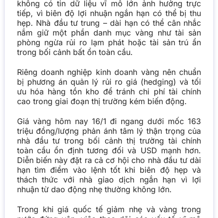
không có tin dữ liệu vĩ mô lớn ảnh hưởng trực
tiếp, vì biên độ lợi nhuận ngắn hạn có thể bị thu
hẹp. Nhà đầu tư trung – dài hạn có thể cân nhắc
nắm giữ một phần danh mục vàng như tài sản
phòng ngừa rủi ro lạm phát hoặc tài sản trú ẩn
trong bối cảnh bất ổn toàn cầu.
Riêng doanh nghiệp kinh doanh vàng nên chuẩn
bị phương án quản lý rủi ro giá (hedging) và tối
ưu hóa hàng tồn kho để tránh chi phí tài chính
cao trong giai đoạn thị trường kém biến động.
Giá vàng hôm nay 16/1 đi ngang dưới mốc 163
triệu đồng/lượng phản ánh tâm lý thận trọng của
nhà đầu tư trong bối cảnh thị trường tài chính
toàn cầu ổn định tương đối và USD mạnh hơn.
Diễn biến này đặt ra cả cơ hội
cho nhà đầu tư
dài
hạn tìm điểm vào lệnh tốt khi biên độ hẹp
và
thách thức
với nhà giao dịch ngắn hạn vì lợi
nhuận từ dao động nhẹ thường không lớn.
Trong khi giá quốc tế giảm nhẹ và vàng trong