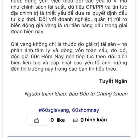
nước đứng yên, việc theo dõi các yếu tố vĩ mô
như chính sách lãi suất, dữ liệu CPI/PPI và tin tức
địa chính trị là thiết yếu để đưa ra quyết định đầu
tư kịp thời. Đối với doanh nghiệp, quản trị rủi ro
biến động giá vàng là ưu tiên hàng đầu trong giai
đoạn hiện nay.
Giá vàng
không chỉ là thước đo giá trị tài sản – nó
phản ánh tâm lý và dòng vốn toàn cầu; do đó,
độc giả 60s Hôm Nay nên tiếp tục theo dõi diễn
biến liên tục và cập nhật các yếu tố ảnh hưởng
đến thị trường này trong các bản tin tiếp theo.
Tuyết Ngân
Nguồn tham khảo:
Báo Đầu tư Chứng khoán
#60sgiavang
,
60shomnay
bình luận
0
0