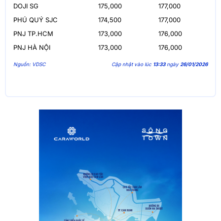
DOJI SG
175,000
177,000
PHÚ QUÝ SJC
174,500
177,000
PNJ TP.HCM
173,000
176,000
PNJ HÀ NỘI
173,000
176,000
Nguồn: VDSC
Cập nhật vào lúc
13:33
ngày
26/01/2026