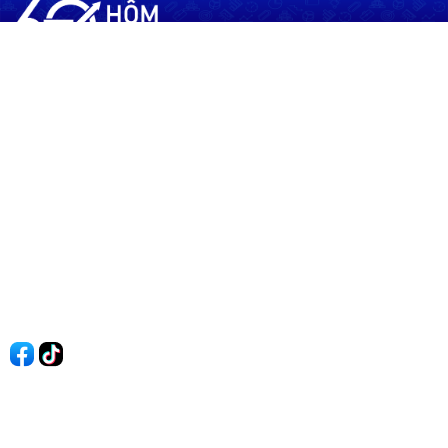
60shomnay.vn là trang mạng xã hội
chia sẻ thông tin hữu ích về xu hướng
tài chính, kinh doanh
Thông Tin
Điều khoản sử dụng
Quy Định Viết Bài
Liên hệ
Quảng cáo
60s Tài chính
60s Kinh doanh