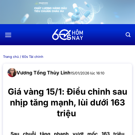
Chuyển
đến
nội
dung
Trang chủ
/
60s Tài chính
Vương Tống Thùy Linh
15/01/2026 lúc 16:10
Giá vàng 15/1: Điều chỉnh sau
nhịp tăng mạnh, lùi dưới 163
triệu
Sau chuỗi tăng nhanh vượt mốc 163 triệu