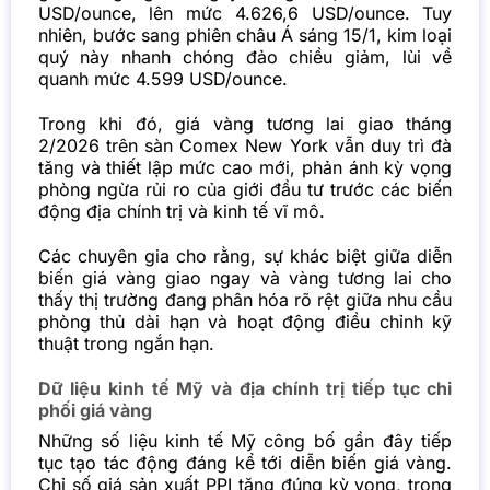
USD/ounce, lên mức 4.626,6 USD/ounce. Tuy
nhiên, bước sang phiên châu Á sáng 15/1, kim loại
quý này nhanh chóng đảo chiều giảm, lùi về
quanh mức 4.599 USD/ounce.
Trong khi đó, giá vàng tương lai giao tháng
2/2026 trên sàn Comex New York vẫn duy trì đà
tăng và thiết lập mức cao mới, phản ánh kỳ vọng
phòng ngừa rủi ro của giới đầu tư trước các biến
động địa chính trị và kinh tế vĩ mô.
Các chuyên gia cho rằng, sự khác biệt giữa diễn
biến giá vàng giao ngay và vàng tương lai cho
thấy thị trường đang phân hóa rõ rệt giữa nhu cầu
phòng thủ dài hạn và hoạt động điều chỉnh kỹ
thuật trong ngắn hạn.
Dữ liệu kinh tế Mỹ và địa chính trị tiếp tục chi
phối giá vàng
Những số liệu kinh tế Mỹ công bố gần đây tiếp
tục tạo tác động đáng kể tới diễn biến giá vàng.
Chỉ số giá sản xuất PPI tăng đúng kỳ vọng, trong