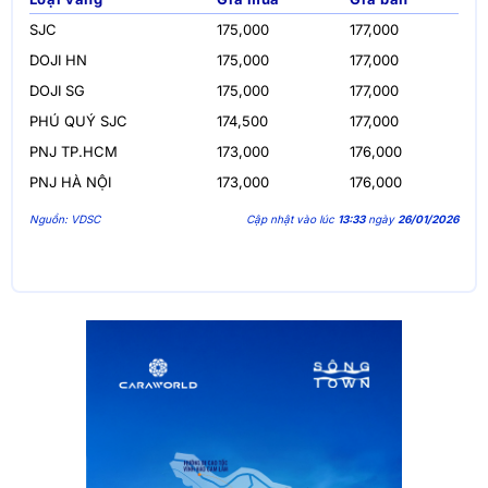
SJC
175,000
177,000
DOJI HN
175,000
177,000
DOJI SG
175,000
177,000
PHÚ QUÝ SJC
174,500
177,000
PNJ TP.HCM
173,000
176,000
PNJ HÀ NỘI
173,000
176,000
Nguồn: VDSC
Cập nhật vào lúc
13:33
ngày
26/01/2026