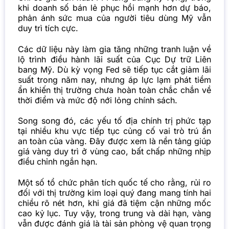
khi doanh số bán lẻ phục hồi mạnh hơn dự báo,
phản ánh sức mua của người tiêu dùng Mỹ vẫn
duy trì tích cực.
Các dữ liệu này làm gia tăng những tranh luận về
lộ trình điều hành lãi suất của Cục Dự trữ Liên
bang Mỹ. Dù kỳ vọng Fed sẽ tiếp tục cắt giảm lãi
suất trong năm nay, nhưng áp lực lạm phát tiềm
ẩn khiến thị trường chưa hoàn toàn chắc chắn về
thời điểm và mức độ nới lỏng chính sách.
Song song đó, các yếu tố địa chính trị phức tạp
tại nhiều khu vực tiếp tục củng cố vai trò trú ẩn
an toàn của vàng. Đây được xem là nền tảng giúp
giá vàng duy trì ở vùng cao, bất chấp những nhịp
điều chỉnh ngắn hạn.
Một số tổ chức phân tích quốc tế cho rằng, rủi ro
đối với thị trường kim loại quý đang mang tính hai
chiều rõ nét hơn, khi giá đã tiệm cận những mốc
cao kỷ lục. Tuy vậy, trong trung và dài hạn, vàng
vẫn được đánh giá là tài sản phòng vệ quan trọng