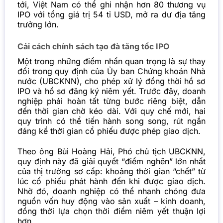
tới, Việt Nam có thể ghi nhận hơn 80 thương vụ
IPO với tổng giá trị 54 tỉ USD, mở ra dư địa tăng
trưởng lớn.
Cải cách chính sách tạo đà tăng tốc IPO
Một trong những điểm nhấn quan trọng là sự thay
đổi trong quy định của Ủy ban Chứng khoán Nhà
nước (UBCKNN), cho phép xử lý đồng thời hồ sơ
IPO và hồ sơ đăng ký niêm yết. Trước đây, doanh
nghiệp phải hoàn tất từng bước riêng biệt, dẫn
đến thời gian chờ kéo dài. Với quy chế mới, hai
quy trình có thể tiến hành song song, rút ngắn
đáng kể thời gian cổ phiếu được phép giao dịch.
Theo ông Bùi Hoàng Hải, Phó chủ tịch UBCKNN,
quy định này đã giải quyết “điểm nghẽn” lớn nhất
của thị trường sơ cấp: khoảng thời gian “chết” từ
lúc cổ phiếu phát hành đến khi được giao dịch.
Nhờ đó, doanh nghiệp có thể nhanh chóng đưa
nguồn vốn huy động vào sản xuất – kinh doanh,
đồng thời lựa chọn thời điểm niêm yết thuận lợi
hơn.