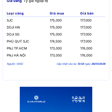
Giá vàng
Tỷ giá ngoại tệ
Loại vàng
Giá mua
Giá bán
SJC
175,000
177,000
DOJI HN
175,000
177,000
DOJI SG
175,000
177,000
PHÚ QUÝ SJC
174,500
177,000
PNJ TP.HCM
173,000
176,000
PNJ HÀ NỘI
173,000
176,000
Nguồn: VDSC
Cập nhật vào lúc
13:33
ngày
26/01/2026