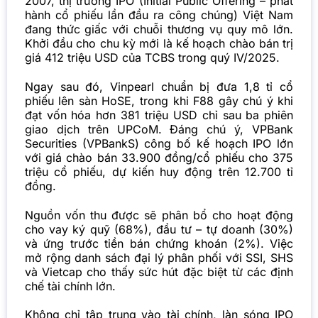
2007, thị trường IPO (Initial Public Offering – phát
hành cổ phiếu lần đầu ra công chúng) Việt Nam
đang thức giấc với chuỗi thương vụ quy mô lớn.
Khởi đầu cho chu kỳ mới là kế hoạch chào bán trị
giá 412 triệu USD của TCBS trong quý IV/2025.
Ngay sau đó, Vinpearl chuẩn bị đưa 1,8 tỉ cổ
phiếu lên sàn HoSE, trong khi F88 gây chú ý khi
đạt vốn hóa hơn 381 triệu USD chỉ sau ba phiên
giao dịch trên UPCoM. Đáng chú ý, VPBank
Securities (VPBankS) công bố kế hoạch IPO lớn
với giá chào bán 33.900 đồng/cổ phiếu cho 375
triệu cổ phiếu, dự kiến huy động trên 12.700 tỉ
đồng.
Nguồn vốn thu được sẽ phân bổ cho hoạt động
cho vay ký quỹ (68%), đầu tư – tự doanh (30%)
và ứng trước tiền bán chứng khoán (2%). Việc
mở rộng danh sách đại lý phân phối với SSI, SHS
và Vietcap cho thấy sức hút đặc biệt từ các định
chế tài chính lớn.
Không chỉ tập trung vào tài chính, làn sóng IPO