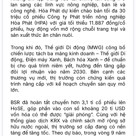
lan sang các lĩnh vực nông nghiệp, bán lẻ và
công nghệ. Hòa Phát dự kiến chào bán tối đa 30
triệu cổ phiếu Công ty Phát triển nông nghiệp
Hòa Phát (HPA) với giá tối thiểu 11.887 đồng/cổ
phiếu, huy động vốn mở rộng chuỗi trang trại và
sản xuất thức ăn chăn nuôi.
Trong khi đó, Thế giới Di động (MWG) công bố
chiến lược tách ba mảng kinh doanh – Thế giới Di
động, Điện máy Xanh, Bách hóa Xanh – để chuẩn
bị cho quá trình niêm yết, hướng đến tăng gấp
đôi lợi nhuận vào năm 2030. Bên cạnh các
thương vụ mới, thị trường còn chứng kiến quá
trình nâng cấp với kế hoạch chuyển sàn quy mô
lớn.
BSR đã hoàn tất chuyển hơn 3,1 tỉ cổ phiếu lên
HoSE, góp phần vào con số khoảng 20 tỉ USD
vốn hóa có thể được “giải phóng”. Cùng với hệ
thống giao dịch KRX và chính sách mở rộng sở
hữu nước ngoài, thị trường sơ cấp đang có nền
tảng để tăng tốc. Theo dự báo, trong vòng 9 năm