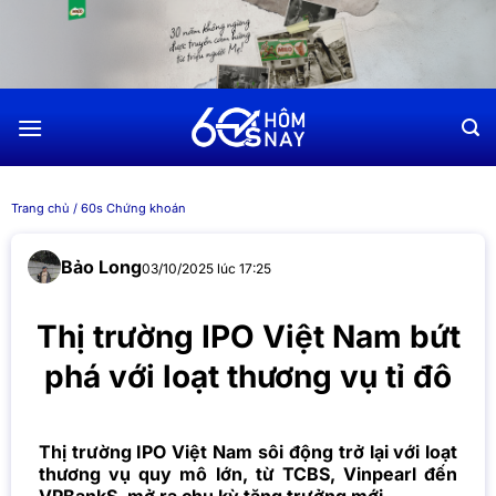
Chuyển
đến
nội
dung
Trang chủ
/
60s Chứng khoán
Bảo Long
03/10/2025 lúc 17:25
Thị trường IPO Việt Nam bứt
phá với loạt thương vụ tỉ đô
Thị trường IPO Việt Nam sôi động trở lại với loạt
thương vụ quy mô lớn, từ TCBS, Vinpearl đến