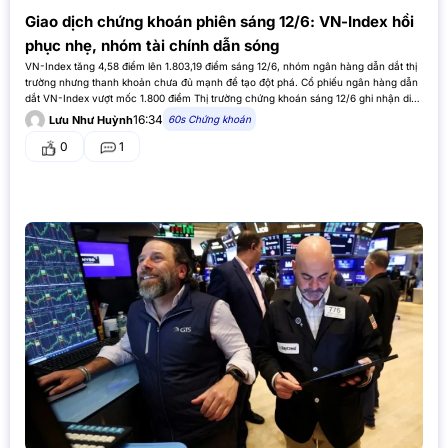
Giao dịch chứng khoán phiên sáng 12/6: VN-Index hồi
phục nhẹ, nhóm tài chính dẫn sóng
VN-Index tăng 4,58 điểm lên 1.803,19 điểm sáng 12/6, nhóm ngân hàng dẫn dắt thị
trường nhưng thanh khoản chưa đủ mạnh để tạo đột phá. Cổ phiếu ngân hàng dẫn
dắt VN-Index vượt mốc 1.800 điểm Thị trường chứng khoán sáng 12/6 ghi nhận diễn
biến tích cực hơn…
16:34
60s Chứng khoán
Lưu Như Huỳnh
0
1