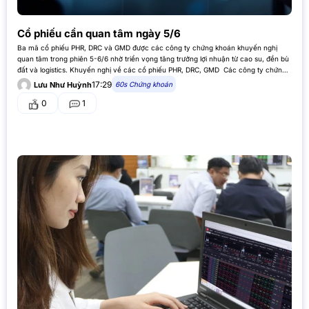
Cổ phiếu cần quan tâm ngày 5/6
Ba mã cổ phiếu PHR, DRC và GMD được các công ty chứng khoán khuyến nghị
quan tâm trong phiên 5-6/6 nhờ triển vọng tăng trưởng lợi nhuận từ cao su, đền bù
đất và logistics. Khuyến nghị về các cổ phiếu PHR, DRC, GMD Các công ty chứng
khoán…
17:29
60s Chứng khoán
Lưu Như Huỳnh
0
1