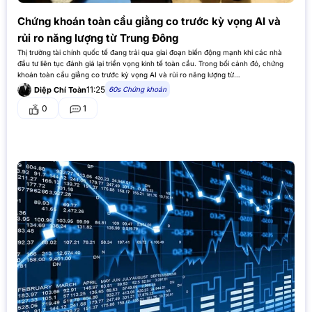
Chứng khoán toàn cầu giằng co trước kỳ vọng AI và
rủi ro năng lượng từ Trung Đông
Thị trường tài chính quốc tế đang trải qua giai đoạn biến động mạnh khi các nhà
đầu tư liên tục đánh giá lại triển vọng kinh tế toàn cầu. Trong bối cảnh đó, chứng
khoán toàn cầu giằng co trước kỳ vọng AI và rủi ro năng lượng từ…
11:25
60s Chứng khoán
Diệp Chí Toàn
0
1