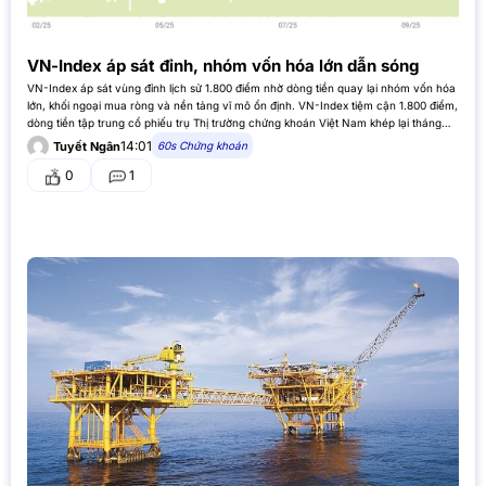
VN-Index áp sát đỉnh, nhóm vốn hóa lớn dẫn sóng
VN-Index áp sát vùng đỉnh lịch sử 1.800 điểm nhờ dòng tiền quay lại nhóm vốn hóa
lớn, khối ngoại mua ròng và nền tảng vĩ mô ổn định. VN-Index tiệm cận 1.800 điểm,
dòng tiền tập trung cổ phiếu trụ Thị trường chứng khoán Việt Nam khép lại tháng…
14:01
60s Chứng khoán
Tuyết Ngân
0
1