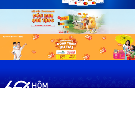
60shomnay.vn là trang mạng xã hội
chia sẻ thông tin hữu ích về xu hướng
tài chính, kinh doanh
Thông Tin