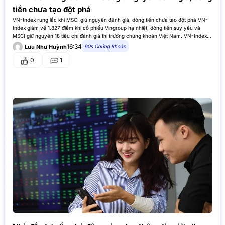
tiền chưa tạo đột phá
VN-Index rung lắc khi MSCI giữ nguyên đánh giá, dòng tiền chưa tạo đột phá VN-
Index giảm về 1.827 điểm khi cổ phiếu Vingroup hạ nhiệt, dòng tiền suy yếu và
MSCI giữ nguyên 18 tiêu chí đánh giá thị trường chứng khoán Việt Nam. VN-Index
giảm nhẹ khi cổ…
16:34
60s Chứng khoán
Lưu Như Huỳnh
0
1