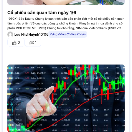
Cổ phiếu cần quan tâm ngày 1/6
(ĐTCK) Báo Đầu tư Chứng khoán trích báo cáo phân tích một số cổ phiếu cần quan
tâm trước phiên 1/6 của các công ty chứng khoán. Khuyến nghị mua dành cho cổ
phiếu VCB CTCK MB (MBS) Chúng tôi cho rằng, NIM của Vietcombank (HSX: VCB)
kỳ vọng phục…
10:06
Cộng Đồng Chứng Khoán
Lưu Như Huỳnh
0
1