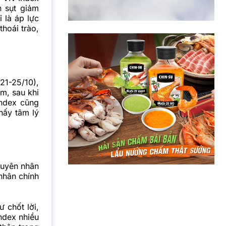
n sụt giảm
 là áp lực
thoái trào,
21-25/10),
m, sau khi
ndex cũng
hấy tâm lý
guyên nhân
nhân chính
 chốt lời,
Index nhiều