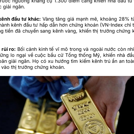
 trước ngưỡng kháng cự 1.300 điểm càng khiến nhà đầu tư 
c giải ngân.
kênh đầu tư khác:
Vàng tăng giá mạnh mẽ, khoảng 28% t
thành kênh đầu tư hấp dẫn hơn chứng khoán (VN-Index chỉ 
g tiền đã chuyển sang kênh vàng, khiến thị trường chứng
 rủi ro:
Bối cảnh kinh tế vĩ mô trong và ngoài nước còn nhi
hững lo ngại về cuộc bầu cử Tổng thống Mỹ, khiến nhà đầu
 hoãn giải ngân. Họ có xu hướng tìm kiếm kênh trú ẩn an to
 vào thị trường chứng khoán.