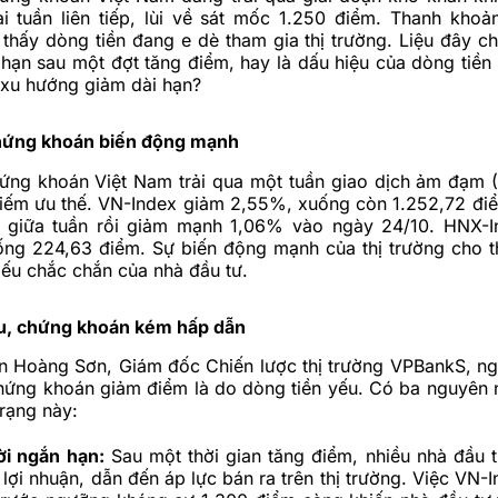
i tuần liên tiếp, lùi về sát mốc 1.250 điểm. Thanh khoả
thấy dòng tiền đang e dè tham gia thị trường. Liệu đây chỉ
 hạn sau một đợt tăng điểm, hay là dấu hiệu của dòng tiền 
 xu hướng giảm dài hạn?
hứng khoán biến động mạnh
hứng khoán Việt Nam trải qua một tuần giao dịch ảm đạm (
hiếm ưu thế. VN-Index giảm 2,55%, xuống còn 1.252,72 điể
 giữa tuần rồi giảm mạnh 1,06% vào ngày 24/10. HNX-I
ng 224,63 điểm. Sự biến động mạnh của thị trường cho t
hiếu chắc chắn của nhà đầu tư.
u, chứng khoán kém hấp dẫn
n Hoàng Sơn, Giám đốc Chiến lược thị trường VPBankS, n
chứng khoán giảm điểm là do dòng tiền yếu. Có ba nguyên 
trạng này:
ời ngắn hạn:
Sau một thời gian tăng điểm, nhiều nhà đầu tư
 lợi nhuận, dẫn đến áp lực bán ra trên thị trường. Việc VN-