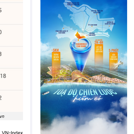
vn
i VN-Index