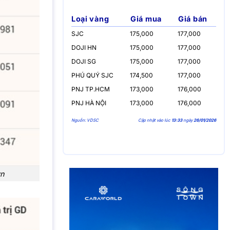
Loại vàng
Giá mua
Giá bán
SJC
175,000
177,000
DOJI HN
175,000
177,000
DOJI SG
175,000
177,000
PHÚ QUÝ SJC
174,500
177,000
PNJ TP.HCM
173,000
176,000
PNJ HÀ NỘI
173,000
176,000
Nguồn: VDSC
Cập nhật vào lúc
13:33
ngày
26/01/2026
vn