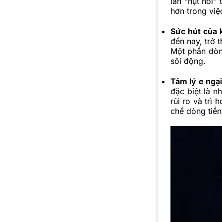
lần “hụt hơi”
hơn trong việ
Sức hút của 
đến nay, trở 
Một phần dòn
sôi động.
Tâm lý e ngại
đặc biệt là n
rủi ro và trì
chế dòng tiền