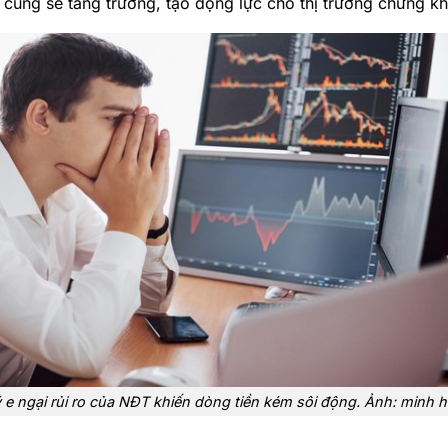
cũng sẽ tăng trưởng, tạo động lực cho thị trường chứng k
 e ngại rủi ro của NĐT khiến dòng tiền kém sôi động. Ảnh: minh 