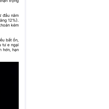
thận trọng
ừ đầu năm
tăng 12%).
 khoán kém
ều bất ổn,
 tư e ngại
àn hơn, hạn