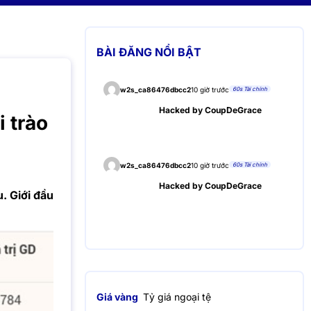
BÀI ĐĂNG NỔI BẬT
60s Tài chính
w2s_ca86476dbcc2
10 giờ trước
Hacked by CoupDeGrace
 trào
60s Tài chính
w2s_ca86476dbcc2
10 giờ trước
Hacked by CoupDeGrace
. Giới đầu
Giá vàng
Tỷ giá ngoại tệ