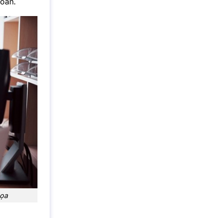
hoán.
họa