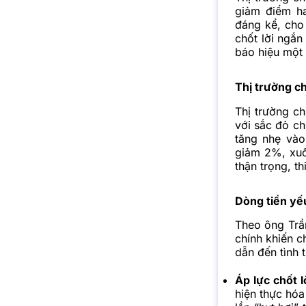
giảm điểm ha
đáng kể, cho 
chốt lời ngắn
báo hiệu một
Thị trường c
Thị trường c
với sắc đỏ c
tăng nhẹ vào
giảm 2%, xuố
thận trọng, t
Dòng tiền yế
Theo ông Trầ
chính khiến 
dẫn đến tình 
Áp lực chốt l
hiện thực hóa