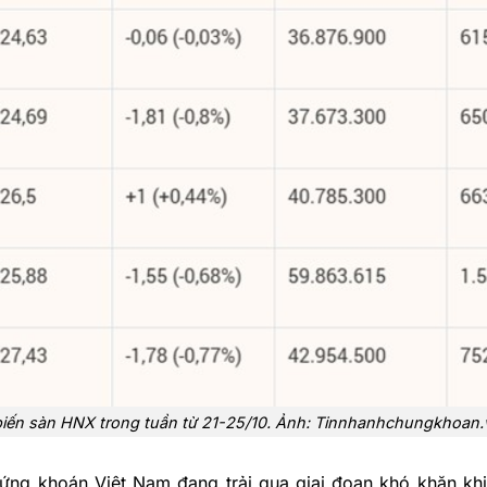
biến sàn HNX trong tuần từ 21-25/10. Ảnh: Tinnhanhchungkhoan.
hứng khoán Việt Nam đang trải qua giai đoạn khó khăn kh