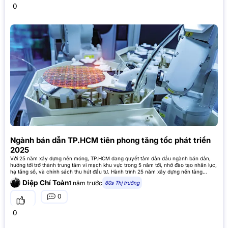
0
Ngành bán dẫn TP.HCM tiên phong tăng tốc phát triển
2025
Với 25 năm xây dựng nền móng, TP.HCM đang quyết tâm dẫn đầu ngành bán dẫn,
hướng tới trở thành trung tâm vi mạch khu vực trong 5 năm tới, nhờ đào tạo nhân lực,
hạ tầng số, và chính sách thu hút đầu tư. Hành trình 25 năm xây dựng nền tảng
TP.HCM đã
Diệp Chí Toàn
1 năm trước
60s Thị trường
0
0