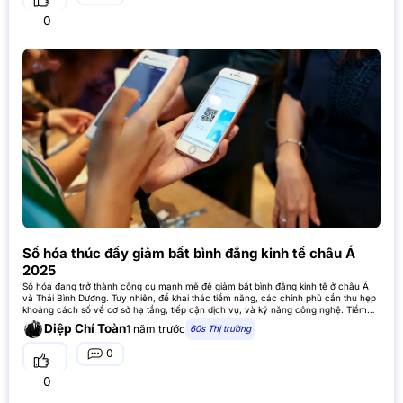
0
Số hóa thúc đẩy giảm bất bình đẳng kinh tế châu Á
2025
Số hóa đang trở thành công cụ mạnh mẽ để giảm bất bình đẳng kinh tế ở châu Á
và Thái Bình Dương. Tuy nhiên, để khai thác tiềm năng, các chính phủ cần thu hẹp
khoảng cách số về cơ sở hạ tầng, tiếp cận dịch vụ, và kỹ năng công nghệ. Tiềm
năng
Diệp Chí Toàn
1 năm trước
60s Thị trường
0
0