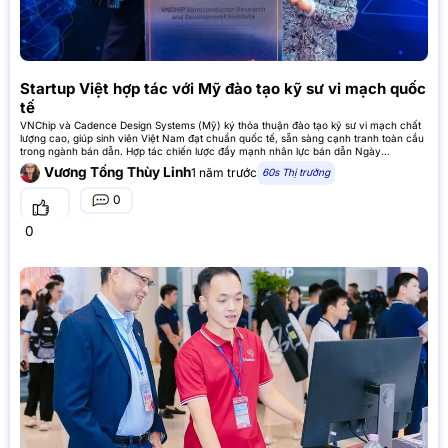
Startup Việt hợp tác với Mỹ đào tạo kỹ sư vi mạch quốc
tế
VNChip và Cadence Design Systems (Mỹ) ký thỏa thuận đào tạo kỹ sư vi mạch chất
lượng cao, giúp sinh viên Việt Nam đạt chuẩn quốc tế, sẵn sàng cạnh tranh toàn cầu
trong ngành bán dẫn. Hợp tác chiến lược đẩy mạnh nhân lực bán dẫn Ngày
24/04/2025, tại TP.HCM, Viện Nghiên cứu và
Vương Tống Thùy Linh
1 năm trước
60s Thị trường
0
0