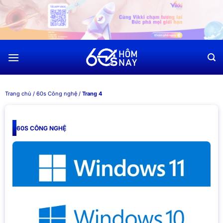
Chuyển
đến
nội
dung
Trang chủ
/
60s Công nghệ
/
Trang 4
60S CÔNG NGHỆ