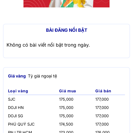
BÀI ĐĂNG NỔI BẬT
Không có bài viết nổi bật trong ngày.
Giá vàng
Tỷ giá ngoại tệ
Loại vàng
Giá mua
Giá bán
SJC
175,000
177,000
DOJI HN
175,000
177,000
DOJI SG
175,000
177,000
PHÚ QUÝ SJC
174,500
177,000
PNJ TP.HCM
173,000
176,000