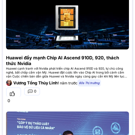
Huawei đẩy mạnh Chip AI Ascend 910D, 920, thách
thức Nvidia
Huawei cạnh tranh với Nvidia phát triển chip AI Ascend 910D và 920, tự chủ công
nghệ, bất chấp cấm vận Mỹ. Huawei đặt cược lớn vào Chip AI trong bối cảnh cấm
vận Cuộc chiến bán dẫn giữa Huawei và Nvidia ngày càng gay cấn khi Mỹ liên tục
siết chặt các lệnh cấm
Vương Tống Thùy Linh
1 năm trước
60s Thị trường
0
0