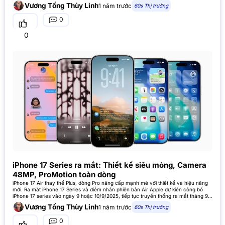
smartphone, một trắng và một đen, nghi
Vương Tống Thùy Linh
1 năm trước
60s Thị trường
0
0
iPhone 17 Series ra mắt: Thiết kế siêu mỏng, Camera
48MP, ProMotion toàn dòng
iPhone 17 Air thay thế Plus, dòng Pro nâng cấp mạnh mẽ với thiết kế và hiệu năng
mới. Ra mắt iPhone 17 Series và điểm nhấn phiên bản Air Apple dự kiến công bố
iPhone 17 series vào ngày 9 hoặc 10/9/2025, tiếp tục truyền thống ra mắt tháng 9.
Dòng sản phẩm gồm
Vương Tống Thùy Linh
1 năm trước
60s Thị trường
0