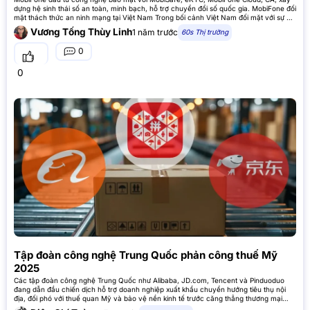
dựng hệ sinh thái số an toàn, minh bạch, hỗ trợ chuyển đổi số quốc gia. MobiFone đối
mặt thách thức an ninh mạng tại Việt Nam Trong bối cảnh Việt Nam đối mặt với sự gia
tăng các mối đe
Vương Tống Thùy Linh
1 năm trước
60s Thị trường
0
0
Tập đoàn công nghệ Trung Quốc phản công thuế Mỹ
2025
Các tập đoàn công nghệ Trung Quốc như Alibaba, JD.com, Tencent và Pinduoduo
đang dẫn đầu chiến dịch hỗ trợ doanh nghiệp xuất khẩu chuyển hướng tiêu thụ nội
địa, đối phó với thuế quan Mỹ và bảo vệ nền kinh tế trước căng thẳng thương mại
năm 2025. Sáng kiến tỷ USD bảo vệ