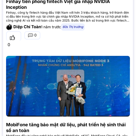
Finhay tiên phong fintech Việt gia nhập NVIDIA
Inception
Finhay, công ty fintech hàng đầu Việt Nam với hơn 3 triệu khách hàng, trở thành đơn
vị đầu tiên trong lĩnh vực tài chính gia nhập NVIDIA Inception, mở ra cơ hội phát triển
công nghệ AI và kết nối toàn cầu năm 2025. Bước tiến lịch sử trong lĩnh vực fintech
Finhay, công
Diệp Chí Toàn
1 năm trước
60s Thị trường
0
0
MobiFone tăng bảo mật dữ liệu, phát triển hệ sinh thái
số an toàn
MobiFone đầu tư công nghệ bảo mật với MobiSafe, eKYC, MobiFone Cloud, CA, xây