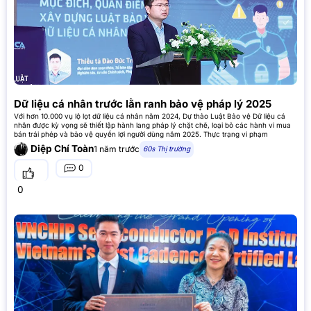
Dữ liệu cá nhân trước lằn ranh bảo vệ pháp lý 2025
Với hơn 10.000 vụ lộ lọt dữ liệu cá nhân năm 2024, Dự thảo Luật Bảo vệ Dữ liệu cá
nhân được kỳ vọng sẽ thiết lập hành lang pháp lý chặt chẽ, loại bỏ các hành vi mua
bán trái phép và bảo vệ quyền lợi người dùng năm 2025. Thực trạng vi phạm
Diệp Chí Toàn
1 năm trước
60s Thị trường
0
0