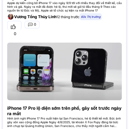
Apple dự kiến công bố iPhone 17 vào ngày 9/9 tới với nhiều thay đổi về thiết kế, cấu
hình và giá. Ngày ra mắt đã được hé lộ, thư mời sẽ gửi từ đầu tháng 9 Theo các
nguồn tin từ Đức và Mỹ, Apple sẽ tổ chức sự kiện ra mắt iPhone 17
Vương Tống Thùy Linh
12 tháng trước
60s Thị trường
0
0
iPhone 17 Pro lộ diện sớm trên phố, gây sốt trước ngày
ra mắt
Hình ảnh nghi iPhone 17 Pro xuất hiện tại San Francisco, hé lộ thiết kế mới. Bức ảnh
gây xôn xao cộng đồng Apple Ngày 4/8/2025, tài khoản X Fox Pupy đăng tải bức
ảnh chụp tại Quảng trường Union, San Francisco, cho thấy một người cầm hai