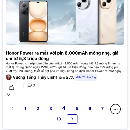
Honor Power ra mắt với pin 8.000mAh mỏng nhẹ, giá
chỉ từ 5,8 triệu đồng
Honor Power, smartphone đầu tiên với pin 8.000 mAh trong thiết kế mỏng 8 mm, ra
mắt tại Trung Quốc ngày 15/04/2025, giá từ 5,8 triệu đồng, hứa hẹn thời lượng pin
vượt trội. Pin khủng, thiết kế đột phá và hiệu năng ổn định Honor Power ra mắt ngày
15/4/2025 tại Trung Quốc, gây
Vương Tống Thùy Linh
1 năm trước
60s Thị trường
0
0
4
1
2
3
5
6
7
…
13