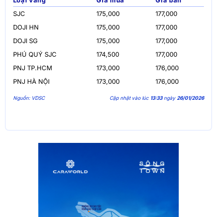
Loại vàng
Giá mua
Giá bán
SJC
175,000
177,000
DOJI HN
175,000
177,000
DOJI SG
175,000
177,000
PHÚ QUÝ SJC
174,500
177,000
PNJ TP.HCM
173,000
176,000
PNJ HÀ NỘI
173,000
176,000
Nguồn: VDSC
Cập nhật vào lúc
13:33
ngày
26/01/2026