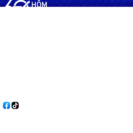
60shomnay.vn là trang mạng xã hội
chia sẻ thông tin hữu ích về xu hướng
tài chính, kinh doanh
Thông Tin
Điều khoản sử dụng
Quy Định Viết Bài
Liên hệ
Quảng cáo
60s Tài chính
60s Kinh doanh