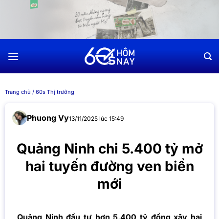
Chuyển
đến
nội
dung
Trang chủ
/
60s Thị trường
Phuong Vy
13/11/2025 lúc 15:49
Quảng Ninh chi 5.400 tỷ mở
hai tuyến đường ven biển
mới
Quảng Ninh đầu tư hơn 5.400 tỷ đồng xây hai