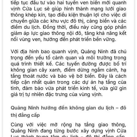
tiếp tục đầu tư vào hai tuyến ven biển mới quanh
vịnh Cửa Lục sẽ giúp hình thành mạng lưới giao
thông khép kín, tạo điều kiện thuận lợi cho việc di
chuyển giữa các khu vực đô thị, cảng biển và các
điểm du lịch. Đồng thời, điều này cũng góp phần
giảm áp lực giao thông nội đô, tăng khả năng kết
nối vùng ven, hướng đến phát triển bền vững.
Với địa hình bao quanh vịnh, Quảng Ninh đã chú
trọng đến yếu tố cảnh quan và môi trường trong
quá trình thiết kế. Các tuyến đường được bố trí
không gian cây xanh, điểm dừng ngắm cảnh, hạ
tầng thoát nước và bảo vệ bờ biển. Đây là cách
tiếp cận nhất quán trong các dự án hạ tầng của
tỉnh, đảm bảo vừa phát triển kinh tế, vừa giữ gìn
giá trị tự nhiên đặc trưng của vùng vịnh.
Quảng Ninh hướng đến không gian du lịch – đô
thị đẳng cấp
Cùng với việc mở rộng hạ tầng giao thông,
Quảng Ninh đang từng bước xây dựng vịnh Cửa
Lục thành trung tâm du lịch – đô thị đẳng cấp,