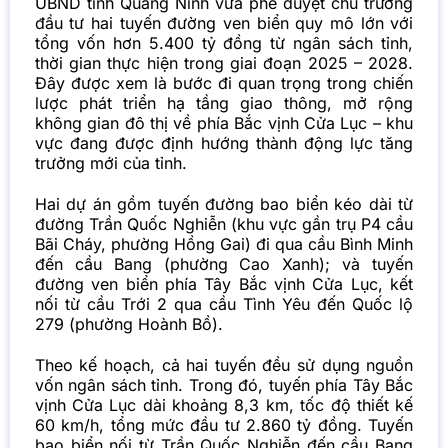
UBND tỉnh Quảng Ninh vừa phê duyệt chủ trương
đầu tư hai tuyến đường ven biển quy mô lớn với
tổng vốn hơn 5.400 tỷ đồng từ ngân sách tỉnh,
thời gian thực hiện trong giai đoạn 2025 – 2028.
Đây được xem là bước đi quan trọng trong chiến
lược phát triển hạ tầng giao thông, mở rộng
không gian đô thị về phía Bắc vịnh Cửa Lục – khu
vực đang được định hướng thành động lực tăng
trưởng mới của tỉnh.
Hai dự án gồm tuyến đường bao biển kéo dài từ
đường Trần Quốc Nghiễn (khu vực gần trụ P4 cầu
Bãi Cháy, phường Hồng Gai) đi qua cầu Bình Minh
đến cầu Bang (phường Cao Xanh); và tuyến
đường ven biển phía Tây Bắc vịnh Cửa Lục, kết
nối từ cầu Trới 2 qua cầu Tình Yêu đến Quốc lộ
279 (phường Hoành Bồ).
Theo kế hoạch, cả hai tuyến đều sử dụng nguồn
vốn ngân sách tỉnh. Trong đó, tuyến phía Tây Bắc
vịnh Cửa Lục dài khoảng 8,3 km, tốc độ thiết kế
60 km/h, tổng mức đầu tư 2.860 tỷ đồng. Tuyến
bao biển nối từ Trần Quốc Nghiễn đến cầu Bang