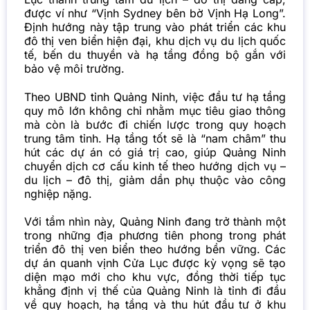
được ví như “Vịnh Sydney bên bờ Vịnh Hạ Long”.
Định hướng này tập trung vào phát triển các khu
đô thị ven biển hiện đại, khu dịch vụ du lịch quốc
tế, bến du thuyền và hạ tầng đồng bộ gắn với
bảo vệ môi trường.
Theo UBND tỉnh Quảng Ninh, việc đầu tư hạ tầng
quy mô lớn không chỉ nhằm mục tiêu giao thông
mà còn là bước đi chiến lược trong quy hoạch
trung tâm tỉnh. Hạ tầng tốt sẽ là “nam châm” thu
hút các dự án có giá trị cao, giúp
Quảng Ninh
chuyển dịch cơ cấu kinh tế theo hướng dịch vụ –
du lịch – đô thị, giảm dần phụ thuộc vào công
nghiệp nặng.
Với tầm nhìn này, Quảng Ninh đang trở thành một
trong những địa phương tiên phong trong phát
triển đô thị ven biển theo hướng bền vững. Các
dự án quanh vịnh Cửa Lục được kỳ vọng sẽ tạo
diện mạo mới cho khu vực, đồng thời tiếp tục
khẳng định vị thế của Quảng Ninh là tỉnh đi đầu
về quy hoạch, hạ tầng và thu hút đầu tư ở khu