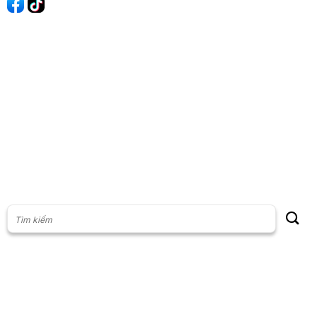
60s Tài chính
60s Kinh doanh
60s Thị trường
60s Chứng khoán
Cộng đồng
Giấy phép thiết lập Mạng xã hội số: 201/GP-BTTT, do Bộ thông
tin và Truyền thông cấp ngày 23/07/2024
Phụ trách nội dung: Vũ Minh Khoa