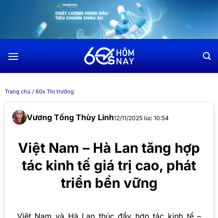
Chuyển
đến
nội
dung
Trang chủ
/
60s Thị trường
Vương Tống Thùy Linh
12/11/2025 lúc 10:54
Việt Nam – Hà Lan tăng hợp
tác kinh tế giá trị cao, phát
triển bền vững
Việt Nam và Hà Lan thúc đẩy hợp tác kinh tế –