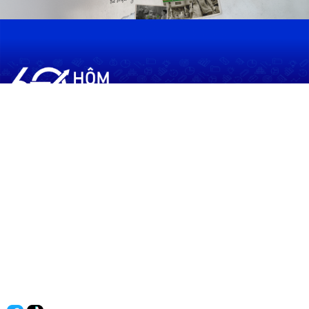
60shomnay.vn là trang mạng xã hội
chia sẻ thông tin hữu ích về xu hướng
tài chính, kinh doanh
Thông Tin
Điều khoản sử dụng
Quy Định Viết Bài
Liên hệ
Quảng cáo