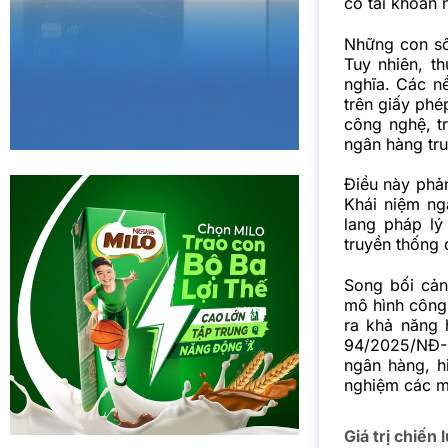
có tài khoản 
Những con số 
Tuy nhiên, t
nghĩa. Các n
trên giấy ph
công nghệ, tr
ngân hàng tru
Điều này phản
Khái niệm ng
lang pháp lý
truyền thống 
Song bối cản
mô hình công
ra khả năng 
94/2025/NĐ-C
ngân hàng, h
nghiệm các m
Giá trị chiến