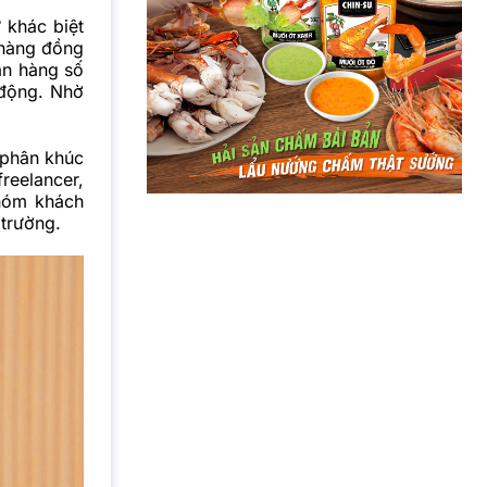
ự khác biệt
 hàng đồng
ân hàng số
 động. Nhờ
 phân khúc
reelancer,
nhóm khách
 trường.