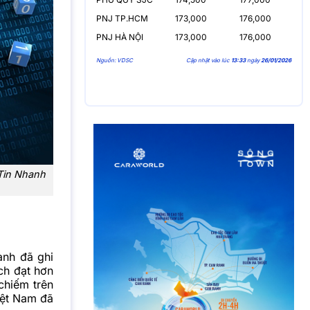
PNJ TP.HCM
173,000
176,000
PNJ HÀ NỘI
173,000
176,000
Nguồn: VDSC
Cập nhật vào lúc
13:33
ngày
26/01/2026
 Tin Nhanh
ành đã ghi
ịch đạt hơn
chiếm trên
iệt Nam đã