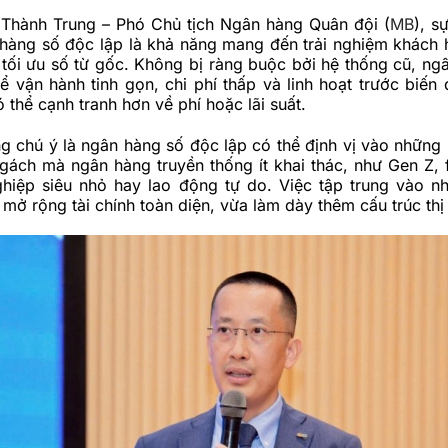
Thành Trung – Phó Chủ tịch Ngân hàng Quân đội (
MB
), s
 hàng số độc lập là khả năng mang đến trải nghiệm khách
tối ưu số từ gốc. Không bị ràng buộc bởi hệ thống cũ, ng
ể vận hành tinh gọn, chi phí thấp và linh hoạt trước biến
ó thể cạnh tranh hơn về phí hoặc lãi suất.
g chú ý là ngân hàng số độc lập có thể định vị vào những
ách mà ngân hàng truyền thống ít khai thác, như Gen Z, f
hiệp siêu nhỏ hay lao động tự do. Việc tập trung vào 
mở rộng tài chính toàn diện, vừa làm dày thêm cấu trúc thị