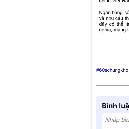
chính Việt Na
Ngân hàng số 
và nhu cầu th
đây có thể l
nghĩa, mang lạ
#60schungkho
Bình lu
Nhập bìn