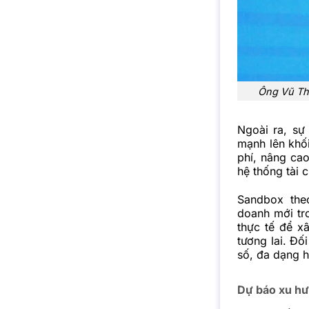
Ông Vũ Th
Ngoài ra, sự
mạnh lên khố
phí, nâng cao
hệ thống tài 
Sandbox the
doanh mới tro
thực tế để x
tương lai. Đố
số, đa dạng h
Dự báo xu hư