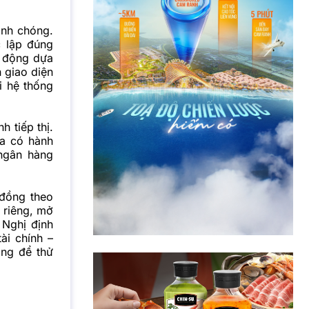
anh chóng.
c lập đúng
t động dựa
 giao diện
i hệ thống
 tiếp thị.
ưa có hành
 ngân hàng
 đồng theo
 riêng, mở
 Nghị định
ài chính –
ọng để thử