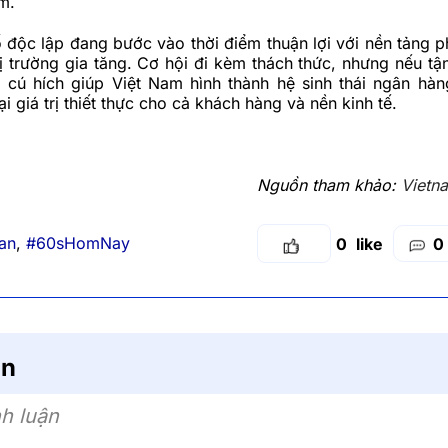
m.
độc lập đang bước vào thời điểm thuận lợi với nền tảng p
ị trường gia tăng. Cơ hội đi kèm thách thức, nhưng nếu tận
à cú hích giúp Việt Nam hình thành hệ sinh thái ngân hà
i giá trị thiết thực cho cả khách hàng và nền kinh tế.
Nguồn tham khảo:
Vietn
an
,
#60sHomNay
0
0
ận
h luận