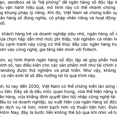
ạn, sandbox sẽ là “bệ phóng” để ngân hàng số độc lập 
ếu vận hành hiệu quả, mô hình này có thể nhanh chóng
g khung pháp lý riêng. Khi đó, Việt Nam sẽ chứng kiến sự
ân hàng số đúng nghĩa, có pháp nhân riêng và hoạt động
 số.
 khách hàng trẻ và doanh nghiệp siêu nhỏ, ngân hàng số 
 lựa chọn hấp dẫn nhờ mức phí thấp, trải nghiệm cá nhân h
 Sự cạnh tranh này cũng có thể thúc đẩy các ngân hàng tr
ơn vào công nghệ, gia tăng liên minh với fintech.
ơn, sự hình thành ngân hàng số độc lập sẽ góp phần hoà
 chính số, tạo điều kiện cho các sản phẩm mới như tài chính
lending được thử nghiệm và phát triển. Như vậy, không
cả nền kinh tế số đều hưởng lợi từ quá trình này.
nh, từ nay đến 2030, Việt Nam có thể chứng kiến làn sóng
u tiên. Đây sẽ là dấu mốc quan trọng, vừa thể hiện năng l
n hàng, vừa khẳng định quyết tâm hội nhập công nghệ tài 
đầu tư và doanh nghiệp, sự xuất hiện của ngân hàng số độc
cận dịch vụ rẻ hơn, minh bạch hơn và thuận tiện hơn. Đún
 Hôm Nay
, đây là bước tiến không thể bỏ qua khi nhìn về tư