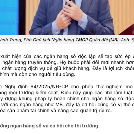
ành Trung, Phó Chủ tịch Ngân hàng TMCP Quân đội (MB). Ảnh: 
 xuất hiện của các ngân hàng số độc lập sẽ tạo sức ép 
i ngân hàng truyền thống. Họ buộc phải đổi mới nhanh hơn
 chất lượng dịch vụ để giữ khách hàng. Đây là lợi ích khô
chính mà còn cho người tiêu dùng.
o Nghị định 94/2025/NĐ-CP cho phép thử nghiệm mô 
ng môi trường kiểm soát. Điều này giúp các nhà làm luật 
ây dựng khung pháp lý hoàn chỉnh cho ngân hàng số độc
i với các ngân hàng như MB, đây là cơ hội củng cố vị thế 
óa sản phẩm tài chính và nâng cao quản trị rủi ro.
ớng ngân hàng số và cơ hội cho thị trường