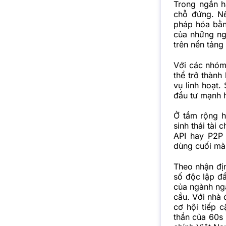
Trong ngắn h
chỗ đứng. N
pháp hóa bằn
của những ng
trên nền tảng
Với các nhóm
thể trở thành
vụ linh hoạt.
đầu tư mạnh h
Ở tầm rộng h
sinh thái tài
API hay P2P 
dùng cuối mà 
Theo nhận đị
số độc lập đầ
của ngành ngâ
cầu. Với nhà 
cơ hội tiếp 
thần của
60s