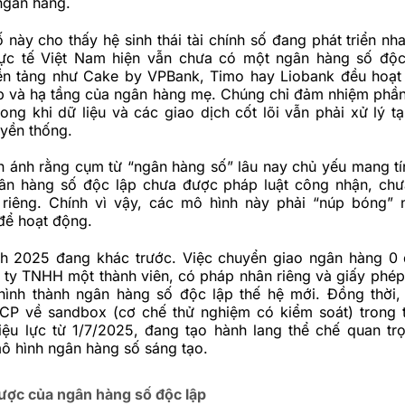
ngân hàng.
này cho thấy hệ sinh thái tài chính số đang phát triển nh
hực tế Việt Nam hiện vẫn chưa có một ngân hàng số độ
ền tảng như Cake by VPBank, Timo hay Liobank đều hoạ
ép và hạ tầng của ngân hàng mẹ. Chúng chỉ đảm nhiệm phần
ong khi dữ liệu và các giao dịch cốt lõi vẫn phải xử lý tạ
yền thống.
 ánh rằng cụm từ “ngân hàng số” lâu nay chủ yếu mang tính
ân hàng số độc lập chưa được pháp luật công nhận, ch
 riêng. Chính vì vậy, các mô hình này phải “núp bóng”
để hoạt động.
h 2025 đang khác trước. Việc chuyển giao ngân hàng 0
 ty TNHH một thành viên, có pháp nhân riêng và giấy phép
hình thành ngân hàng số độc lập thế hệ mới. Đồng thời,
P về sandbox (cơ chế thử nghiệm có kiểm soát) trong t
iệu lực từ 1/7/2025, đang tạo hành lang thể chế quan tr
ô hình ngân hàng số sáng tạo.
 lược của ngân hàng số độc lập