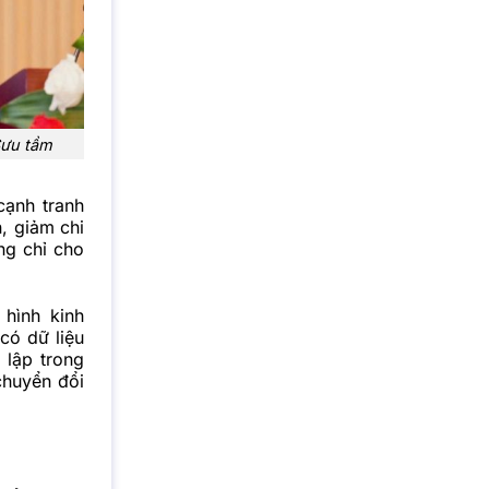
Sưu tầm
cạnh tranh
, giảm chi
ng chỉ cho
hình kinh
có dữ liệu
 lập trong
chuyển đổi