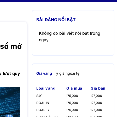
BÀI ĐĂNG NỔI BẬT
Không có bài viết nổi bật trong
ngày.
 số mở
ỷ lượt quý
Giá vàng
Tỷ giá ngoại tệ
Loại vàng
Giá mua
Giá bán
SJC
175,000
177,000
DOJI HN
175,000
177,000
DOJI SG
175,000
177,000
PHÚ QUÝ SJC
174,500
177,000