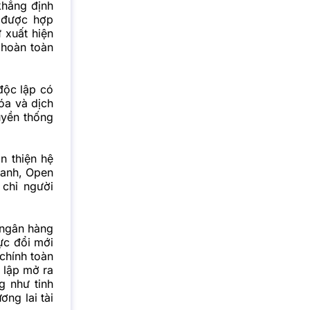
khẳng định
 được hợp
 xuất hiện
 hoàn toàn
độc lập có
óa và dịch
uyền thống
n thiện hệ
 xanh, Open
 chỉ người
 ngân hàng
ực đổi mới
chính toàn
 lập mở ra
g như tinh
ơng lai tài