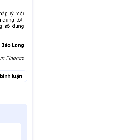
háp lý mới
 dụng tốt,
ng số đúng
Bảo Long
am Finance
bình luận