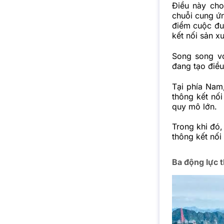
Điều này cho
chuỗi cung ứn
điểm cuộc đu
kết nối sản x
Song song vớ
đang tạo điều
Tại phía Nam
thông kết nố
quy mô lớn.
Trong khi đó,
thông kết nối
Ba động lực 