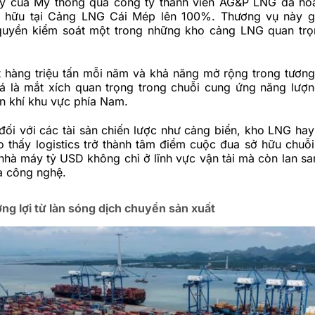
y của Mỹ thông qua công ty thành viên AG&P LNG đã hoà
ở hữu tại Cảng LNG Cái Mép lên 100%. Thương vụ này g
quyền kiểm soát một trong những kho cảng LNG quan trọn
 hàng triệu tấn mỗi năm và khả năng mở rộng trong tương 
á là mắt xích quan trọng trong chuỗi cung ứng năng lượ
n khí khu vực phía Nam.
ối với các tài sản chiến lược như cảng biển, kho LNG hay
o thấy logistics trở thành tâm điểm cuộc đua sở hữu chuỗ
nhà máy tỷ USD không chỉ ở lĩnh vực vận tải mà còn lan sa
à công nghệ.
ng lợi từ làn sóng dịch chuyển sản xuất