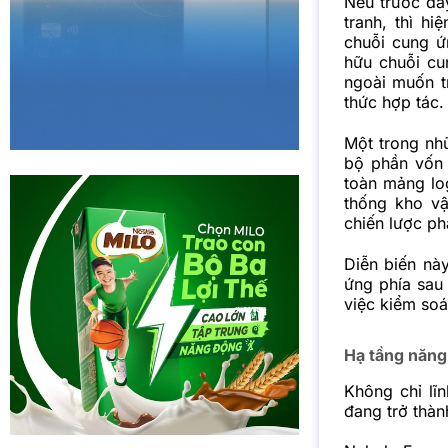
Nếu trước đâ
tranh, thì h
chuỗi cung ứ
hữu chuỗi cu
ngoài muốn tr
thức hợp tác.
Một trong nhữ
bộ phần vốn 
toàn mảng log
thống kho vậ
chiến lược phá
Diễn biến nà
ứng phía sau
việc kiểm soá
Hạ tầng năng
Không chỉ lĩ
đang trở thàn