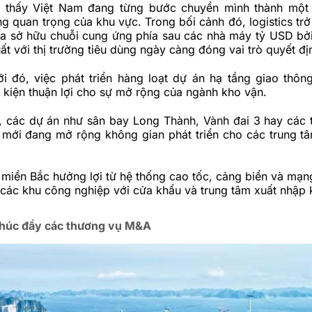
 thấy Việt Nam đang từng bước chuyển mình thành một 
g quan trọng của khu vực. Trong bối cảnh đó, logistics trở
a sở hữu chuỗi cung ứng phía sau các nhà máy tỷ USD bở
uất với thị trường tiêu dùng ngày càng đóng vai trò quyết đị
i đó, việc phát triển hàng loạt dự án hạ tầng giao thôn
 kiện thuận lợi cho sự mở rộng của ngành kho vận.
, các dự án như sân bay Long Thành, Vành đai 3 hay các 
i mới đang mở rộng không gian phát triển cho các trung t
 miền Bắc hưởng lợi từ hệ thống cao tốc, cảng biển và mạng
 các khu công nghiệp với cửa khẩu và trung tâm xuất nhập 
thúc đẩy các thương vụ M&A