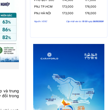
PNJ TP.HCM
173,000
176,000
PNJ HÀ NỘI
173,000
176,000
Nguồn: VDSC
Cập nhật vào lúc
13:33
ngày
26/01/2026
p và trung
 đổi trong