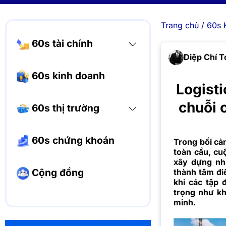
Trang chủ
/
60s 
60s tài chính
Diệp Chí T
60s kinh doanh
Logisti
chuỗi 
60s thị trường
60s chứng khoán
Trong bối cả
toàn cầu, cu
xây dựng nh
Cộng đồng
thành tâm đi
khi các tập 
trọng như kh
minh.