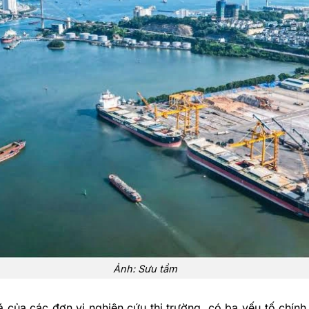
Ảnh: Sưu tầm
 của các đơn vị nghiên cứu thị trường, có ba yếu tố chính