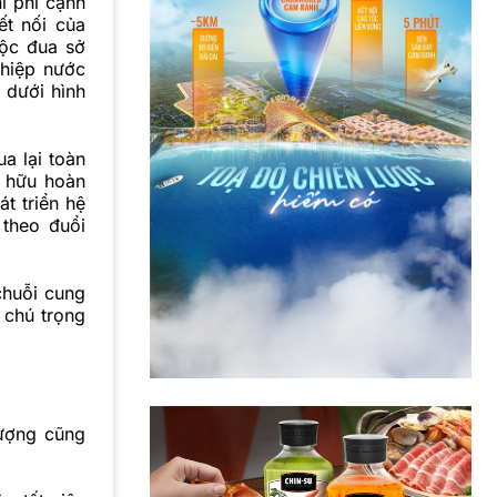
i phí cạnh
ết nối của
uộc đua sở
ghiệp nước
 dưới hình
a lại toàn
ở hữu hoàn
t triển hệ
 theo đuổi
chuỗi cung
 chú trọng
lượng cũng