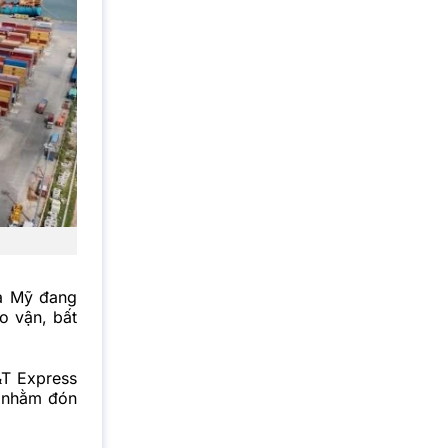
và Mỹ đang
o vận, bất
&T Express
g nhằm đón