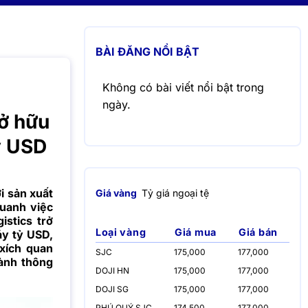
BÀI ĐĂNG NỔI BẬT
Không có bài viết nổi bật trong
ngày.
sở hữu
ỷ USD
i sản xuất
Giá vàng
Tỷ giá ngoại tệ
quanh việc
stics trở
Loại vàng
Giá mua
Giá bán
áy tỷ USD,
 xích quan
SJC
175,000
177,000
hành thông
DOJI HN
175,000
177,000
DOJI SG
175,000
177,000
PHÚ QUÝ SJC
174,500
177,000