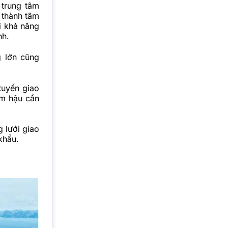
trung tâm
 thành tâm
i khả năng
nh.
g lớn cũng
tuyến giao
âm hậu cần
 lưới giao
khẩu.