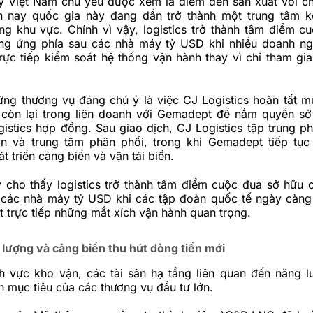
y Việt Nam chủ yếu được xem là điểm đến sản xuất với ch
iện nay quốc gia này đang dần trở thành một trung tâm k
ng khu vực. Chính vì vậy, logistics trở thành tâm điểm c
ng ứng phía sau các nhà máy tỷ USD khi nhiều doanh n
ực tiếp kiểm soát hệ thống vận hành thay vì chỉ tham gia
ng thương vụ đáng chú ý là việc CJ Logistics hoàn tất mu
còn lại trong liên doanh với Gemadept để nắm quyền s
istics hợp đồng. Sau giao dịch, CJ Logistics tập trung phá
n và trung tâm phân phối, trong khi Gemadept tiếp tục
t triển cảng biển và vận tải biển.
y cho thấy logistics trở thành tâm điểm cuộc đua sở hữu 
 các nhà máy tỷ USD khi các tập đoàn quốc tế ngày càng
t trực tiếp những mắt xích vận hành quan trọng.
 lượng và cảng biển thu hút dòng tiền mới
nh vực kho vận, các tài sản hạ tầng liên quan đến năng 
h mục tiêu của các thương vụ đầu tư lớn.