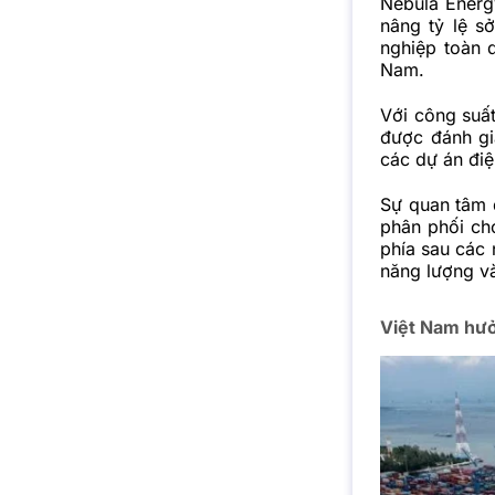
Nebula Energ
nâng tỷ lệ s
nghiệp toàn 
Nam.
Với công suất
được đánh gi
các dự án điệ
Sự quan tâm đ
phân phối ch
phía sau các 
năng lượng v
Việt Nam hưở