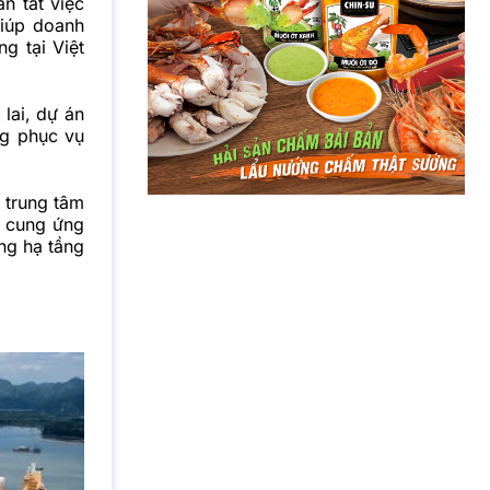
n tất việc
iúp doanh
g tại Việt
lai, dự án
ng phục vụ
 trung tâm
i cung ứng
ng hạ tầng