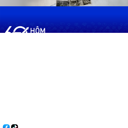
60shomnay.vn là trang mạng xã hội
chia sẻ thông tin hữu ích về xu hướng
tài chính, kinh doanh
Thông Tin
Điều khoản sử dụng
Quy Định Viết Bài
Liên hệ
Quảng cáo