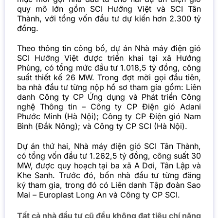
quy mô lớn gồm SCI Hướng Việt và SCI Tân
Thành, với tổng vốn đầu tư dự kiến hơn 2.300 tỷ
đồng.
Theo thông tin công bố, dự án Nhà máy điện gió
SCI Hướng Việt được triển khai tại xã Hướng
Phùng, có tổng mức đầu tư 1.018,5 tỷ đồng, công
suất thiết kế 26 MW. Trong đợt mời gọi đầu tiên,
ba nhà đầu tư từng nộp hồ sơ tham gia gồm: Liên
danh Công ty CP Ứng dụng và Phát triển Công
nghệ Thông tin – Công ty CP Điện gió Adani
Phước Minh (Hà Nội); Công ty CP Điện gió Nam
Bình (Đắk Nông); và Công ty CP SCI (Hà Nội).
Dự án thứ hai, Nhà máy điện gió SCI Tân Thành,
có tổng vốn đầu tư 1.262,5 tỷ đồng, công suất 30
MW, được quy hoạch tại ba xã A Dơi, Tân Lập và
Khe Sanh. Trước đó, bốn nhà đầu tư từng đăng
ký tham gia, trong đó có Liên danh Tập đoàn Sao
Mai – Europlast Long An và Công ty CP SCI.
Tất cả nhà đầu tư cũ đều không đạt tiêu chí năng