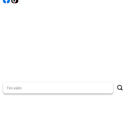
60s Tài chính
60s Kinh doanh
60s Thị trường
60s Chứng khoán
Cộng đồng
Giấy phép thiết lập Mạng xã hội số: 201/GP-BTTT, do Bộ thông
tin và Truyền thông cấp ngày 23/07/2024
Phụ trách nội dung: Vũ Minh Khoa