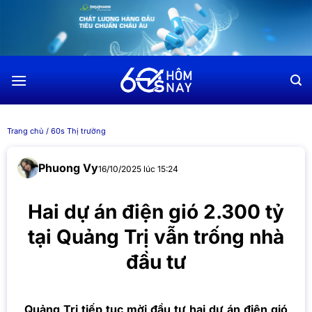
Chuyển
đến
nội
dung
Trang chủ
/
60s Thị trường
Phuong Vy
16/10/2025 lúc 15:24
Hai dự án điện gió 2.300 tỷ
tại Quảng Trị vẫn trống nhà
đầu tư
Quảng Trị tiếp tục mời đầu tư hai dự án điện gió