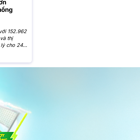
ơn
 hồng
với 152.962
và thị
 lý cho 244
cấp sổ hồng