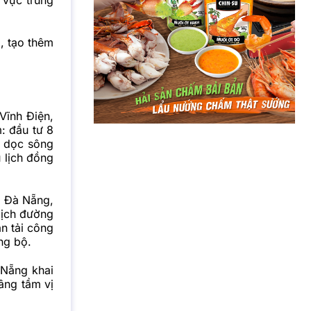
, tạo thêm
Vĩnh Điện,
: đầu tư 8
y dọc sông
 lịch đồng
a Đà Nẵng,
lịch đường
ận tải công
ng bộ.
Nẵng khai
âng tầm vị