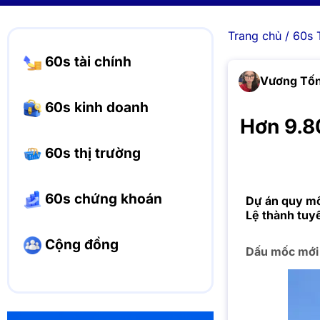
Trang chủ
/
60s 
60s tài chính
Vương Tốn
60s kinh doanh
Hơn 9.8
60s thị trường
60s chứng khoán
Dự án quy mô
Lệ thành tuyế
Cộng đồng
Dấu mốc mới 