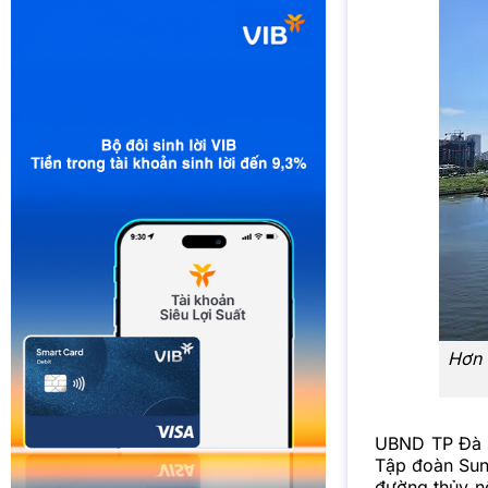
Hơn 
UBND TP Đà N
Tập đoàn Sun 
đường thủy n