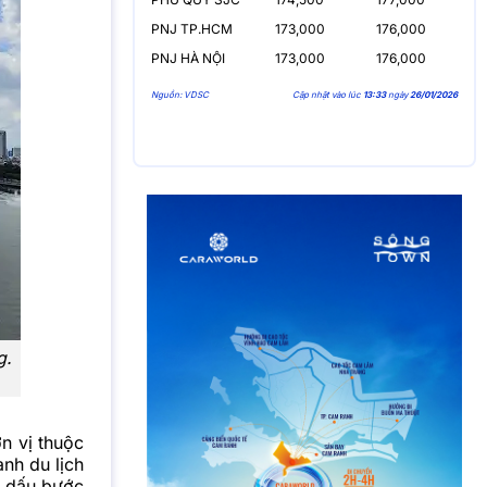
PNJ TP.HCM
173,000
176,000
PNJ HÀ NỘI
173,000
176,000
Nguồn: VDSC
Cập nhật vào lúc
13:33
ngày
26/01/2026
g.
n vị thuộc
nh du lịch
h dấu bước