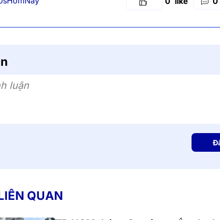
0sHomNay
0
0
ận
h luận
Đ
 LIÊN QUAN