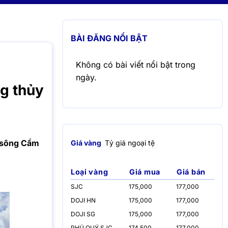
BÀI ĐĂNG NỔI BẬT
Không có bài viết nổi bật trong
ngày.
g thủy
, sông Cẩm
Giá vàng
Tỷ giá ngoại tệ
Loại vàng
Giá mua
Giá bán
SJC
175,000
177,000
DOJI HN
175,000
177,000
DOJI SG
175,000
177,000
PHÚ QUÝ SJC
174,500
177,000