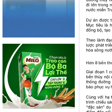
đi lớn trong 
nước miền Tr
Dự án được t
Mục tiêu là 
đồng bộ, tạo
Theo lãnh đạo
lược phát tri
hóa sông nướ
Hơn 8 bến thủ
Giai đoạn 1 
bến thủy nội
thống đường 
bảo phục vụ 
Cùng với hạ 
trình chiếu s
“đặc sản” du
điểm đến nổi