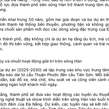
nỗ lực đưa thành phố bên sông Hàn trở thành trung tâm du
ung.
riển khai trong 50 năm, gồm hai giai đoạn và ba dự án t
hình thành hệ thống bến thuyền, phương tiện và không gi
 ra chuỗi sản phẩm mới dọc các dòng sông đặc trưng của 
 thành phố, đây không chỉ là dự án hạ tầng du lịch, mà cò
ển đô thị bền vững, kết hợp giao thông, cảnh quan và trải 
c.
y và chuỗi hoạt động giải trí trên sông Hàn
của dự án (2025–2030) sẽ tập trung vào khu vực trung tâm
 địa kéo dài từ cầu Thuận Phước đến cầu Tiên Sơn. Mỗi bế
dẫn, bãi đỗ xe, nhà chờ, khu soát vé và công viên cảnh
hàng ngàn lượt khách mỗi ngày.
tầng, thành phố sẽ đưa vào hoạt động các tuyến du thuy
áng nghệ thuật và show trình diễn trên sông Hàn vào buổi t
 lịch đêm của Đà Nẵng. Dự kiến, các tuyến này sẽ kết nối
 tiếng như cầu Rồng, cầu Tình Yêu, cảng Tiên Sa hay khu