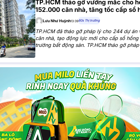
TP.HCM tháo gỡ vướng mắc cho h
152.000 căn nhà, tăng tốc cấp sổ
60s Thị trường
Lưu Như Huỳnh
13:39
TP.HCM đã tháo gỡ pháp lý cho 244 dự án 
căn nhà, tạo động lực mới cho cấp sổ hồng 
trường bất động sản. TP.HCM tháo gỡ pháp
dự án, hơn 152.000 căn nhà đủ điều kiện 
Tiến trình xử lý các tồn đọng