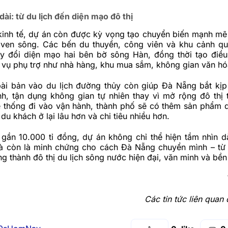
dài: từ du lịch đến diện mạo đô thị
 kinh tế, dự án còn được kỳ vọng tạo chuyển biến mạnh mẽ
 ven sông. Các bến du thuyền, công viên và khu cảnh q
y đổi diện mạo hai bên bờ sông Hàn, đồng thời tạo điều
h vụ phụ trợ như nhà hàng, khu mua sắm, không gian văn hó
bài bản vào du lịch đường thủy còn giúp Đà Nẵng bắt kị
nh, tận dụng không gian tự nhiên thay vì mở rộng đô thị 
ệ thống đi vào vận hành, thành phố sẽ có thêm sản phẩm d
 du khách ở lại lâu hơn và chi tiêu nhiều hơn.
 gần 10.000 tỉ đồng, dự án không chỉ thể hiện tầm nhìn d
 còn là minh chứng cho cách Đà Nẵng chuyển mình – từ
g thành đô thị du lịch sông nước hiện đại, văn minh và bền
Các tin tức liên quan