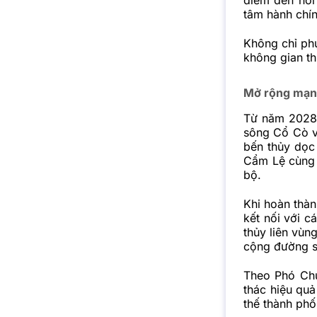
tâm hành chín
Không chỉ ph
không gian th
Mở rộng mạng
Từ năm 2028 
sông Cổ Cò v
bến thủy dọc
Cẩm Lệ cùng 
bộ.
Khi hoàn thàn
kết nối với c
thủy liên vùn
cộng đường s
Theo Phó Chủ
thác hiệu qu
thế thành phố 