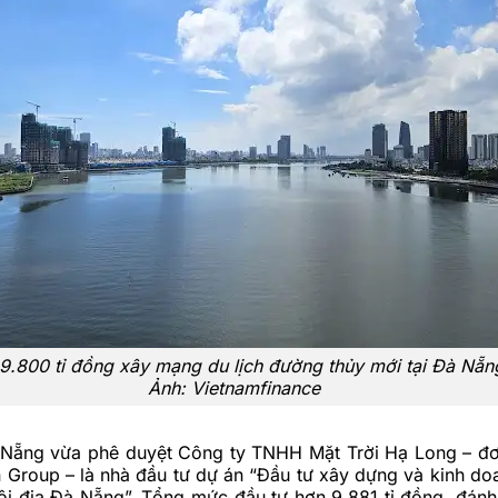
9.800 tỉ đồng xây mạng du lịch đường thủy mới tại Đà Nẵn
Ảnh:
Vietnamfinance
ẵng vừa phê duyệt Công ty TNHH Mặt Trời Hạ Long – đơ
Group – là nhà đầu tư dự án “Đầu tư xây dựng và kinh doa
ội địa Đà Nẵng”. Tổng mức đầu tư hơn 9.881 tỉ đồng, đán