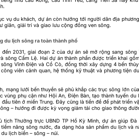
h.
ục vụ du khách, dự án còn hướng tới người dân địa phương
ư giãn, giải trí và giao lưu cộng đồng ven sông.
 du lịch sông ra toàn thành phố
đến 2031, giai đoạn 2 của dự án sẽ mở rộng sang sông 
à sông Cẩm Lệ. Hai dự án thành phần được triển khai gồm
 sông Vĩnh Điện và Cổ Cò, đồng thời xây dựng 4 bến thủ
công viên cảnh quan, hệ thống kỹ thuật và phương tiện du
h, mạng lưới bến thuyền sẽ phủ khắp các trục sông lớn củ
ác vùng phụ cận như Hội An, Điện Bàn, tạo thành tuyến du 
g đầu tiên ở miền Trung. Đây cũng là tiền đề để phát triển v
ông – hướng đi được kỳ vọng giảm tải cho giao thông đườ
 tịch Thường trực UBND TP Hồ Kỳ Minh, dự án giúp Đà 
ả tiềm năng sông nước, đa dạng hóa sản phẩm du lịch và n
du lịch biển – sông – núi.