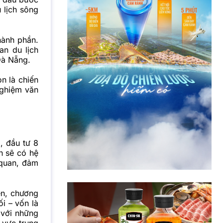
 lịch sông
hành phần.
an du lịch
Đà Nẵng.
n là chiến
nghiệm văn
, đầu tư 8
n sẽ có hệ
 quan, đảm
ền, chương
ối – vốn là
 với những
 vực trung