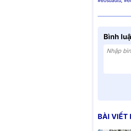
#60sdautu
,
#6
Bình lu
Nhập bìn
BÀI VIẾT