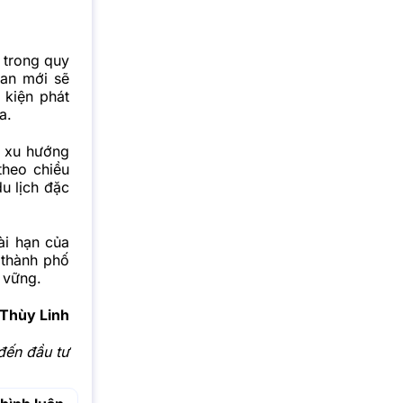
 trong quy
uan mới sẽ
 kiện phát
a.
p xu hướng
theo chiều
u lịch đặc
ài hạn của
 thành phố
 vững.
Thùy Linh
 đến đầu tư