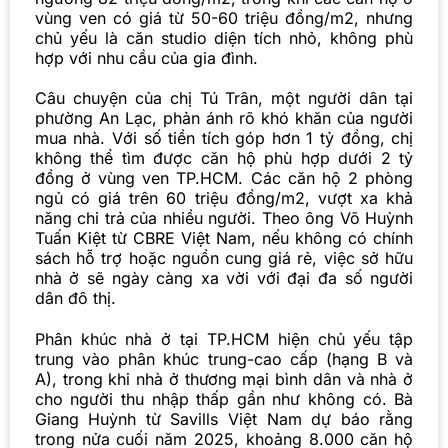
vùng ven có giá từ 50-60 triệu đồng/m2, nhưng
chủ yếu là căn studio diện tích nhỏ, không phù
hợp với nhu cầu của gia đình.
Câu chuyện của chị Tú Trân, một người dân tại
phường An Lạc, phản ánh rõ khó khăn của người
mua nhà. Với số tiền tích góp hơn 1 tỷ đồng, chị
không thể tìm được căn hộ phù hợp dưới 2 tỷ
đồng ở vùng ven TP.HCM. Các căn hộ 2 phòng
ngủ có giá trên 60 triệu đồng/m2, vượt xa khả
năng chi trả của nhiều người. Theo ông Võ Huỳnh
Tuấn Kiệt từ CBRE Việt Nam, nếu không có chính
sách hỗ trợ hoặc nguồn cung giá rẻ, việc sở hữu
nhà ở sẽ ngày càng xa vời với đại đa số người
dân đô thị.
Phân khúc nhà ở tại TP.HCM hiện chủ yếu tập
trung vào phân khúc trung-cao cấp (hạng B và
A), trong khi nhà ở thương mại bình dân và nhà ở
cho người thu nhập thấp gần như không có. Bà
Giang Huỳnh từ Savills Việt Nam dự báo rằng
trong nửa cuối năm 2025, khoảng 8.000 căn hộ