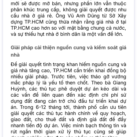
mới sẽ được mở bán, nhưng phần lớn vẫn thuộc
phân khúc trung cấp, không giải quyết được nhu
cầu nhà ở giá rẻ. Ông Vũ Anh Dũng từ Sở Xây
dựng TP.HCM cũng thừa nhận rằng giá nhà ở tại
TP.HCM cao hơn so với mặt bằng chung cả nước,
và sự thiếu hụt nhà ở bình dân là một vấn đề lớn.
Giải pháp cải thiện nguồn cung và kiểm soát giá
nhà
Để giải quyết tình trạng khan hiếm nguồn cung và
giá nhà tăng cao, TP.HCM cần triển khai đồng bộ
nhiều giải pháp. Trước tiên, việc tháo gỡ vướng
mắc pháp lý là yếu tố then chốt. Theo bà Giang
Huỳnh, các thủ tục phê duyệt dự án kéo dài và
các vấn đề liên quan đến xác định chi phí sử
dụng đất đang cản trở chủ đầu tư triển khai dự
án. Trong 6-12 tháng tới, thành phố cần ưu tiên
giải quyết các thủ tục hành chính về quy hoạch,
giao đất, cho thuê đất và định giá đất để đẩy
nhanh tiến độ dự án. Việc minh bạch thông tin và
rút ngắn thời gian xử lý thủ tục cũng sẽ giúp