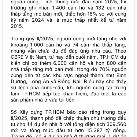
nguồn cung. Tính chung nửa đầu năm 2025, thị
trường ghi nhận 1.400 căn hộ và 132 căn nhà
thấp tầng mở bán mới, thấp hơn 16% so với cùng
kỳ năm 2024 và là mức thấp nhất kể từ năm
2015.
Trong quý II/2025, nguồn cung mới tăng nhẹ với
khoảng 1.000 căn hộ và 74 căn nhà thấp tầng,
nhưng vẫn chưa đủ để đáp ứng nhu cầu. Theo
CBRE Việt Nam, từ nay đến cuối năm, TP.HCM dự
kiến chỉ có thêm 6.000 căn hộ và hơn 800 căn
nhà thấp tầng mở bán mới, trong đó 70% nguồn
cung đến từ các khu vực ngoại thành như Bình
Dương, Long An và Đồng Nai. Điều này cho thấy
sự lệch pha cung-cầu, khi nguồn cung tại trung
tâm TP.HCM tiếp tục khan hiếm, đặc biệt là các
sản phẩm nhà ở vừa túi tiền.
Sở Xây dựng TP.HCM báo cáo rằng trong quý
II/2025, thành phố đã chấp thuận chủ trương đầu
tư cho 14 dự án nhà ở với tổng diện tích 309.560
m2 và tổng mức đầu tư hơn 15.387 tỷ đồng.
Trong đó, có 9 dự án nhà ở thương mại, 1 dự án