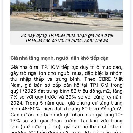
Sở Xây dựng TP.HCM thừa nhận giá nhà ở tại
TP.HCM cao so với cả nước. Ảnh: Znews
Giá nhà tăng mạnh, người dân khó tiếp cận
Giá nhà ở tại TP.HCM tiếp tục duy trì ở mức cao,
gây trở ngại lớn cho người mua, đặc biệt là nhóm
thu nhập thấp và trung bình. Theo CBRE Việt
Nam, giá bán sơ cấp căn hộ tại TP.HCM trong
quý II/2025 đạt trung bình 82 triệu đồng/m2, tăng
7% so với quý trước và 29% so với cùng kỳ năm
2024. Trong 5 năm qua, giá chung cư tăng trung
bình 46-60%, hiện đạt khoảng 60 triệu đồng/m2.
Các dự án mở bán mới ghi nhận mức giá tăng 10-
13% so với giai đoạn trước. Tại khu vực trung
tâm (phần địa giới cũ), giá căn hộ thậm chí chạm
ngưỡng 82 triệu đồng/m2, trong khi các căn hộ ở