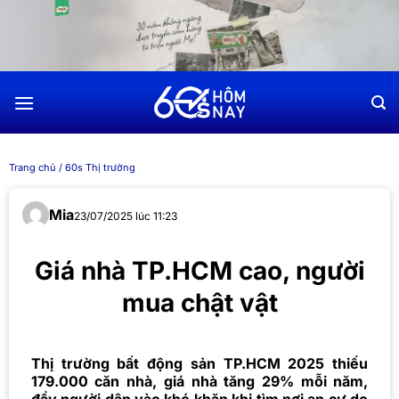
Chuyển
đến
nội
dung
Trang chủ
/
60s Thị trường
Mia
23/07/2025 lúc 11:23
Giá nhà TP.HCM cao, người
mua chật vật
Thị trường bất động sản TP.HCM 2025 thiếu
179.000 căn nhà, giá nhà tăng 29% mỗi năm,