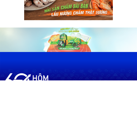
60shomnay.vn là trang mạng xã hội
chia sẻ thông tin hữu ích về xu hướng
tài chính, kinh doanh
Thông Tin
Điều khoản sử dụng