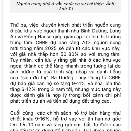
Nguồn cung nhà ở vẫn chưa có sự cải thiện. Ảnh:
Anh Tú
Thứ ba, việc khuyến khích phát triển nguồn cung
ở các khu vực ngoại thành như Bình Dương, Long
An và Đồng Nai sẽ giúp giảm áp lực lên thị trường
trung tâm. CBRE dự báo rằng 70% nguồn cung
mới trong năm 2025 sẽ đến từ các khu vực này,
với giá nhà thấp hơn 50-80% so với trung tâm.
Tuy nhiên, cần lưu ý rằng giá nhà ở các khu vực
ngoại thành có thể tăng nhanh trong tương lai do
ảnh hưởng từ quá trình sáp nhập và danh tiếng
của “siêu đô thị”. Bà Dương Thùy Dung từ CBRE
dự báo giá căn hộ sẽ tăng 9-11% và nhà liền thổ
tăng 6-12% trong 3 năm tới, nhưng mức tăng này
được đánh giá là hợp lý trong bối cảnh chi phí
phát triển dự án và tiền sử dụng đất tăng cao.
Cuối cùng, các chính sách hỗ trợ bán hàng như
chiết khấu 9-16%, hỗ trợ vay với ân hạn nợ gốc
lên đến 10 năm và tặng gói nội thất đã được các
chủ đầu tư áp dụng để kích cầu. Tuy nhiên, những