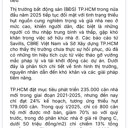
tiêu
Thị trường bất động sản (BĐS) TP.HCM trong nửa
đầu năm 2025 tiếp tục đối mặt với tình trạng thiếu
hụt nguồn cung nghiêm trọng và giá nhà neo ở
mức cao, khiến người dân, đặc biệt là những
người có thu nhập trung bình và thấp, gặp khó
khăn trong việc sở hữu nhà ở. Các báo cáo từ
Savills, CBRE Việt Nam và Sở Xây dựng TP.HCM
cho thấy thị trường chưa thực sự hồi phục, dù đã
có những tín hiệu tích cực từ việc tháo gỡ vướng
mắc pháp lý và tái khởi động các dự án. Dưới
đây là phân tích chi tiết về tình hình thị trường,
nguyên nhân dẫn đến khó khăn và các giải pháp
tiềm năng.
TP.HCM đặt mục tiêu phát triển 235.000 căn nhà
mới trong giai đoạn 2021-2025, nhưng đến nay
chỉ đạt 24% kế hoạch, tương ứng thiếu hụt
179.000 căn. Trong quý I/2025, chỉ có 800 căn
hộ mới được mở bán, giảm 70% so với quý
trước, trong đó phân khúc nhà ở giá rẻ (hạng C,
dưới 50 triệu đồng/m2) chỉ chiếm 13% tổng