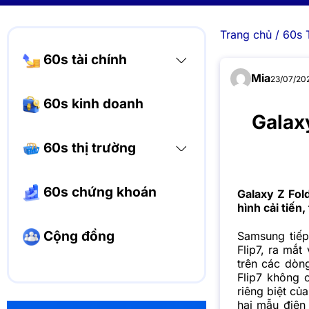
Trang chủ
/
60s 
60s tài chính
Mia
23/07/202
60s kinh doanh
Galax
60s thị trường
60s chứng khoán
Galaxy Z Fold
hình cải tiến,
Cộng đồng
Samsung tiếp
Flip7, ra mắ
trên các dòn
Flip7 không 
riêng biệt củ
hai mẫu điện