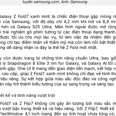
tuyến samsung.com. Ảnh: Samsung
 Galaxy Z Fold7 xanh mint là chiếc điện thoại gập mỏng n
y của Samsung, với độ dày chỉ 4,2 mm khi mở và 8,9 m
 hơn cả Galaxy S25 Ultra. Màn hình ngoài được mở rộng
i trải nghiệm gõ phím tương tự các điện thoại dạng thanh
được tối ưu cho mọi tác vụ, từ làm việc đa nhiệm đến giả
ng chỉ tạo điểm nhấn về thẩm mỹ mà còn làm nổi bật thiết k
ng dễ dàng nhận ra đây là thế hệ Z Fold mới nhất.
y còn được trang bị những tính năng chuẩn Ultra, bao 
 lý Snapdragon 8 Elite 3 nm for Galaxy, và Galaxy AI tối ư
nh gập. One UI 8 mang đến giao diện liền mạch, kết hợp vớ
 cao cấp, giúp Z Fold7 xanh mint không chỉ đẹp về hình t
iệu năng. Sự kết hợp giữa màu sắc độc đáo và công nghệ
ản này trở thành biểu tượng của sự sang trọng và sáng tạo.
iết kế và tính năng vượt trội
Fold7 và Z Flip7 không chỉ gây ấn tượng bởi màu sắc 
n vượt bậc trong thiết kế và hiệu năng. Với Z Flip7, thiết k
FlexWindow 4,1 inch mang đến sự linh hoạt chưa từng có