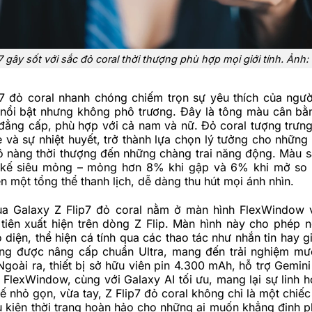
7 gây sốt với sắc đỏ coral thời thượng phù hợp mọi giới tính. Ản
p7 đỏ coral nhanh chóng chiếm trọn sự yêu thích của ngườ
nổi bật nhưng không phô trương. Đây là tông màu cân bằ
 đẳng cấp, phù hợp với cả nam và nữ. Đỏ coral tượng trưn
rẻ và sự nhiệt huyết, trở thành lựa chọn lý tưởng cho những
cô nàng thời thượng đến những chàng trai năng động. Màu s
t kế siêu mỏng – mỏng hơn 8% khi gập và 6% khi mở so 
ên một tổng thể thanh lịch, dễ dàng thu hút mọi ánh nhìn.
a Galaxy Z Flip7 đỏ coral nằm ở màn hình FlexWindow 
 tiên xuất hiện trên dòng Z Flip. Màn hình này cho phép 
 diện, thể hiện cá tính qua các thao tác như nhắn tin hay gi
ũng được nâng cấp chuẩn Ultra, mang đến trải nghiệm m
Ngoài ra, thiết bị sở hữu viên pin 4.300 mAh, hỗ trợ Gemin
 FlexWindow, cùng với Galaxy AI tối ưu, mang lại sự linh h
 kế nhỏ gọn, vừa tay, Z Flip7 đỏ coral không chỉ là một chiếc
ụ kiện thời trang hoàn hảo cho những ai muốn khẳng định 