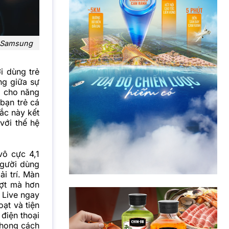
h: Samsung
i dùng trẻ
ng giữa sự
g cho năng
 bạn trẻ cá
ắc này kết
với thế hệ
vô cực 4,1
người dùng
ải trí. Màn
ượt mà hơn
i Live ngay
oạt và tiện
 điện thoại
phong cách