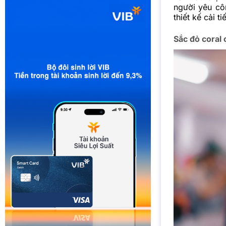
người yêu côn
thiết kế cải t
Sắc đỏ coral 