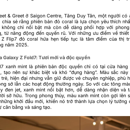
Meet & Greet ở Saigon Centre, Tăng Duy Tân, một người có
ẻ, chia sẻ rằng phiên bản đỏ coral là lựa chọn yêu thích nh
không chỉ nổi bật mà còn dễ dàng phối hợp với phong 
, từ năng động đến quyến rũ. Với những ưu điểm về thiết 
 Z Flip7 đỏ coral hứa hẹn tiếp tục là tâm điểm của thị t
ong năm 2025.
a Galaxy Z Fold7: Tươi mới và độc quyền
d7 xanh mint là phiên bản độc quyền chỉ có tại cửa hàng 
 tạo nên sự khác biệt và khó “đụng hàng”. Màu sắc nà
 trẻ, hiện đại nhưng vẫn giữ được vẻ chuyên nghiệp, phù 
ông sở lẫn các hoạt động thường ngày. So với các tông mà
y đen jet, xanh mint nổi bật hơn, dễ dàng nhận diện và 
ời sở hữu. Trong phong thủy, màu xanh mint còn gợi lên sự
những khởi đầu mới, khiến nó trở thành lựa chọn lý tưởng
sự cân bằng và sáng tạo.