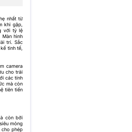
hẹ nhất từ
m khi gập,
 với tỷ lệ
. Màn hình
i trí. Sắc
ế tinh tế,
gồm camera
u cho trải
i các tính
hức mà còn
 tiên tiến
mà còn bởi
ế siêu mỏng
, cho phép