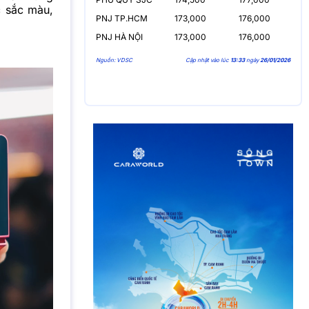
c sắc màu,
PNJ TP.HCM
173,000
176,000
PNJ HÀ NỘI
173,000
176,000
Nguồn: VDSC
Cập nhật vào lúc
13:33
ngày
26/01/2026