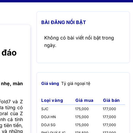
BÀI ĐĂNG NỔI BẬT
Không có bài viết nổi bật trong
ngày.
c đáo
g nhẹ, màn
Giá vàng
Tỷ giá ngoại tệ
Loại vàng
Giá mua
Giá bán
Fold7 và Z
ưa từng có
SJC
175,000
177,000
oral của Z
DOJI HN
175,000
177,000
nh cá tính
 tiên tiến,
DOJI SG
175,000
177,000
ẻ và những
PHÚ QUÝ SJC
174,500
177,000