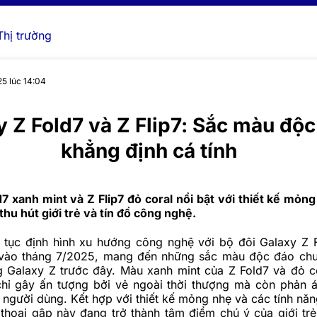
Thị trường
5 lúc 14:04
y Z Fold7 và Z Flip7: Sắc màu độ
khẳng định cá tính
7 xanh mint và Z Flip7 đỏ coral nổi bật với thiết kế mỏn
 thu hút giới trẻ và tín đồ công nghệ.
 tục định hình xu hướng công nghệ với bộ đôi Galaxy Z 
t vào tháng 7/2025, mang đến những sắc màu độc đáo ch
g Galaxy Z trước đây. Màu xanh mint của Z Fold7 và đỏ c
chỉ gây ấn tượng bởi vẻ ngoài thời thượng mà còn phản á
a người dùng. Kết hợp với thiết kế mỏng nhẹ và các tính năng
 thoại gập này đang trở thành tâm điểm chú ý của giới tr