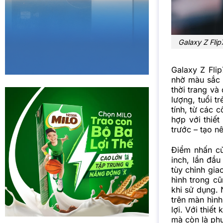
Galaxy Z Flip
Galaxy Z Fli
nhờ màu sắc 
thời trang và
lượng, tuổi t
tính, từ các 
hợp với thiế
trước – tạo n
Điểm nhấn củ
inch, lần đầu
tùy chỉnh giao
hình trong c
khi sử dụng. 
trên màn hình
lợi. Với thiết
mà còn là ph