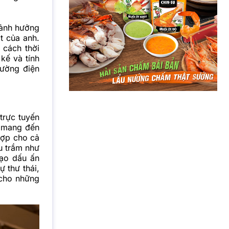
 ảnh hưởng
ất của anh.
cách thời
kế và tính
rường điện
trực tuyến
y mang đến
hợp cho cả
u trầm như
tạo dấu ấn
 thư thái,
 cho những