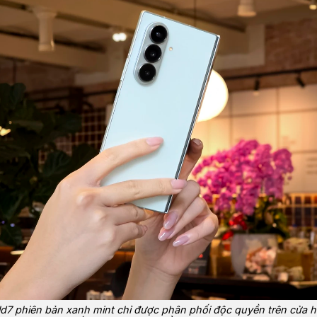
ld7 phiên bản xanh mint chỉ được phân phối độc quyền trên cửa h