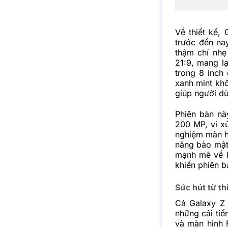
Về thiết kế,
trước đến na
thậm chí nhẹ
21:9, mang lạ
trong 8 inch 
xanh mint khô
giúp người dù
Phiên bản nà
200 MP, vi xử
nghiệm màn hì
năng bảo mật
mạnh mẽ về h
khiến phiên b
Sức hút từ th
Cả Galaxy Z 
những cải tiế
và màn hình 