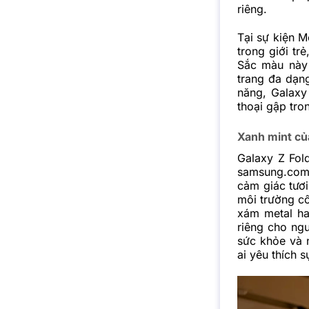
riêng.
Tại sự kiện 
trong giới tr
Sắc màu này 
trang đa dạng
năng, Galaxy
thoại gập tr
Xanh mint củ
Galaxy Z Fol
samsung.com,
cảm giác tươi
môi trường c
xám metal ha
riêng cho ngư
sức khỏe và 
ai yêu thích 