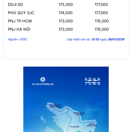
DOJI SG
175,000
177,000
PHÚ QUÝ SJC
174,500
177,000
PNJ TP.HCM
173,000
176,000
PNJ HÀ NỘI
173,000
176,000
Nguồn: VDSC
Cập nhật vào lúc
13:33
ngày
26/01/2026