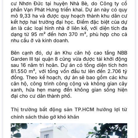
cư Nhơn Đức tại huyện Nhà Bè, do Công ty cổ
phần Vạn Phát Hưng triển khai. Dự án này có quy
mô 9,33 ha và được quy hoạch thành khu dân cư
kết hợp hai trường đại học. Điểm đặc biệt của dự
án là các loại hình nhà ở liên kế, với diện tích đa
dạng từ 95 m² đến hơn 370 m², phù hợp cho cả
nhu cầu ở và kinh doanh.
Bên cạnh đó, dự án Khu căn hộ cao tầng NBB
Garden III tại quận 8 cũng vừa được tái khởi động
sau 16 năm trì hoãn. Dự án có tổng diện tích hơn
81.550 m², với tổng vốn đầu tư lên đến 2.706 tỷ
đồng. Theo kế hoạch, dự án sẽ bao gồm các khu
căn hộ, công trình công cộng và không gian cây
xanh, hứa hẹn mang đến không gian sống hiện
đại cho cư dân thành phố.
Thị trường bất động sản TP.HCM hưởng lợi từ
chính sách tháo gỡ khó khăn