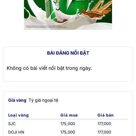
BÀI ĐĂNG NỔI BẬT
Không có bài viết nổi bật trong ngày.
Giá vàng
Tỷ giá ngoại tệ
Loại vàng
Giá mua
Giá bán
SJC
175,000
177,000
DOJI HN
175,000
177,000