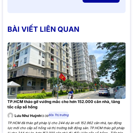
BÀI VIẾT LIÊN QUAN
TP.HCM tháo gỡ vướng mắc cho hơn 152.000 căn nhà, tăng
tốc cấp sổ hồng
60s Thị trường
Lưu Như Huỳnh
13:39
TP.HCM đã tháo gỡ pháp lý cho 244 dự án với 152.962 căn nhà, tạo động
lực mới cho cấp sổ hồng và thị trường bất động sản. TP.HCM tháo gỡ pháp
lý cho 244 dự án, hơn 152.000 căn nhà đủ điều kiện cấp sổ hồng Tiến trình