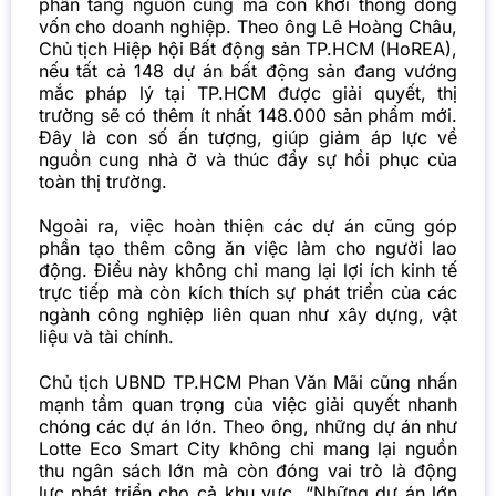
phần tăng nguồn cung mà còn khơi thông dòng
vốn cho doanh nghiệp. Theo ông Lê Hoàng Châu,
Chủ tịch Hiệp hội Bất động sản TP.HCM (HoREA),
nếu tất cả 148 dự án bất động sản đang vướng
mắc pháp lý tại TP.HCM được giải quyết, thị
trường sẽ có thêm ít nhất 148.000 sản phẩm mới.
Đây là con số ấn tượng, giúp giảm áp lực về
nguồn cung nhà ở và thúc đẩy sự hồi phục của
toàn thị trường.
Ngoài ra, việc hoàn thiện các dự án cũng góp
phần tạo thêm công ăn việc làm cho người lao
động. Điều này không chỉ mang lại lợi ích kinh tế
trực tiếp mà còn kích thích sự phát triển của các
ngành công nghiệp liên quan như xây dựng, vật
liệu và tài chính.
Chủ tịch UBND TP.HCM Phan Văn Mãi cũng nhấn
mạnh tầm quan trọng của việc giải quyết nhanh
chóng các dự án lớn. Theo ông, những dự án như
Lotte Eco Smart City không chỉ mang lại nguồn
thu ngân sách lớn mà còn đóng vai trò là động
lực phát triển cho cả khu vực. “Những dự án lớn