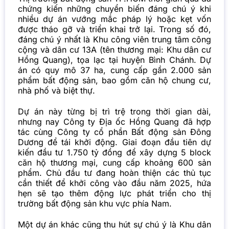
chứng kiến những chuyển biến đáng chú ý khi
nhiều dự án vướng mắc pháp lý hoặc kẹt vốn
được tháo gỡ và triển khai trở lại. Trong số đó,
đáng chú ý nhất là Khu công viên trung tâm công
cộng và dân cư 13A (tên thương mại: Khu dân cư
Hồng Quang), tọa lạc tại huyện Bình Chánh. Dự
án có quy mô 37 ha, cung cấp gần 2.000 sản
phẩm bất động sản, bao gồm căn hộ chung cư,
nhà phố và biệt thự.
Dự án này từng bị trì trệ trong thời gian dài,
nhưng nay Công ty Địa ốc Hồng Quang đã hợp
tác cùng Công ty cổ phần Bất động sản Đông
Dương để tái khởi động. Giai đoạn đầu tiên dự
kiến đầu tư 1.750 tỷ đồng để xây dựng 5 block
căn hộ thương mại, cung cấp khoảng 600 sản
phẩm. Chủ đầu tư đang hoàn thiện các thủ tục
cần thiết để khởi công vào đầu năm 2025, hứa
hẹn sẽ tạo thêm động lực phát triển cho thị
trường bất động sản khu vực phía Nam.
Một
dự án
khác cũng thu hút sự chú ý là Khu dân