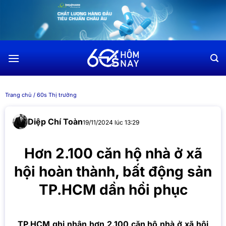
Chuyển
đến
nội
dung
Trang chủ
/
60s Thị trường
Diệp Chí Toàn
19/11/2024 lúc 13:29
Hơn 2.100 căn hộ nhà ở xã
hội hoàn thành, bất động sản
TP.HCM dần hồi phục
TP.HCM ghi nhận hơn 2.100 căn hộ nhà ở xã hội