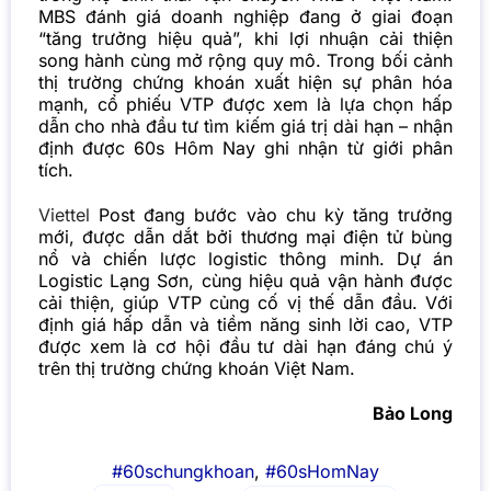
MBS đánh giá doanh nghiệp đang ở giai đoạn
“tăng trưởng hiệu quả”, khi lợi nhuận cải thiện
song hành cùng mở rộng quy mô. Trong bối cảnh
thị trường chứng khoán xuất hiện sự phân hóa
mạnh, cổ phiếu VTP được xem là lựa chọn hấp
dẫn cho nhà đầu tư tìm kiếm giá trị dài hạn – nhận
định được 60s Hôm Nay ghi nhận từ giới phân
tích.
Viettel
Post đang bước vào chu kỳ tăng trưởng
mới, được dẫn dắt bởi thương mại điện tử bùng
nổ và chiến lược logistic thông minh. Dự án
Logistic Lạng Sơn, cùng hiệu quả vận hành được
cải thiện, giúp VTP củng cố vị thế dẫn đầu. Với
định giá hấp dẫn và tiềm năng sinh lời cao, VTP
được xem là cơ hội đầu tư dài hạn đáng chú ý
trên thị trường chứng khoán Việt Nam.
Bảo Long
#60schungkhoan
,
#60sHomNay