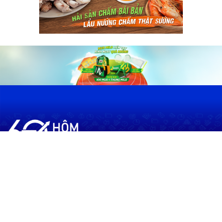
60shomnay.vn là trang mạng xã hội
chia sẻ thông tin hữu ích về xu hướng
tài chính, kinh doanh
Thông Tin