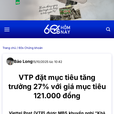
Chuyển
đến
nội
dung
Trang chủ
/
60s Chứng khoán
Bảo Long
15/10/2025 lúc 10:42
VTP đặt mục tiêu tăng
trưởng 27% với giá mục tiêu
121.000 đồng
Viettel Post (VTP) được MBS khuyến nghị “Khả