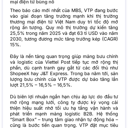
mại điện tử bùng nổ
Theo báo cáo mới nhất của MBS, VTP đang bước
vào giai đoạn tăng trưởng mạnh khi thị trường
thương mại điện tử Việt Nam duy trì tốc độ mở
rộng ấn tượng. Quy mô thị trường dự kiến tăng
25,5% trong năm 2025 và đạt 63 tỉ USD vào năm
2030, tương đương mức tăng trưởng kép (CAGR)
15%.
Đây là nền tảng quan trọng giúp mảng bưu chính
và logistic của Viettel Post tiếp tục mở rộng thị
phần, dù cạnh tranh gay gắt từ các đối thủ như
ShopeeX hay J&T Express. Trong ba năm tới, sản
lượng bưu chính của VTP được dự báo tăng lần
lượt 21,5% – 16,5% – 16,5%.
Dù biên lợi nhuận ngắn hạn chịu áp lực do đầu tư
mở rộng mạng lưới, công ty được kỳ vọng cải
thiện hiệu suất nhờ tối ưu hạ tầng vận hành và
phát triển mạnh mảng logistic B2B. Hệ thống
“Smart Box” – trung tâm giao nhận tự động hóa –
cũng là bước tiến quan trọng. VTP đặt mục tiêu