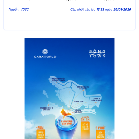
Nguồn: VDSC
Cập nhật vào lúc
13:33
ngày
26/01/2026