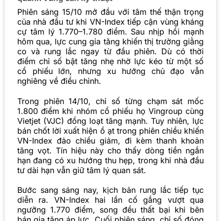
Phiên sáng 15/10 mở đầu với tâm thế thận trọng
của nhà đầu tư khi VN-Index tiếp cận vùng kháng
cự tâm lý 1.770–1.780 điểm. Sau nhịp hồi mạnh
hôm qua, lực cung gia tăng khiến thị trường giằng
co và rung lắc ngay từ đầu phiên. Dù có thời
điểm chỉ số bật tăng nhẹ nhờ lực kéo từ một số
cổ phiếu lớn, nhưng xu hướng chủ đạo vẫn
nghiêng về điều chỉnh.
Trong phiên 14/10, chỉ số từng chạm sát mốc
1.800 điểm khi nhóm cổ phiếu họ Vingroup cùng
Vietjet (VJC) đồng loạt tăng mạnh. Tuy nhiên, lực
bán chốt lời xuất hiện ồ ạt trong phiên chiều khiến
VN-Index đảo chiều giảm, đi kèm thanh khoản
tăng vọt. Tín hiệu này cho thấy dòng tiền ngắn
hạn đang có xu hướng thu hẹp, trong khi nhà đầu
tư dài hạn vẫn giữ tâm lý quan sát.
Bước sang sáng nay, kịch bản rung lắc tiếp tục
diễn ra. VN-Index hai lần cố gắng vượt qua
ngưỡng 1.770 điểm, song đều thất bại khi bên
bán gia tăng áp lực. Cuối phiên sáng, chỉ số đóng