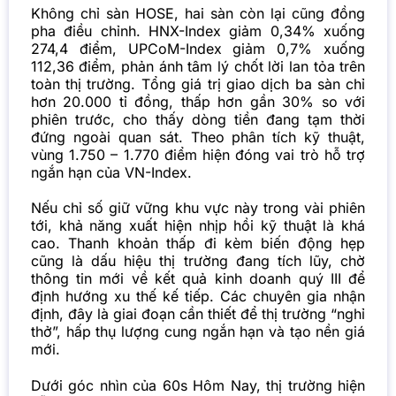
Không chỉ sàn HOSE, hai sàn còn lại cũng đồng
pha điều chỉnh. HNX-Index giảm 0,34% xuống
274,4 điểm, UPCoM-Index giảm 0,7% xuống
112,36 điểm, phản ánh tâm lý chốt lời lan tỏa trên
toàn thị trường. Tổng giá trị giao dịch ba sàn chỉ
hơn 20.000 tỉ đồng, thấp hơn gần 30% so với
phiên trước, cho thấy dòng tiền đang tạm thời
đứng ngoài quan sát. Theo phân tích kỹ thuật,
vùng 1.750 – 1.770 điểm hiện đóng vai trò hỗ trợ
ngắn hạn của VN-Index.
Nếu chỉ số giữ vững khu vực này trong vài phiên
tới, khả năng xuất hiện nhịp hồi kỹ thuật là khá
cao. Thanh khoản thấp đi kèm biến động hẹp
cũng là dấu hiệu thị trường đang tích lũy, chờ
thông tin mới về kết quả kinh doanh quý III để
định hướng xu thế kế tiếp. Các chuyên gia nhận
định, đây là giai đoạn cần thiết để thị trường “nghỉ
thở”, hấp thụ lượng cung ngắn hạn và tạo nền giá
mới.
Dưới góc nhìn của 60s Hôm Nay, thị trường hiện