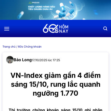
Chuyển
đến
nội
dung
Trang chủ
/
60s Chứng khoán
Bảo Long
17/10/2025 lúc 17:25
VN-Index giảm gần 4 điểm
sáng 15/10, rung lắc quanh
ngưỡng 1.770
Thị trường chứng khoán sáng 15/10 ghi nhận