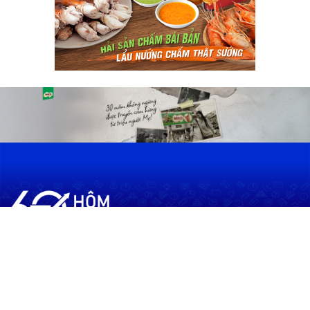
60shomnay.vn là trang mạng xã hội
chia sẻ thông tin hữu ích về xu hướng
tài chính, kinh doanh
Thông Tin