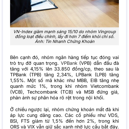
VN-Index giảm mạnh sáng 15/10 do nhóm Vingroup
đồng loạt điều chỉnh, lấy đi hơn 7 điểm khỏi chỉ số.
Ảnh: Tin Nhanh Chứng Khoán
Bên cạnh đó, nhóm ngân hàng tiếp tục đóng vai
trò trụ đỡ quan trọng.
VPBank
(VPB) dẫn đầu đà
tăng với 4,15% lên 33.850 đồng/cp, theo sau là
TPBank (TPB) tăng 2,34%, LPBank (LPB) tăng
1,55%. Một số mã khác như MBB, EIB tăng nhẹ
quanh mức 1%, trong khi nhóm Vietcombank
(VCB), Techcombank (TCB) và MSB đứng giá,
phản ánh sự phân hóa rõ rệt trong nội khối.
Ở chiều ngược lại, nhóm chứng khoán mất đà khi
áp lực cung dâng cao. Các cổ phiếu như VDS,
BSI, FTS giảm từ 1,5% đến hơn 2%, trong khi
ORS và VIX vẫn giữ sắc xanh nhờ lực cầu bắt đáy.