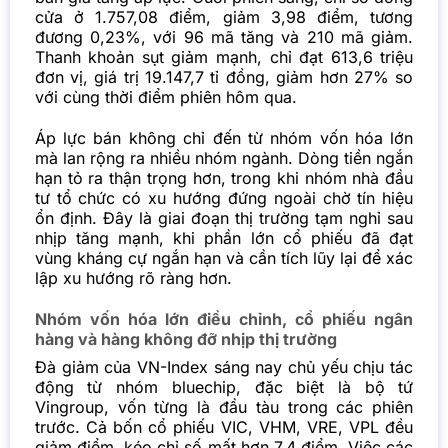
cửa ở 1.757,08 điểm, giảm 3,98 điểm, tương
đương 0,23%, với 96 mã tăng và 210 mã giảm.
Thanh khoản sụt giảm mạnh, chỉ đạt 613,6 triệu
đơn vị, giá trị 19.147,7 tỉ đồng, giảm hơn 27% so
với cùng thời điểm phiên hôm qua.
Áp lực bán không chỉ đến từ nhóm vốn hóa lớn
mà lan rộng ra nhiều nhóm ngành. Dòng tiền ngắn
hạn tỏ ra thận trọng hơn, trong khi nhóm nhà đầu
tư tổ chức có xu hướng đứng ngoài chờ tín hiệu
ổn định. Đây là giai đoạn thị trường tạm nghỉ sau
nhịp tăng mạnh, khi phần lớn cổ phiếu đã đạt
vùng kháng cự ngắn hạn và cần tích lũy lại để xác
lập xu hướng rõ ràng hơn.
Nhóm vốn hóa lớn điều chỉnh, cổ phiếu ngân
hàng và hàng không đỡ nhịp thị trường
Đà giảm của VN-Index sáng nay chủ yếu chịu tác
động từ nhóm bluechip, đặc biệt là bộ tứ
Vingroup, vốn từng là đầu tàu trong các phiên
trước. Cả bốn cổ phiếu VIC, VHM, VRE, VPL đều
giảm điểm, kéo chỉ số mất hơn 7,4 điểm. Việc các