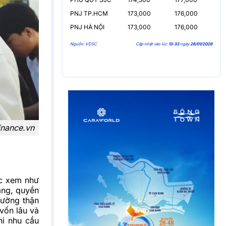
PNJ TP.HCM
173,000
176,000
PNJ HÀ NỘI
173,000
176,000
Nguồn: VDSC
Cập nhật vào lúc
13:33
ngày
26/01/2026
inance.vn
ợc xem như
àng, quyền
hường thận
 vốn lâu và
hi nhu cầu