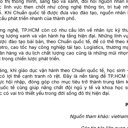
đô thị thông minh, sáng tạo và xanh, đòi hỏi nguồn nhân 
c lĩnh vực then chốt như công nghệ thông tin, trí tuệ n
ố. Khi Chuẩn quốc tế được đưa vào đào tạo, nguồn nhân 
ầu phát triển nhanh của thành phố.
ng nghệ, TP.HCM còn có nhu cầu lớn về nhân lực kỹ th
ng lượng xanh và vận hành hạ tầng hiện đại. Những lĩnh v
ược đào tạo bài bản, theo Chuẩn quốc tế, để có thể theo 
tro, cao tốc hay công nghiệp tái tạo. Logistics, thương mạ
gân hàng và du lịch chất lượng cao cũng là những mũi nhọ
 trong chiến lược phát triển.
ng, khi giáo dục vận hành theo Chuẩn quốc tế, học sinh –
có lợi thế cạnh tranh rõ rệt. Đây là nền tảng để TP.HCM 
ực hội nhập, đóng góp cho mục tiêu trở thành trung tâm k
uốc tế cũng giúp nâng chất đội ngũ y tế và khoa học 
 có vai trò thiết yếu trong đời sống đô thị hiện đại.
Nguồn tham khảo: vietnam