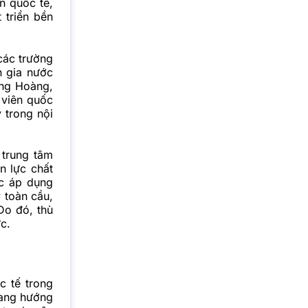
n quốc tế
,
 triển bền
 các trường
n gia nước
ông Hoàng,
 viên quốc
 trong nội
 trung tâm
n lực chất
ệc áp dụng
 toàn cầu,
Do đó, thù
c.
 tế trong
đang hướng