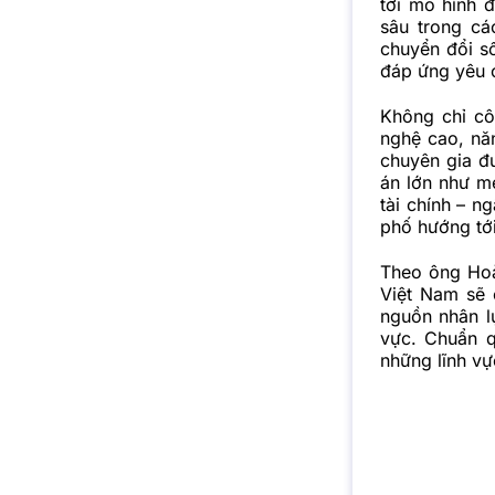
tới mô hình 
sâu trong cá
chuyển đổi s
đáp ứng yêu c
Không chỉ cô
nghệ cao, nă
chuyên gia đ
án lớn như me
tài chính – n
phố hướng tới
Theo ông Hoà
Việt Nam sẽ 
nguồn nhân l
vực. Chuẩn q
những lĩnh vực