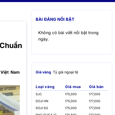
BÀI ĐĂNG NỔI BẬT
Không có bài viết nổi bật trong
ngày.
 Chuẩn
 Việt Nam
Giá vàng
Tỷ giá ngoại tệ
Loại vàng
Giá mua
Giá bán
SJC
175,000
177,000
DOJI HN
175,000
177,000
DOJI SG
175,000
177,000
PHÚ QUÝ SJC
174,500
177,000