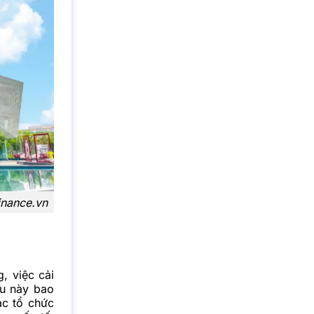
inance.vn
, việc cải
ều này bao
ác tổ chức