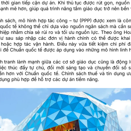
thời gian tiếp cận dự án. Khi thủ tục được rút gọn, nguồn 
ạnh mẽ hơn, giúp quá trình nâng tầm giáo dục trở nên bền
nh sách, mô hình hợp tác công – tư (PPP) được xem là cô
 quốc tế không thể chỉ dựa vào nguồn ngân sách mà cần s
iệp nhằm chia sẻ rủi ro và tối ưu nguồn lực. Theo ông Ho
dư sau sáp nhập các đơn vị hành chính có thể được khai
 hoặc hợp tác vận hành. Điều này vừa tiết kiệm chi phí đ
i để Chuẩn quốc tế được áp dụng vào những mô hình linh h
h tranh lành mạnh giữa các cơ sở giáo dục cũng là động lự
Việc thúc đẩy tự chủ, đổi mới sáng tạo và chuyển đổi số 
ần hơn với Chuẩn quốc tế. Chính sách thuế và tín dụng ư
dụng phù hợp để hỗ trợ các dự án tiềm năng.