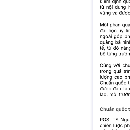
kiểm định qu
từ nội dung 
vững và được
Một phần quan
đại học uy tí
ngoài góp ph
quảng bá hình
tế, từ đó nâ
bộ từng trườn
Cùng với chư
trong quá tr
lượng cao ph
Chuẩn quốc tế
được đào tạo 
lao, môi trườ
Chuẩn quốc t
PGS. TS Ngu
chiến lược ph