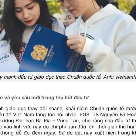
y mạnh đầu tư giáo dục theo Chuẩn quốc tế. Ảnh: vietnamf
ế và yêu cầu mới trong thu hút đầu tư
nh giáo dục thay đổi nhanh, khái niệm Chuẩn quốc tế đư
yếu để Việt Nam tăng tốc hội nhập. PGS. TS Nguyễn Bá Ho
Trường Đại học Bà Rịa – Vũng Tàu, cho rằng nhà đầu tư t
c vào lĩnh vực này do chi phí ban đầu lớn, thời gian thu hồi
 không dễ đo đếm ngay. Sự dè dặt này xuất hiện trong k