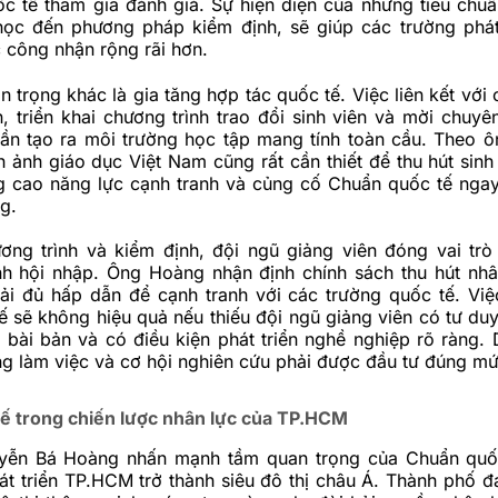
ốc tế tham gia đánh giá. Sự hiện diện của những tiêu
chuẩ
học đến phương pháp kiểm định, sẽ giúp các trường phát
 công nhận rộng rãi hơn.
 trọng khác là gia tăng hợp tác quốc tế. Việc liên kết với
n, triển khai chương trình trao đổi sinh viên và mời chuyê
ần tạo ra môi trường học tập mang tính toàn cầu. Theo 
 ảnh giáo dục Việt Nam cũng rất cần thiết để thu hút sinh
ng cao năng lực cạnh tranh và củng cố Chuẩn quốc tế ngay
g.
ơng trình và kiểm định, đội ngũ giảng viên đóng vai trò
ình hội nhập. Ông Hoàng nhận định chính sách thu hút nhâ
ải đủ hấp dẫn để cạnh tranh với các trường quốc tế. Vi
 sẽ không hiệu quả nếu thiếu đội ngũ giảng viên có tư duy
bài bản và có điều kiện phát triển nghề nghiệp rõ ràng. 
ng làm việc và cơ hội nghiên cứu phải được đầu tư đúng mứ
ế trong chiến lược nhân lực của TP.HCM
yễn Bá Hoàng nhấn mạnh tầm quan trọng của Chuẩn quốc
át triển TP.HCM trở thành siêu đô thị châu Á. Thành phố 