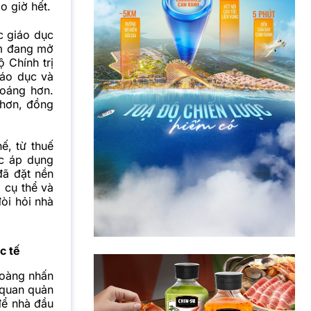
 giờ hết.
c giáo dục
am đang mở
 Chính trị
iáo dục và
hoáng hơn.
 hơn, đồng
ế, từ thuế
c áp dụng
đã đặt nền
 cụ thể và
òi hỏi nhà
c tế
Hoàng nhấn
 quan quản
 để nhà đầu