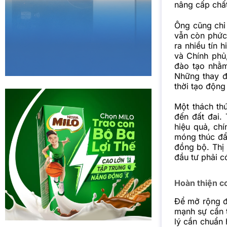
nâng cấp chấ
Ông cũng chỉ 
vẫn còn phức
ra nhiều tín 
và Chính phủ
đào tạo nhằm
Những thay đ
thời tạo động
Một thách th
đến đất đai
hiệu quả, ch
móng thúc đẩy
đồng bộ. Thị 
đầu tư phải c
Hoàn thiện c
Để mở rộng đ
mạnh sự cần t
lý cần chuẩn 