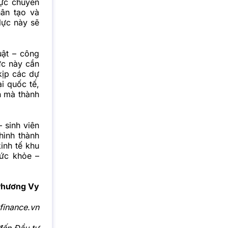
lực chuyên
hân tạo và
lực này sẽ
uật – công
ực này cần
kịp các dự
i quốc tế,
n mà thành
 sinh viên
hình thành
inh tế khu
sức khỏe –
Phương Vy
finance.vn