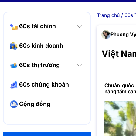
Trang chủ
/
60s 
60s tài chính
Phuong V
60s kinh doanh
Việt Na
60s thị trường
60s chứng khoán
Chuẩn quốc 
nâng tầm cạn
Cộng đồng