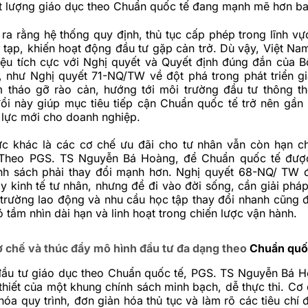
t lượng giáo dục theo Chuẩn quốc tế đang mạnh mẽ hơn bao
ra rằng hệ thống quy định, thủ tục cấp phép trong lĩnh vự
 tạp, khiến hoạt động đầu tư gặp cản trở. Dù vậy, Việt N
hiệu tích cực với Nghị quyết và Quyết định đúng đắn của Bộ
, như Nghị quyết 71-NQ/TW về đột phá trong phát triển g
 tháo gỡ rào cản, hướng tới môi trường đầu tư thông t
ổi này giúp mục tiêu tiếp cận Chuẩn quốc tế trở nên gần
 lực mới cho doanh nghiệp.
ức khác là các cơ chế ưu đãi cho tư nhân vẫn còn hạn ch
. Theo PGS. TS Nguyễn Bá Hoàng, để Chuẩn quốc tế đượ
ính sách phải thay đổi mạnh hơn. Nghị quyết 68-NQ/ TW 
 kinh tế tư nhân, nhưng để đi vào đời sống, cần giải pháp
trường lao động và nhu cầu học tập thay đổi nhanh cũng đ
ó tầm nhìn dài hạn và linh hoạt trong chiến lược vận hành.
ơ chế và thúc đẩy mô hình đầu tư đa dạng theo
Chuẩn quố
ầu tư giáo dục theo Chuẩn quốc tế, PGS. TS Nguyễn Bá 
hiết của một khung chính sách minh bạch, dễ thực thi. Cơ
hóa quy trình, đơn giản hóa thủ tục và làm rõ các tiêu chí