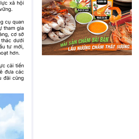
lực xã hội
 vững.
ng cụ quan
ự tham gia
àng, cơ sở
 thác dưới
ầu tư mới,
oạt hơn.
c cải tiến
sẽ đưa các
u đãi cũng