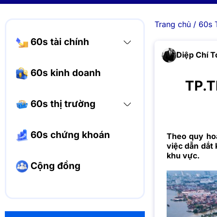
Trang chủ
/
60s 
60s tài chính
Diệp Chí T
60s kinh doanh
TP.T
60s thị trường
60s chứng khoán
Theo quy hoạ
việc dẫn dắt 
khu vực.
Cộng đồng