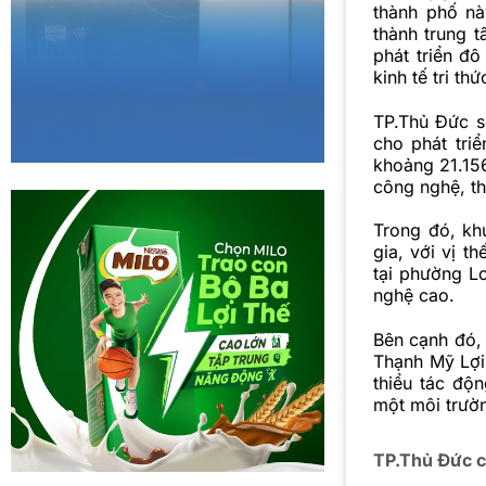
thành phố nà
thành trung t
phát triển đô
kinh tế tri t
TP.Thủ Đức sẽ
cho phát triể
khoảng 21.156
công nghệ, t
Trong đó, kh
gia, với vị 
tại phường L
nghệ cao.
Bên cạnh đó, 
Thạnh Mỹ Lợi
thiểu tác độ
một môi trườn
TP.Thủ Đức c