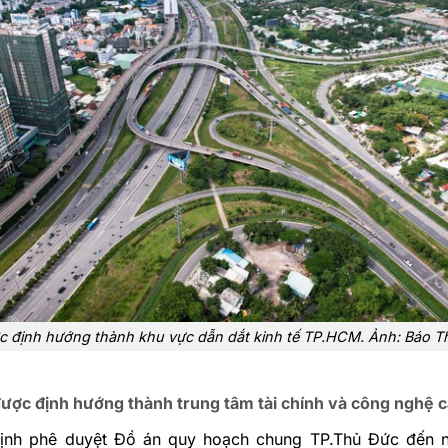
 định hướng thành khu vực dẫn dắt kinh tế TP.HCM. Ảnh: Báo T
ược định hướng thành trung tâm tài chính và công nghệ 
định phê duyệt Đồ án quy hoạch chung TP.Thủ Đức đến 