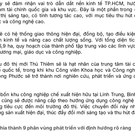
y sẽ đảm nhận vai trò dẫn dắt nền kinh tế TP.HCM, hướ
âm tài chính quốc gia và khu vực. Đây là một phần trong 
 thị sáng tạo, có tính tương tác cao, với mục tiêu thu hút
hức và công nghệ cao.
 có hệ thống giao thông hiện đại, đồng bộ, tạo điều kiện
n kinh tế và nâng cao chất lượng sống. Với tổng diện tíc
,9 ha, quy hoạch của thành phố tập trung vào các lĩnh vực 
hương mại, giáo dục và công nghiệp.
u đô thị mới Thủ Thiêm sẽ là hạt nhân của trung tâm tài 
thế quốc tế, trong khi khu Công viên Khoa học và Công n
ong Phước sẽ trở thành nơi nghiên cứu, phát triển và ứng
bốn khu công nghiệp chế xuất hiện hữu tại Linh Trung, Bìn
 cũng sẽ được nâng cấp theo hướng ứng dụng công nghệ
ng tiêu cực đến môi trường đô thị. Việc chuyển đổi này n
g sản xuất hiện đại, thúc đẩy đổi mới sáng tạo và thu hút đ
hia thành 9 phân vùng phát triển với định hướng rõ ràng