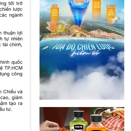
ng tới trở
chiến lược
 các ngành
 thuận lợi
h tự nhiên
tài chính,
chính quốc
ghệ TP.HCM
 dụng công
h Chiểu và
 cao, giảm
hằm tạo ra
ầu tư.