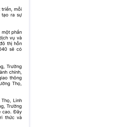
triển
, mỗi
 tạo ra sự
à một phần
dịch vụ và
đô thị hỗn
040 sẽ có
ng, Trường
ành chính,
giao thông
rường Thọ,
 Thọ, Linh
ng, Trường
ệ cao
. Đây
ri thức và