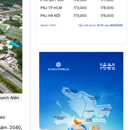
PNJ TP.HCM
173,000
176,000
PNJ HÀ NỘI
173,000
176,000
Nguồn: VDSC
Cập nhật vào lúc
13:33
ngày
26/01/2026
hanh Niên
cao
năm 2040,