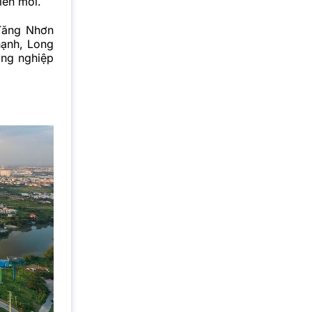
iển mới.
Tăng Nhơn
hạnh, Long
ông nghiệp