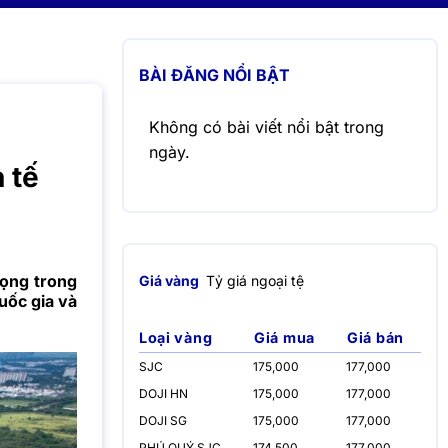
BÀI ĐĂNG NỔI BẬT
Không có bài viết nổi bật trong
ngày.
 tế
ọng trong
Giá vàng
Tỷ giá ngoại tệ
uốc gia và
Loại vàng
Giá mua
Giá bán
SJC
175,000
177,000
DOJI HN
175,000
177,000
DOJI SG
175,000
177,000
PHÚ QUÝ SJC
174,500
177,000