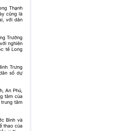
ong Thạnh
ày cũng là
i, với dân
ờng Trường
với nghiên
ốc tế Long
Bình Trưng
 dân số dự
h, An Phú,
ng tâm của
 trung tâm
c Bình và
ể thao của