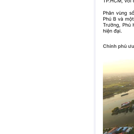
TP.HCM, với c
Phân vùng s
Phú B và một
Trường, Phú 
hiện đại.
Chính phủ ưu 