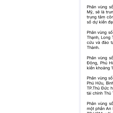
Phân vùng s
Mỹ, sẽ là tru
trung tâm côn
số dự kiến đ
Phân vùng số
Thạnh, Long T
cứu và đào t
Thành.
Phân vùng số
Đông, Phú Hữ
kiến khoảng 
Phân vùng số
Phú Hữu, Bình
TP.Thủ Đức hi
tài chính Thủ 
Phân vùng s
một phần An P