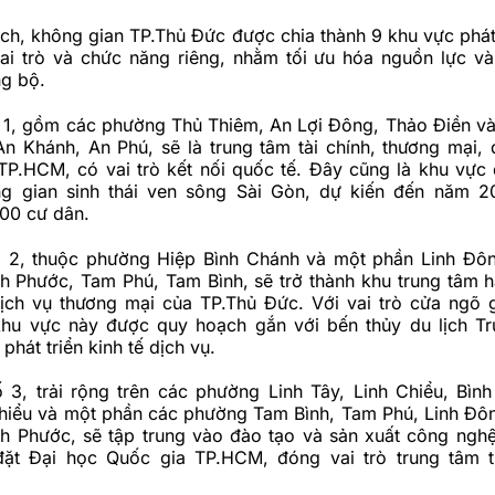
ch, không gian
TP.Thủ Đức được chia thành 9 khu vực phát 
ai trò và chức năng riêng, nhằm tối ưu hóa nguồn lực và
ng bộ.
 1, gồm các phường Thủ Thiêm, An Lợi Đông, Thảo Điền v
n Khánh, An Phú, sẽ là trung tâm tài chính, thương mại, 
TP.HCM, có vai trò kết nối quốc tế. Đây cũng là khu vực 
g gian sinh thái ven sông Sài Gòn, dự kiến đến năm 2
00 cư dân.
 2, thuộc phường Hiệp Bình Chánh và một phần Linh Đô
h Phước, Tam Phú, Tam Bình, sẽ trở thành khu trung tâm h
ịch vụ thương mại của TP.Thủ Đức. Với vai trò cửa ngõ 
khu vực này được quy hoạch gắn với bến thủy du lịch T
phát triển kinh tế dịch vụ.
 3, trải rộng trên các phường Linh Tây, Linh Chiểu, Bình
Chiểu và một phần các phường Tam Bình, Tam Phú, Linh Đô
nh Phước, sẽ tập trung vào đào tạo và sản xuất
công ngh
đặt Đại học Quốc gia TP.HCM, đóng vai trò trung tâm t