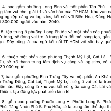
ố 4, bao gồm phường Long Bình và một phần Tân Phú, L
ng tâm vui chơi giải trí và văn hóa của TP.HCM. Khu vực n
g nghiệp cảng và logistics, kết nối với Biên Hòa, Đồng Na
ạt 300.000 người vào năm 2040.
 5, tập trung ở phường Long Phước và một phần các phư
rường, sẽ đóng vai trò là trung tâm đổi mới sáng tạo, gắn 
ạo. Đây cũng là cửa ngõ kết nối TP.HCM với sân bay qu
 6, thuộc một phần các phường Thạnh Mỹ Lợi, Cát Lái, 
u, sẽ trở thành trung tâm dịch vụ cảng và logistics, với
130.000 người.
 7, bao gồm phường Bình Trưng Tây và một phần An Khán
 Trưng Đông, Cát Lái, Thạnh Mỹ Lợi, sẽ giữ vai trò là tru
ện hữu. Đây cũng là khu vực kết nối giữa cảng Cát Lái và
Thiêm, tạo động lực phát triển kinh tế.
ố 8, gồm các phường Phước Long A, Phước Long B, Phướ
hú, Tăng Nhơn Phú B, Phú Hữu, sẽ là trung tâm thể dục th