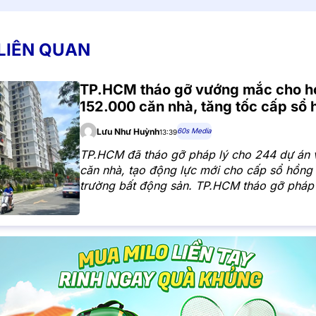
 LIÊN QUAN
TP.HCM tháo gỡ vướng mắc cho h
152.000 căn nhà, tăng tốc cấp sổ
60s Media
Lưu Như Huỳnh
13:39
TP.HCM đã tháo gỡ pháp lý cho 244 dự án 
căn nhà, tạo động lực mới cho cấp sổ hồng 
trường bất động sản. TP.HCM tháo gỡ pháp
dự án, hơn 152.000 căn nhà đủ điều kiện 
Tiến trình xử lý các tồn đọng