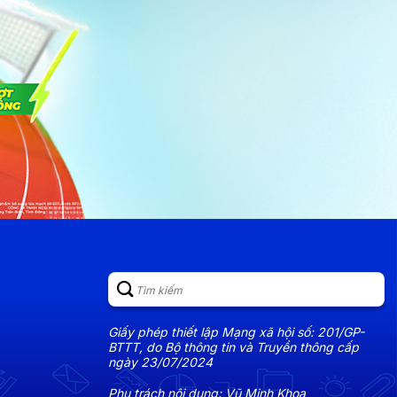
Giấy phép thiết lập Mạng xã hội số: 201/GP-
BTTT, do Bộ thông tin và Truyền thông cấp
ngày 23/07/2024
Phụ trách nội dung: Vũ Minh Khoa