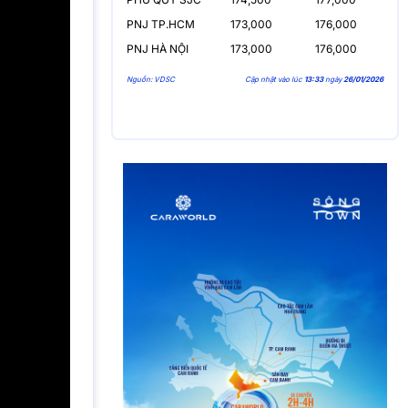
PNJ TP.HCM
173,000
176,000
PNJ HÀ NỘI
173,000
176,000
Nguồn: VDSC
Cập nhật vào lúc
13:33
ngày
26/01/2026