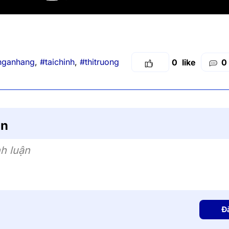
nganhang
,
#taichinh
,
#thitruong
0
0
ận
h luận
Đ