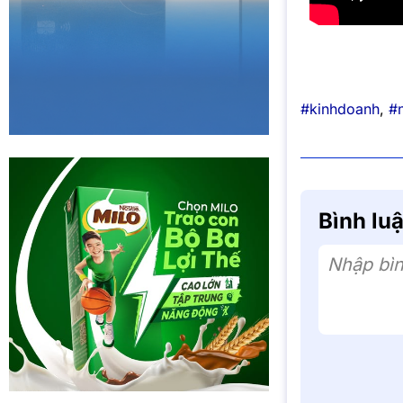
#kinhdoanh
,
#
Bình lu
Nhập bìn