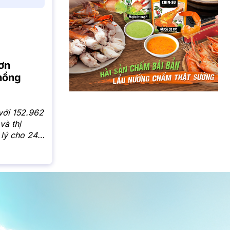
ơn
 hồng
với 152.962
và thị
 lý cho 244
cấp sổ hồng