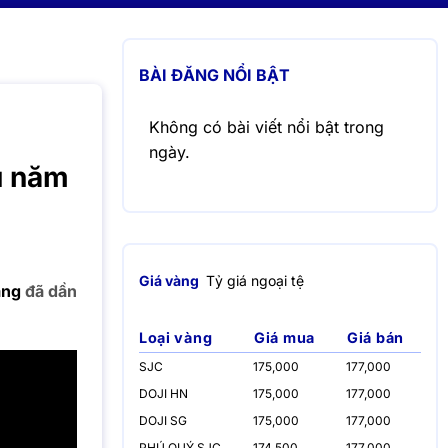
BÀI ĐĂNG NỔI BẬT
Không có bài viết nổi bật trong
ngày.
u năm
Giá vàng
Tỷ giá ngoại tệ
àng
đã dần
Loại vàng
Giá mua
Giá bán
SJC
175,000
177,000
DOJI HN
175,000
177,000
DOJI SG
175,000
177,000
PHÚ QUÝ SJC
174,500
177,000