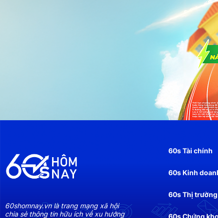
60s Tài chính
60s Kinh doan
60s Thị trường
60shomnay.vn là trang mạng xã hội
chia sẻ thông tin hữu ích về xu hướng
60s Chứng kh