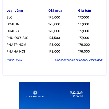
Loại vàng
Giá mua
Giá bán
SJC
175,000
177,000
DOJI HN
175,000
177,000
DOJI SG
175,000
177,000
PHÚ QUÝ SJC
174,500
177,000
PNJ TP.HCM
173,000
176,000
PNJ HÀ NỘI
173,000
176,000
Nguồn: VDSC
Cập nhật vào lúc
13:33
ngày
26/01/2026