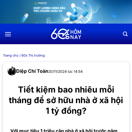
Chuyển
đến
nội
dung
Trang chủ
/
60s Thị trường
Diệp Chí Toàn
20/11/2024 lúc 14:54
Tiết kiệm bao nhiêu mỗi
tháng để sở hữu nhà ở xã hội
1 tỷ đồng?
Với mục tiêu 1 triệu căn nhà ở xã hội trước năm