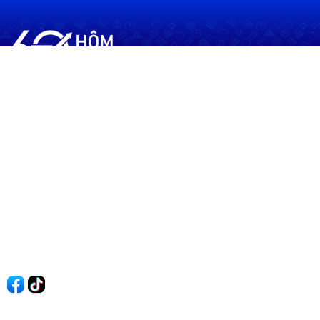
60shomnay.vn là trang mạng xã hội
chia sẻ thông tin hữu ích về xu hướng
tài chính, kinh doanh
Thông Tin
Điều khoản sử dụng
Quy Định Viết Bài
Liên hệ
Quảng cáo
60s Tài chính