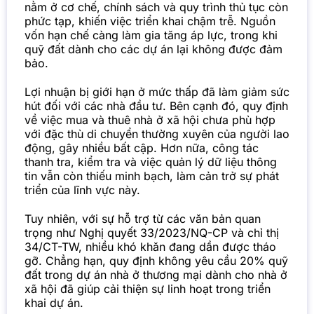
nằm ở cơ chế, chính sách và quy trình thủ tục còn
phức tạp, khiến việc triển khai chậm trễ. Nguồn
vốn hạn chế càng làm gia tăng áp lực, trong khi
quỹ đất dành cho các dự án lại không được đảm
bảo.
Lợi nhuận bị giới hạn ở mức thấp đã làm giảm sức
hút đối với các nhà đầu tư. Bên cạnh đó, quy định
về việc mua và thuê nhà ở xã hội chưa phù hợp
với đặc thù di chuyển thường xuyên của người lao
động, gây nhiều bất cập. Hơn nữa, công tác
thanh tra, kiểm tra và việc quản lý dữ liệu thông
tin vẫn còn thiếu minh bạch, làm cản trở sự phát
triển của lĩnh vực này.
Tuy nhiên, với sự hỗ trợ từ các văn bản quan
trọng như Nghị quyết 33/2023/NQ-CP và chỉ thị
34/CT-TW, nhiều khó khăn đang dần được tháo
gỡ. Chẳng hạn, quy định không yêu cầu 20% quỹ
đất trong dự án nhà ở thương mại dành cho nhà ở
xã hội đã giúp cải thiện sự linh hoạt trong triển
khai dự án.