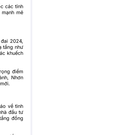
ốc các tỉnh
ển mạnh mẽ
 đai 2024,
ạ tầng như
tác khuếch
trọng điểm
ành, Nhơn
 mới.
áo về tình
nhà đầu tư
 tầng đồng