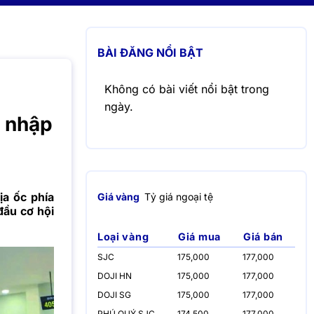
BÀI ĐĂNG NỔI BẬT
Không có bài viết nổi bật trong
ngày.
p nhập
ịa ốc phía
Giá vàng
Tỷ giá ngoại tệ
đầu cơ hội
Loại vàng
Giá mua
Giá bán
SJC
175,000
177,000
DOJI HN
175,000
177,000
DOJI SG
175,000
177,000
PHÚ QUÝ SJC
174,500
177,000