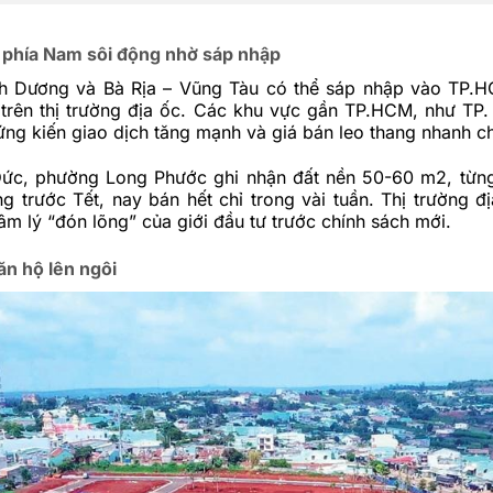
 phía Nam sôi động nhờ sáp nhập
nh Dương và Bà Rịa – Vũng Tàu có thể sáp nhập vào
TP.
 trên thị trường địa ốc. Các khu vực gần TP.HCM, như TP.
ng kiến giao dịch tăng mạnh và giá bán leo thang nhanh c
Đức, phường Long Phước ghi nhận đất nền 50-60 m2, từn
ng trước Tết, nay bán hết chỉ trong vài tuần. Thị trường đ
tâm lý “đón lõng” của giới đầu tư trước chính sách mới.
ăn hộ lên ngôi