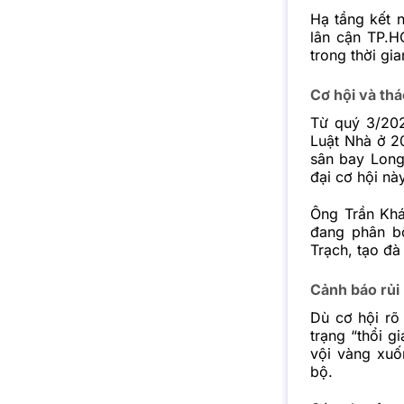
Hạ tầng kết n
lân cận TP.H
trong thời gia
Cơ hội và thá
Từ quý 3/202
Luật Nhà ở 2
sân bay Long
đại cơ hội này
Ông Trần Khá
đang phân b
Trạch, tạo đà
Cảnh báo rủi 
Dù cơ hội rõ
trạng “thổi g
vội vàng xuố
bộ.