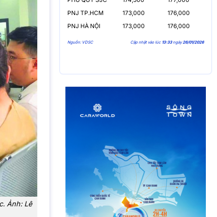
PNJ TP.HCM
173,000
176,000
PNJ HÀ NỘI
173,000
176,000
Nguồn: VDSC
Cập nhật vào lúc
13:33
ngày
26/01/2026
c. Ảnh: Lê