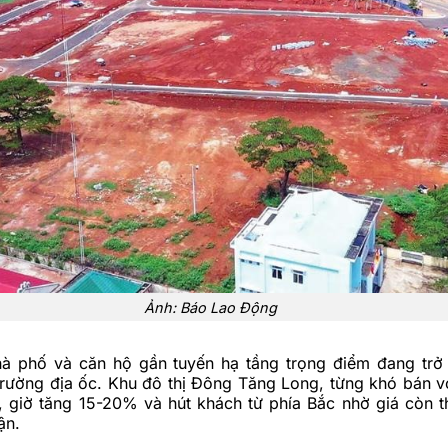
Ảnh: Báo Lao Động
à phố và căn hộ gần tuyến hạ tầng trọng điểm đang trở
trường địa ốc. Khu đô thị Đông Tăng Long, từng khó bán vớ
, giờ tăng 15-20% và hút khách từ phía Bắc nhờ giá còn t
ận.