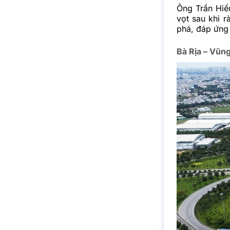
Ông Trần Hiế
vọt sau khi r
phá, đáp ứng 
Bà Rịa – Vũng