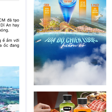
HCM
đã tạo
 Dĩ An hay
hóng.
g ế ẩm với
ịa ốc đang