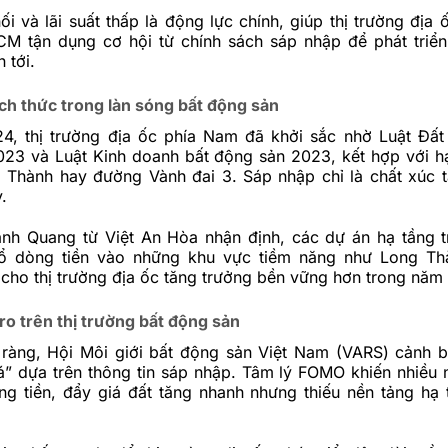
ối và lãi suất thấp là động lực chính, giúp thị trường địa 
CM tận dụng cơ hội từ chính sách sáp nhập để phát tri
n tới.
ch thức trong làn sóng bất động sản
4, thị trường địa ốc phía Nam đã khởi sắc nhờ Luật Đất
023 và Luật Kinh doanh bất động sản 2023, kết hợp với h
 Thành hay đường Vành đai 3. Sáp nhập chỉ là chất xúc 
.
nh Quang từ Việt An Hòa nhận định, các dự án hạ tầng 
ổ dòng tiền vào những khu vực tiềm năng như Long Th
 cho thị trường địa ốc tăng trưởng bền vững hơn trong năm
ro trên thị trường bất động sản
 ràng, Hội Môi giới bất động sản Việt Nam (VARS) cảnh b
iá” dựa trên thông tin sáp nhập. Tâm lý FOMO khiến nhiều 
ng tiền, đẩy giá đất tăng nhanh nhưng thiếu nền tảng hạ