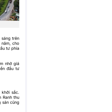
 sáng trên
u năm, cho
ầu tư phía
ếm nhờ giá
iền đầu tư
 khởi sắc.
m Ranh thu
g sản cũng