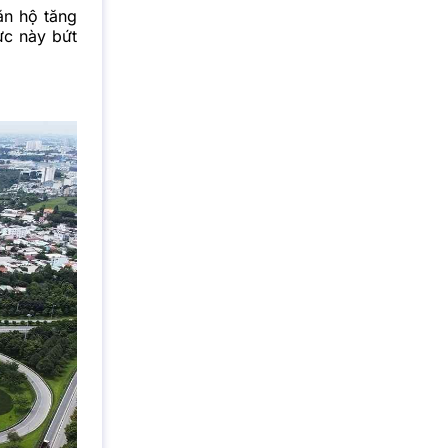
ăn hộ tăng
ực này bứt