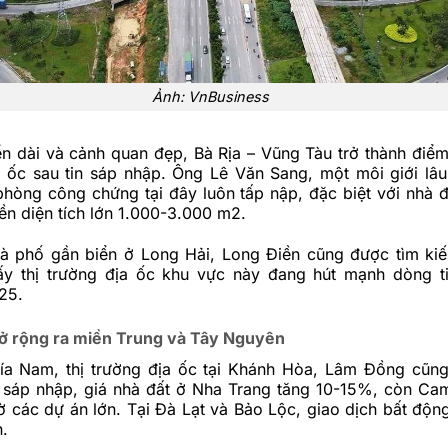
Ảnh: VnBusiness
iển dài và cảnh quan đẹp, Bà Rịa – Vũng Tàu trở thành điểm
ịa ốc sau tin sáp nhập. Ông Lê Văn Sang, một môi giới lâ
hòng công chứng tại đây luôn tấp nập, đặc biệt với nhà đ
ền diện tích lớn 1.000-3.000 m2.
à phố gần biển ở Long Hải, Long Điền cũng được tìm ki
y thị trường địa ốc khu vực này đang hút mạnh dòng t
25.
ở rộng ra miền Trung và Tây Nguyên
ía Nam, thị trường địa ốc tại Khánh Hòa, Lâm Đồng cũng
n sáp nhập, giá nhà đất ở Nha Trang tăng 10-15%, còn Ca
ờ các dự án lớn. Tại Đà Lạt và Bảo Lộc, giao dịch bất độn
.