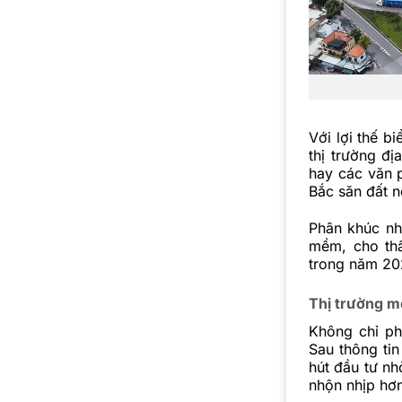
Với lợi thế b
thị trường đ
hay các văn p
Bắc săn đất n
Phân khúc nh
mềm, cho thấ
trong năm 20
Thị trường m
Không chỉ ph
Sau thông ti
hút đầu tư nh
nhộn nhịp hơn