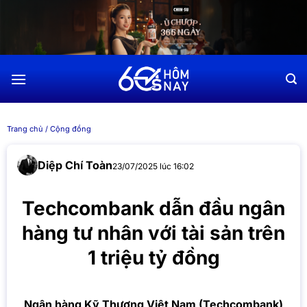
Chuyển
đến
nội
dung
Trang chủ
/
Cộng đồng
Diệp Chí Toàn
23/07/2025 lúc 16:02
Techcombank dẫn đầu ngân
hàng tư nhân với tài sản trên
1 triệu tỷ đồng
Ngân hàng Kỹ Thương Việt Nam (Techcombank)