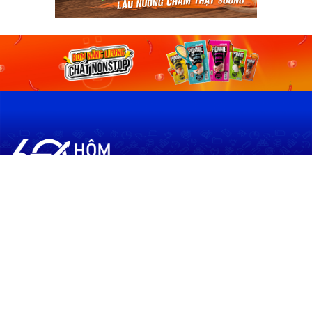
60shomnay.vn là trang mạng xã hội
chia sẻ thông tin hữu ích về xu hướng
tài chính, kinh doanh
Thông Tin
Điều khoản sử dụng
Quy Định Viết Bài