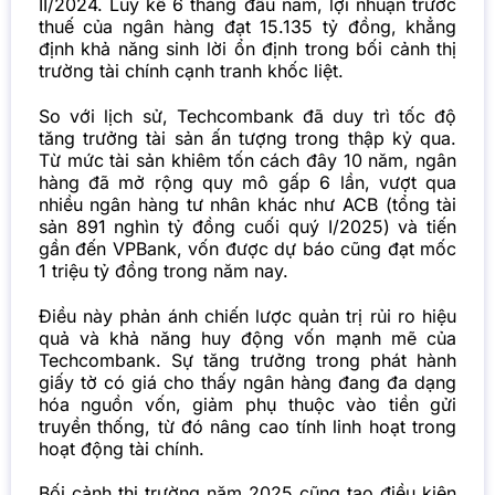
II/2024. Lũy kế 6 tháng đầu năm, lợi nhuận trước
thuế của ngân hàng đạt 15.135 tỷ đồng, khẳng
định khả năng sinh lời ổn định trong bối cảnh thị
trường tài chính cạnh tranh khốc liệt.
So với lịch sử, Techcombank đã duy trì tốc độ
tăng trưởng tài sản ấn tượng trong thập kỷ qua.
Từ mức tài sản khiêm tốn cách đây 10 năm, ngân
hàng đã mở rộng quy mô gấp 6 lần, vượt qua
nhiều ngân hàng tư nhân khác như ACB (tổng tài
sản 891 nghìn tỷ đồng cuối quý I/2025) và tiến
gần đến VPBank, vốn được dự báo cũng đạt mốc
1 triệu tỷ đồng trong năm nay.
Điều này phản ánh chiến lược quản trị rủi ro hiệu
quả và khả năng huy động vốn mạnh mẽ của
Techcombank. Sự tăng trưởng trong phát hành
giấy tờ có giá cho thấy ngân hàng đang đa dạng
hóa nguồn vốn, giảm phụ thuộc vào tiền gửi
truyền thống, từ đó nâng cao tính linh hoạt trong
hoạt động tài chính.
Bối cảnh thị trường năm 2025 cũng tạo điều kiện