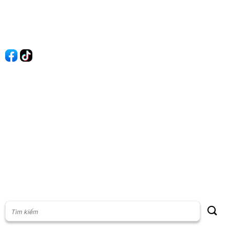
Liên hệ
Quảng cáo
60s Tài chính
60s Kinh doanh
60s Thị trường
60s Chứng khoán
Cộng đồng