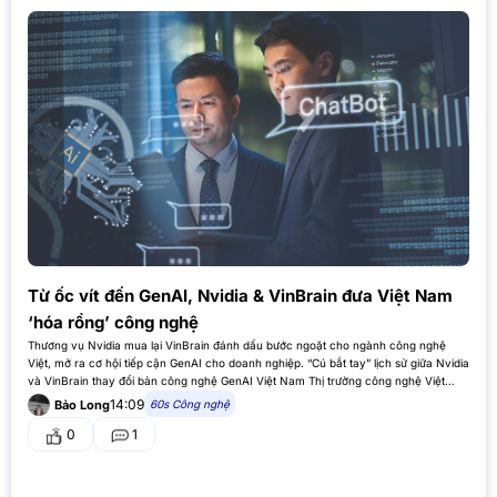
Từ ốc vít đến GenAI, Nvidia & VinBrain đưa Việt Nam
‘hóa rồng’ công nghệ
Thương vụ Nvidia mua lại VinBrain đánh dấu bước ngoặt cho ngành công nghệ
Việt, mở ra cơ hội tiếp cận GenAI cho doanh nghiệp. “Cú bắt tay” lịch sử giữa Nvidia
và VinBrain thay đổi bản công nghệ GenAI Việt Nam Thị trường công nghệ Việt
Nam vừa chứng…
14:09
60s Công nghệ
Bảo Long
0
1