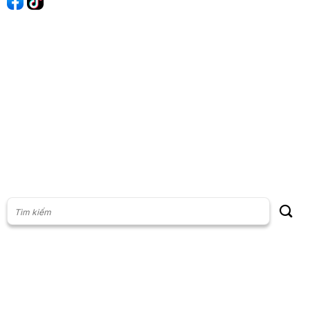
60s Tài chính
60s Kinh doanh
60s Thị trường
60s Chứng khoán
Cộng đồng
Giấy phép thiết lập Mạng xã hội số: 201/GP-BTTT, do Bộ thông
tin và Truyền thông cấp ngày 23/07/2024
Phụ trách nội dung: Vũ Minh Khoa