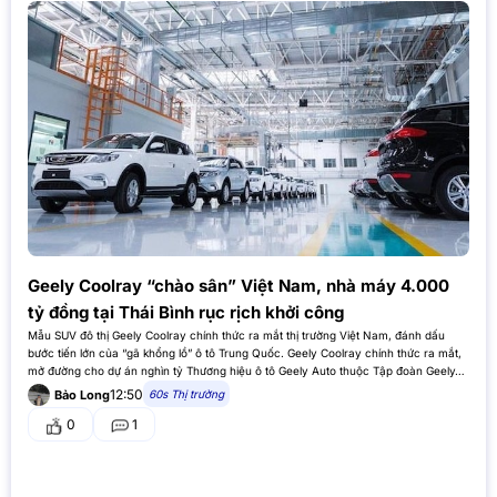
Geely Coolray “chào sân” Việt Nam, nhà máy 4.000
tỷ đồng tại Thái Bình rục rịch khởi công
Mẫu SUV đô thị Geely Coolray chính thức ra mắt thị trường Việt Nam, đánh dấu
bước tiến lớn của “gã khổng lồ” ô tô Trung Quốc. Geely Coolray chính thức ra mắt,
mở đường cho dự án nghìn tỷ Thương hiệu ô tô Geely Auto thuộc Tập đoàn Geely…
12:50
60s Thị trường
Bảo Long
0
1