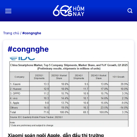
Chuyển
đến
nội
dung
Trang chủ
/
#congnghe
#congnghe
Xiaomi soán ngôi Apple, dẫn đầu thị trường