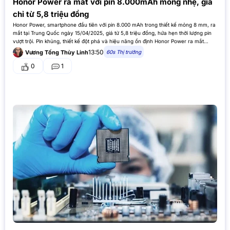
Honor Power ra mắt với pin 8.000mAh mỏng nhẹ, giá
chỉ từ 5,8 triệu đồng
Honor Power, smartphone đầu tiên với pin 8.000 mAh trong thiết kế mỏng 8 mm, ra
mắt tại Trung Quốc ngày 15/04/2025, giá từ 5,8 triệu đồng, hứa hẹn thời lượng pin
vượt trội. Pin khủng, thiết kế đột phá và hiệu năng ổn định Honor Power ra mắt
ngày…
13:50
60s Thị trường
Vương Tống Thùy Linh
0
1