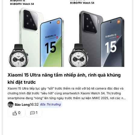
Xiaomi 15 Ultra nâng tầm nhiếp ảnh, rinh quà khủng
khi đặt trước
Xiaomi 15 Ultra tiếp tục gây “sốt” trước thềm ra mắt với bộ kit camera độc đáo và
chương trình đặt trước “siêu hời” cùng smartwatch Xiaomi Watch S4. Thị trường
smartphone đang “nóng” lên từng ngày trước thềm sự kiện MWC 2025, nơi các nhà
sản xuất hàng đầu…
16:32
60s Thị trường
Bảo Long
0
1