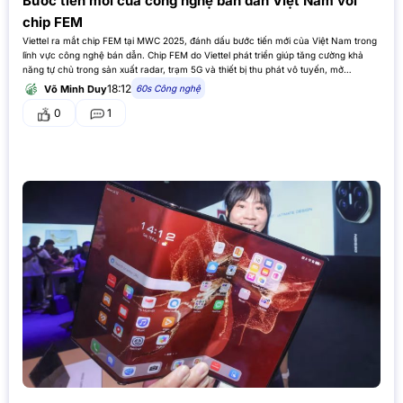
Bước tiến mới của công nghệ bán dẫn Việt Nam với
chip FEM
Viettel ra mắt chip FEM tại MWC 2025, đánh dấu bước tiến mới của Việt Nam trong
lĩnh vực công nghệ bán dẫn. Chip FEM do Viettel phát triển giúp tăng cường khả
năng tự chủ trong sản xuất radar, trạm 5G và thiết bị thu phát vô tuyến, mở…
18:12
60s Công nghệ
Võ Minh Duy
0
1