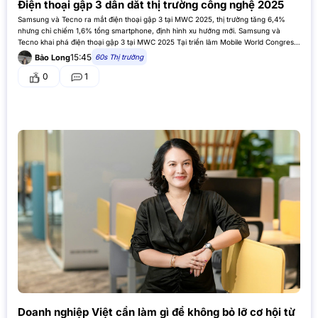
Điện thoại gập 3 dẫn dắt thị trường công nghệ 2025
Samsung và Tecno ra mắt điện thoại gập 3 tại MWC 2025, thị trường tăng 6,4%
nhưng chỉ chiếm 1,6% tổng smartphone, định hình xu hướng mới. Samsung và
Tecno khai phá điện thoại gập 3 tại MWC 2025 Tại triển lãm Mobile World Congress
(MWC) ở Barcelona ngày 10/3/2025,…
15:45
60s Thị trường
Bảo Long
0
1
Doanh nghiệp Việt cần làm gì để không bỏ lỡ cơ hội từ