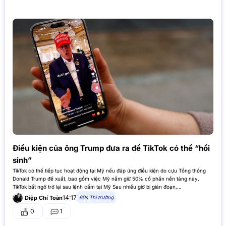
Điều kiện của ông Trump đưa ra để TikTok có thể “hồi
sinh”
TikTok có thể tiếp tục hoạt động tại Mỹ nếu đáp ứng điều kiện do cựu Tổng thống
Donald Trump đề xuất, bao gồm việc Mỹ nắm giữ 50% cổ phần nền tảng này.
TikTok bất ngờ trở lại sau lệnh cấm tại Mỹ Sau nhiều giờ bị gián đoạn,…
14:17
60s Thị trường
Diệp Chí Toàn
0
1