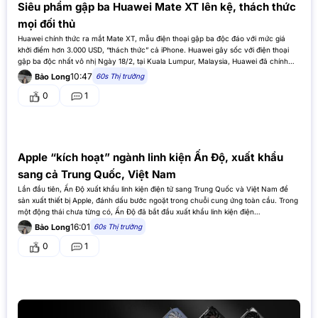
Siêu phẩm gập ba Huawei Mate XT lên kệ, thách thức
mọi đối thủ
Huawei chính thức ra mắt Mate XT, mẫu điện thoại gập ba độc đáo với mức giá
khởi điểm hơn 3.000 USD, “thách thức” cả iPhone. Huawei gây sốc với điện thoại
gập ba độc nhất vô nhị Ngày 18/2, tại Kuala Lumpur, Malaysia, Huawei đã chính
thức “trình làng”…
10:47
60s Thị trường
Bảo Long
0
1
Apple “kích hoạt” ngành linh kiện Ấn Độ, xuất khẩu
sang cả Trung Quốc, Việt Nam
Lần đầu tiên, Ấn Độ xuất khẩu linh kiện điện tử sang Trung Quốc và Việt Nam để
sản xuất thiết bị Apple, đánh dấu bước ngoặt trong chuỗi cung ứng toàn cầu. Trong
một động thái chưa từng có, Ấn Độ đã bắt đầu xuất khẩu linh kiện điện…
16:01
60s Thị trường
Bảo Long
0
1