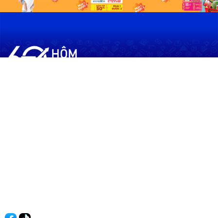
60shomnay.vn là trang mạng xã hội
chia sẻ thông tin hữu ích về xu hướng
tài chính, kinh doanh
Thông Tin
Điều khoản sử dụng
Quy Định Viết Bài
Liên hệ
Quảng cáo