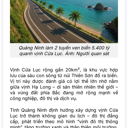
Quảng Ninh làm 2 tuyến ven biển 5.400 tỷ
quanh vịnh Cửa Lục. Ảnh:
Người quan sát
Vịnh Cửa Lục rộng gần 20km², là khu vực hợp
lưu của sáu con sông từ núi Thiên Sơn đổ ra biển.
Vị trí này được đánh giá có lợi thế lớn nhờ nằm
giữa vịnh Hạ Long – di sản thiên nhiên thế giới –
và vùng đất phía Bắc đang mở rộng mạnh về
công nghiệp, đô thị và dịch vụ.
Tỉnh Quảng Ninh định hướng xây dựng vịnh Cửa
Lục trở thành không gian du lịch – đô thị đẳng
cấp, phát triển theo mô hình “vịnh đô thị thông
minh”, tăng trưởng xanh và thân thiện môi trường.