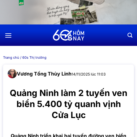
Chuyển
đến
nội
dung
Trang chủ
/
60s Thị trường
Vương Tống Thùy Linh
14/11/2025 lúc 11:03
Quảng Ninh làm 2 tuyến ven
biển 5.400 tỷ quanh vịnh
Cửa Lục
Quảng Ninh triển khai hai tuyến đường ven biển