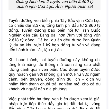
Quảng Ninh làm 2 tuyến ven biển 5.400 tỷ
quanh vịnh Cửa Lục. Ảnh: Người quan sát
Tuyến đường ven biển phía Tây Bắc vịnh Cửa Lục
có chiều dài 8,3km, tổng kinh phí đầu tư 2.860 tỷ
đồng. Tuyến đường bao biển nối từ Trần Quốc
Nghiễn đến cầu Bang dài hơn 7km với tổng vốn
2.618 tỷ đồng. Cả hai dự án đều được Ban Quản
lý dự án khu vực 1 ký hợp đồng tư vấn và đang
tiến hành khảo sát, lập dự án.
Khi hoàn thành, hai tuyến đường này không chỉ
tăng khả năng lưu thông mà còn nâng cao chất
lượng cảnh quan ven biển. Các đoạn tuyến được
quy hoạch gắn với không gian mở, khu vực ngắm
cảnh, bến thuyền, công trình du lịch – dịch vụ
nhằm hình thành chuỗi trải nghiệm mới cho cả du
khách và người dân địa phương.
Việc phát triển hạ tầng ven biển được xem là giải
pháp trực tiếp thúc đẩy giá trị đất đai tại vùng
Bắc vịnh Cửa Lục – khu vực có dư địa quỹ đất