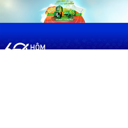
60shomnay.vn là trang mạng xã hội
chia sẻ thông tin hữu ích về xu hướng
tài chính, kinh doanh
Thông Tin
Điều khoản sử dụng
Quy Định Viết Bài
Liên hệ