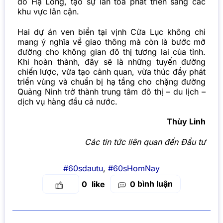
đô Hạ Long, tạo sự lan tỏa phát triển sang các
khu vực lân cận.
Hai dự án ven biển tại vịnh Cửa Lục không chỉ
mang ý nghĩa về giao thông mà còn là bước mở
đường cho không gian đô thị tương lai của tỉnh.
Khi hoàn thành, đây sẽ là những tuyến đường
chiến lược, vừa tạo cảnh quan, vừa thúc đẩy phát
triển vùng và chuẩn bị hạ tầng cho chặng đường
Quảng Ninh trở thành trung tâm đô thị – du lịch –
dịch vụ hàng đầu cả nước.
Thùy Linh
Các tin tức liên quan đến Đầu tư
#60sdautu
,
#60sHomNay
bình luận
0
0