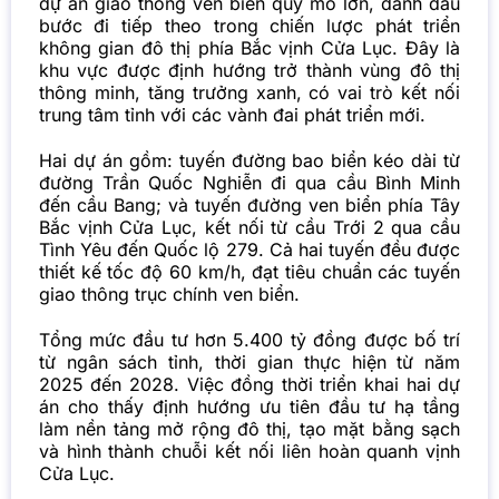
dự án giao thông ven biển quy mô lớn, đánh dấu
bước đi tiếp theo trong chiến lược phát triển
không gian đô thị phía Bắc vịnh Cửa Lục. Đây là
khu vực được định hướng trở thành vùng đô thị
thông minh, tăng trưởng xanh, có vai trò kết nối
trung tâm tỉnh với các vành đai phát triển mới.
Hai dự án gồm: tuyến đường bao biển kéo dài từ
đường Trần Quốc Nghiễn đi qua cầu Bình Minh
đến cầu Bang; và tuyến đường ven biển phía Tây
Bắc vịnh Cửa Lục, kết nối từ cầu Trới 2 qua cầu
Tình Yêu đến Quốc lộ 279. Cả hai tuyến đều được
thiết kế tốc độ 60 km/h, đạt tiêu chuẩn các tuyến
giao thông trục chính ven biển.
Tổng mức đầu tư hơn 5.400 tỷ đồng được bố trí
từ ngân sách tỉnh, thời gian thực hiện từ năm
2025 đến 2028. Việc đồng thời triển khai hai dự
án cho thấy định hướng ưu tiên đầu tư hạ tầng
làm nền tảng mở rộng đô thị, tạo mặt bằng sạch
và hình thành chuỗi kết nối liên hoàn quanh vịnh
Cửa Lục.