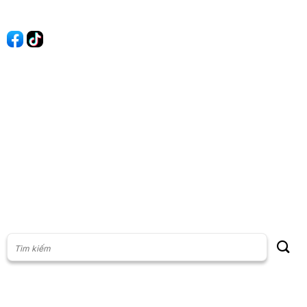
Quảng cáo
60s Tài chính
60s Kinh doanh
60s Thị trường
60s Chứng khoán
Cộng đồng
Giấy phép thiết lập Mạng xã hội số: 201/GP-BTTT, do Bộ thông
tin và Truyền thông cấp ngày 23/07/2024