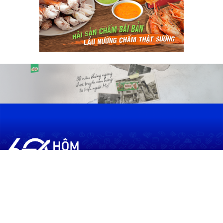
60shomnay.vn là trang mạng xã hội
chia sẻ thông tin hữu ích về xu hướng
tài chính, kinh doanh
Thông Tin