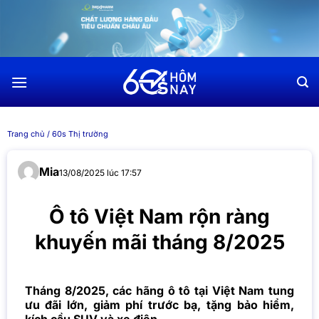
Chuyển
đến
nội
dung
Trang chủ
/
60s Thị trường
Mia
13/08/2025 lúc 17:57
Ô tô Việt Nam rộn ràng
khuyến mãi tháng 8/2025
Tháng 8/2025, các hãng ô tô tại Việt Nam tung
ưu đãi lớn, giảm phí trước bạ, tặng bảo hiểm,