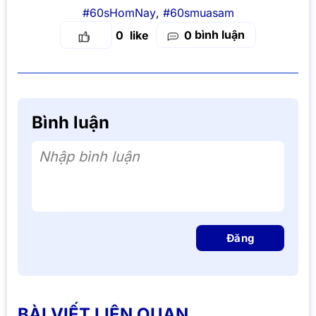
#60sHomNay
,
#60smuasam
bình luận
0
0
Bình luận
Nhập bình luận
Đăng
BÀI VIẾT LIÊN QUAN