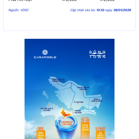
Nguồn: VDSC
Cập nhật vào lúc
13:33
ngày
26/01/2026