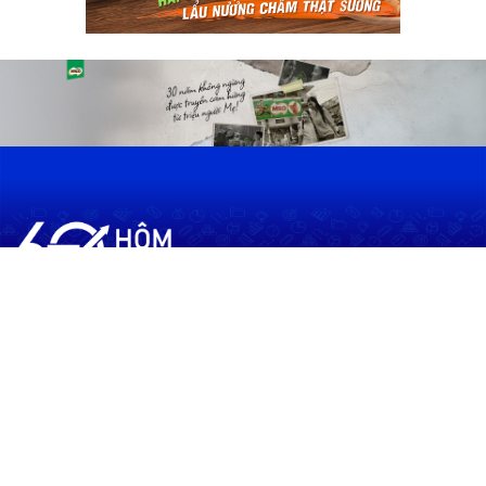
60shomnay.vn là trang mạng xã hội
chia sẻ thông tin hữu ích về xu hướng
tài chính, kinh doanh
Thông Tin
Điều khoản sử dụng
Quy Định Viết Bài