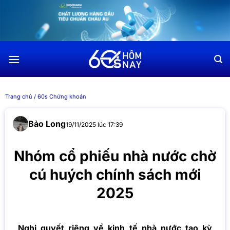
Chuyển
đến
nội
dung
Trang chủ
/
60s Chứng khoán
Bảo Long
19/11/2025 lúc 17:39
Nhóm cổ phiếu nhà nước chờ
cú huých chính sách mới
2025
Nghị quyết riêng về kinh tế nhà nước tạo kỳ