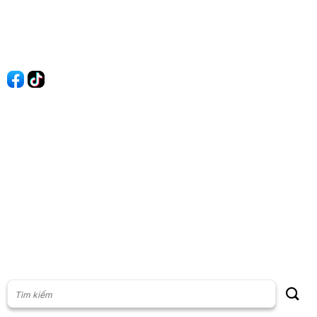
Liên hệ
Quảng cáo
60s Tài chính
60s Kinh doanh
60s Thị trường
60s Chứng khoán
Cộng đồng