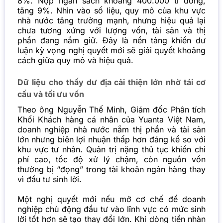
8%. Nộp ngân sách khoảng 400.000 tỉ đồng,
tăng 9%. Nhìn vào số liệu, quy mô của khu vực
nhà nước tăng trưởng mạnh, nhưng hiệu quả lại
chưa tương xứng với lượng vốn, tài sản và thị
phần đang nắm giữ. Đây là nền tảng khiến dư
luận kỳ vọng nghị quyết mới sẽ giải quyết khoảng
cách giữa quy mô và hiệu quả.
Dữ liệu cho thấy dư địa cải thiện lớn nhờ tái cơ
cấu và tối ưu vốn
Theo ông Nguyễn Thế Minh, Giám đốc Phân tích
Khối Khách hàng cá nhân của Yuanta Việt Nam,
doanh nghiệp nhà nước nắm thị phần và tài sản
lớn nhưng biên lợi nhuận thấp hơn đáng kể so với
khu vực tư nhân. Quản trị nặng thủ tục khiến chi
phí cao, tốc độ xử lý chậm, còn nguồn vốn
thường bị “đọng” trong tài khoản ngân hàng thay
vì đầu tư sinh lời.
Một nghị quyết mới nếu mở cơ chế để doanh
nghiệp chủ động đầu tư vào lĩnh vực có mức sinh
lời tốt hơn sẽ tạo thay đổi lớn. Khi dòng tiền nhàn