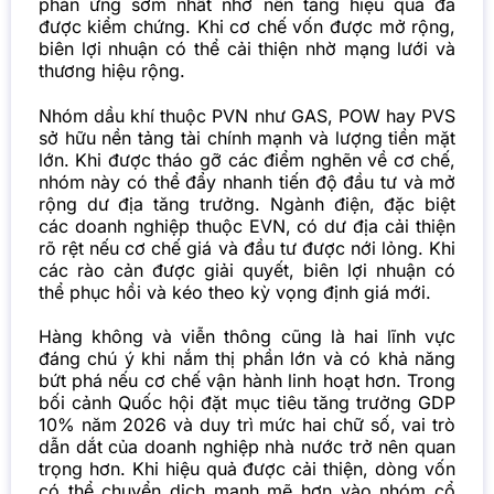
phản ứng sớm nhất nhờ nền tảng hiệu quả đã
được kiểm chứng. Khi cơ chế vốn được mở rộng,
biên lợi nhuận có thể cải thiện nhờ mạng lưới và
thương hiệu rộng.
Nhóm dầu khí thuộc PVN như GAS, POW hay PVS
sở hữu nền tảng tài chính mạnh và lượng tiền mặt
lớn. Khi được tháo gỡ các điểm nghẽn về cơ chế,
nhóm này có thể đẩy nhanh tiến độ đầu tư và mở
rộng dư địa tăng trưởng.
Ngành điện, đặc biệt
các doanh nghiệp thuộc EVN, có dư địa cải thiện
rõ rệt nếu cơ chế giá và đầu tư được nới lỏng. Khi
các rào cản được giải quyết, biên lợi nhuận có
thể phục hồi và kéo theo kỳ vọng định giá mới.
Hàng không và viễn thông cũng là hai lĩnh vực
đáng chú ý khi nắm thị phần lớn và có khả năng
bứt phá nếu cơ chế vận hành linh hoạt hơn. Trong
bối cảnh Quốc hội đặt mục tiêu tăng trưởng GDP
10% năm 2026 và duy trì mức hai chữ số, vai trò
dẫn dắt của doanh nghiệp nhà nước trở nên quan
trọng hơn. Khi hiệu quả được cải thiện, dòng vốn
có thể chuyển dịch mạnh mẽ hơn vào nhóm cổ