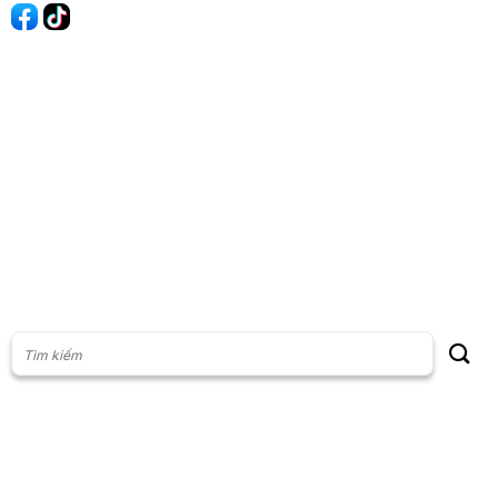
60s Tài chính
60s Kinh doanh
60s Thị trường
60s Chứng khoán
Cộng đồng
Giấy phép thiết lập Mạng xã hội số: 201/GP-BTTT, do Bộ thông
tin và Truyền thông cấp ngày 23/07/2024
Phụ trách nội dung: Vũ Minh Khoa