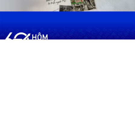
60shomnay.vn là trang mạng xã hội
chia sẻ thông tin hữu ích về xu hướng
tài chính, kinh doanh
Thông Tin
Điều khoản sử dụng
Quy Định Viết Bài
Liên hệ
Quảng cáo