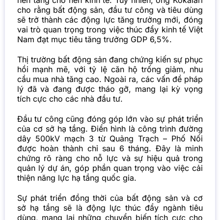
nền tảng cho nền kinh tế. Tuy nhiên, ông Kokalari
cho rằng bất động sản, đầu tư công và tiêu dùng
sẽ trở thành các động lực tăng trưởng mới, đóng
vai trò quan trọng trong việc thúc đẩy kinh tế Việt
Nam đạt mục tiêu tăng trưởng GDP 6,5%.
Thị trường bất động sản đang chứng kiến sự phục
hồi mạnh mẽ, với tỷ lệ căn hộ trống giảm, nhu
cầu mua nhà tăng cao. Ngoài ra, các vấn đề pháp
lý đã và đang được tháo gỡ, mang lại kỳ vọng
tích cực cho các nhà đầu tư.
Đầu tư công cũng đóng góp lớn vào sự phát triển
của cơ sở hạ tầng. Điển hình là công trình đường
dây 500kV mạch 3 từ Quảng Trạch – Phố Nối
được hoàn thành chỉ sau 6 tháng. Đây là minh
chứng rõ ràng cho nỗ lực và sự hiệu quả trong
quản lý dự án, góp phần quan trọng vào việc cải
thiện năng lực hạ tầng quốc gia.
Sự phát triển đồng thời của bất động sản và cơ
sở hạ tầng sẽ là động lực thúc đẩy ngành tiêu
dùng, mang lại những chuyển biến tích cực cho