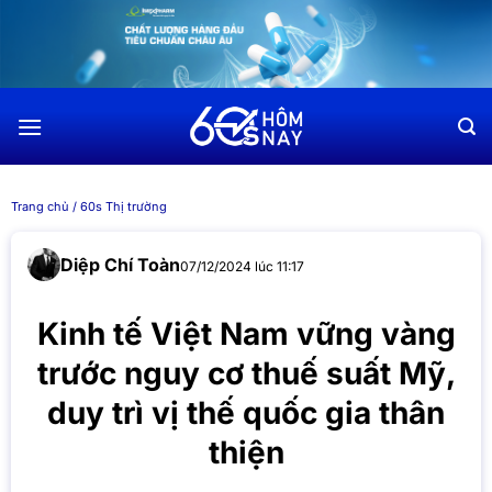
Chuyển
đến
nội
dung
Trang chủ
/
60s Thị trường
Diệp Chí Toàn
07/12/2024 lúc 11:17
Kinh tế Việt Nam vững vàng
trước nguy cơ thuế suất Mỹ,
duy trì vị thế quốc gia thân
thiện