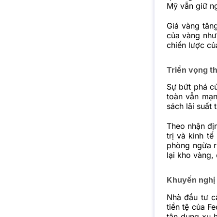
Mỹ vẫn giữ n
Giá vàng tăn
của vàng như 
chiến lược c
Triển vọng t
Sự bứt phá c
toàn vẫn mạn
sách lãi suất 
Theo nhận địn
trị và kinh 
phòng ngừa rủ
lại kho vàng,
Khuyến nghị 
Nhà đầu tư c
tiền tệ của F
tận dụng xu 