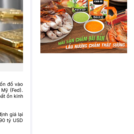
vốn đổ vào
 Mỹ (Fed).
ất ổn kinh
ịnh giá lại
990 tỷ USD