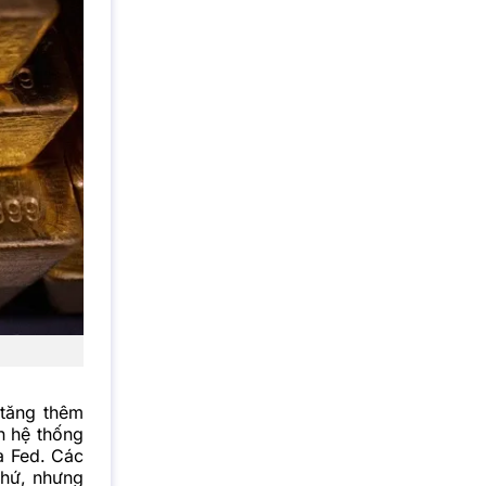
 tăng thêm
n hệ thống
ủa Fed. Các
khứ, nhưng