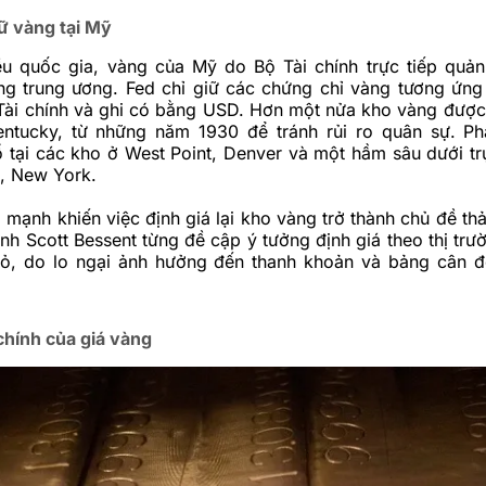
ữ vàng tại Mỹ
ều quốc gia, vàng của Mỹ do Bộ Tài chính trực tiếp quản
g trung ương. Fed chỉ giữ các chứng chỉ vàng tương ứng v
ài chính và ghi có bằng USD. Hơn một nửa kho vàng được l
entucky, từ những năm 1930 để tránh rủi ro quân sự. Ph
 tại các kho ở West Point, Denver và một hầm sâu dưới tr
, New York.
 mạnh khiến việc định giá lại kho vàng trở thành chủ đề th
ính Scott Bessent từng đề cập ý tưởng định giá theo thị tr
ỏ, do lo ngại ảnh hưởng đến thanh khoản và bảng cân đ
chính của giá vàng