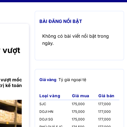
BÀI ĐĂNG NỔI BẬT
Không có bài viết nổi bật trong
ngày.
ỹ vượt
ỹ vượt mốc
Giá vàng
Tỷ giá ngoại tệ
trị kế toán
Loại vàng
Giá mua
Giá bán
SJC
175,000
177,000
DOJI HN
175,000
177,000
DOJI SG
175,000
177,000
PHÚ QUÝ SJC
174,500
177,000