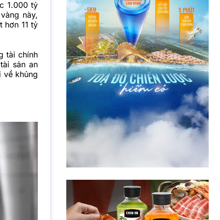
c 1.000 tỷ
 vàng này,
 hơn 11 tỷ
 tài chính
tài sản an
ại về khủng