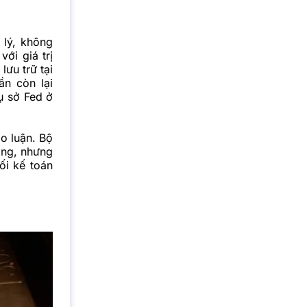
 lý, không
ới giá trị
ưu trữ tại
ần còn lại
ụ sở Fed ở
ảo luận. Bộ
ường, nhưng
ối kế toán