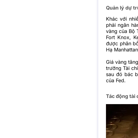
Quản lý dự tr
Khác với nhi
phải ngân hàn
vàng của Bộ T
Fort Knox, K
được phân bổ
Hạ Manhattan
Giá vàng tăng
trưởng Tài ch
sau đó bác b
của Fed.
Tác động tài 