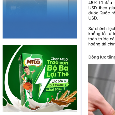
45% từ đầu n
USD theo giá 
được Quốc hộ
USD.
Sự chênh lệch
khổng lồ từ 
toàn trước cá
hoảng tài chí
Động lực tăn