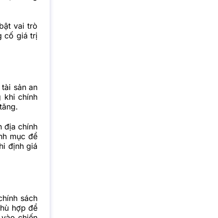
ật vai trò
 cố giá trị
tài sản an
 khi chính
 tăng.
 địa chính
anh mục để
i định giá
chính sách
 phù hợp để
 vào chiến