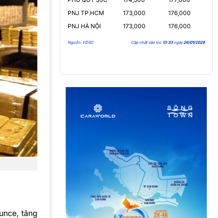
PNJ TP.HCM
173,000
176,000
PNJ HÀ NỘI
173,000
176,000
Nguồn: VDSC
Cập nhật vào lúc
13:33
ngày
26/01/2026
unce, tăng