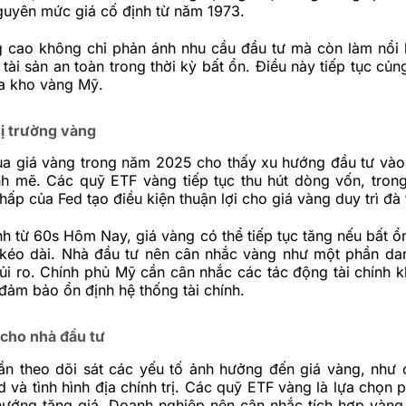
guyên mức giá cố định từ năm 1973.
g cao không chỉ phản ánh nhu cầu đầu tư mà còn làm nổi b
tài sản an toàn trong thời kỳ bất ổn. Điều này tiếp tục củng
ủa kho vàng
Mỹ
.
hị trường vàng
ủa giá vàng trong năm 2025 cho thấy xu hướng đầu tư vào 
h mẽ. Các quỹ ETF vàng tiếp tục thu hút dòng vốn, trong
thấp của Fed tạo điều kiện thuận lợi cho giá vàng duy trì đà
h từ 60s Hôm Nay, giá vàng có thể tiếp tục tăng nếu bất ổn
tế kéo dài. Nhà đầu tư nên cân nhắc vàng như một phần d
i ro. Chính phủ Mỹ cần cân nhắc các tác động tài chính kh
 đảm bảo ổn định hệ thống tài chính.
cho nhà đầu tư
ần theo dõi sát các yếu tố ảnh hưởng đến giá vàng, như 
ed và tình hình địa chính trị. Các quỹ ETF vàng là lựa chọn
hướng tăng giá. Doanh nghiệp nên cân nhắc tích hợp vàng