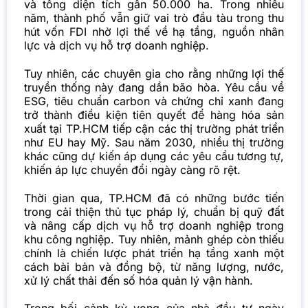
và tổng diện tích gần 50.000 ha. Trong nhiều
năm, thành phố vẫn giữ vai trò đầu tàu trong thu
hút vốn FDI nhờ lợi thế về hạ tầng, nguồn nhân
lực và dịch vụ hỗ trợ doanh nghiệp.
Tuy nhiên, các chuyên gia cho rằng những lợi thế
truyền thống này đang dần bão hòa. Yêu cầu về
ESG, tiêu chuẩn carbon và chứng chỉ xanh đang
trở thành điều kiện tiên quyết để hàng hóa sản
xuất tại TP.HCM tiếp cận các thị trường phát triển
như EU hay Mỹ. Sau năm 2030, nhiều thị trường
khác cũng dự kiến áp dụng các yêu cầu tương tự,
khiến áp lực chuyển đổi ngày càng rõ rệt.
Thời gian qua, TP.HCM đã có những bước tiến
trong cải thiện thủ tục pháp lý, chuẩn bị quỹ đất
và nâng cấp dịch vụ hỗ trợ doanh nghiệp trong
khu công nghiệp. Tuy nhiên, mảnh ghép còn thiếu
chính là chiến lược phát triển hạ tầng xanh một
cách bài bản và đồng bộ, từ năng lượng, nước,
xử lý chất thải đến số hóa quản lý vận hành.