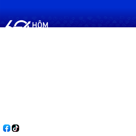
60shomnay.vn là trang mạng xã hội
chia sẻ thông tin hữu ích về xu hướng
tài chính, kinh doanh
Thông Tin
Điều khoản sử dụng
Quy Định Viết Bài
Liên hệ
Quảng cáo