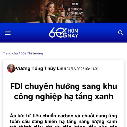
Chuyển
đến
nội
dung
Trang chủ
/
60s Thị trường
Vương Tống Thùy Linh
24/12/2025 lúc 11:01
FDI chuyển hướng sang khu
công nghiệp hạ tầng xanh
Áp lực từ tiêu chuẩn carbon và chuỗi cung ứng
toàn cầu đang khiến hạ tầng năng lượng xanh